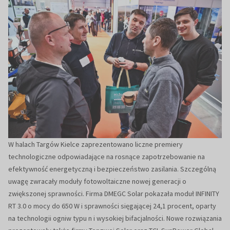
W halach Targów Kielce zaprezentowano liczne premiery
technologiczne odpowiadające na rosnące zapotrzebowanie na
efektywność energetyczną i bezpieczeństwo zasilania. Szczególną
uwagę zwracały moduły fotowoltaiczne nowej generacji o
zwiększonej sprawności. Firma DMEGC Solar pokazała moduł INFINITY
RT 3.0 o mocy do 650 W i sprawności sięgającej 24,1 procent, oparty
na technologii ogniw typu n i wysokiej bifacjalności. Nowe rozwiązania