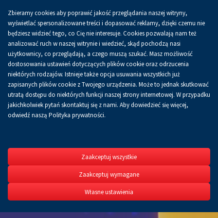
Zbieramy cookies aby poprawić jakość przeglądania naszej witryny,
Koszyk
0.00 zł
PL
wyświetlać spersonalizowane treści i dopasować reklamy, dzięki czemu nie
będziesz widzieć tego, co Cię nie interesuje. Cookies pozwalają nam też
analizować ruch w naszej witrynie i wiedzieć, skąd pochodzą nasi
użytkownicy, co przeglądają, a czego muszą szukać. Masz możliwość
dostosowania ustawień dotyczących plików cookie oraz odrzucenia
niektórych rodzajów. Istnieje także opcja usuwania wszystkich już
zapisanych plików cookie z Twojego urządzenia. Może to jednak skutkować
utratą dostępu do niektórych funkcji naszej strony internetowej. W przypadku
jakichkolwiek pytań skontaktuj się z nami. Aby dowiedzieć się więcej,
odwiedź naszą Polityka prywatności.
ENEX
XXVIII Międzynarod
Zaakceptuj wszystkie
Energetyki i Elektr
Odnawialnych Źróde
Zaakceptuj wymagane
Własne ustawienia
4-5.03.2026