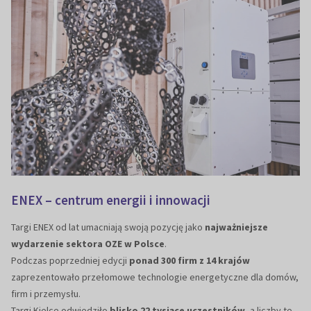
ENEX – centrum energii i innowacji
Targi ENEX od lat umacniają swoją pozycję jako
najważniejsze
wydarzenie sektora OZE w Polsce
.
Podczas poprzedniej edycji
ponad 300 firm z 14 kraj
ó
w
zaprezentowało przełomowe technologie energetyczne dla domów,
firm i przemysłu.
Targi Kielce odwiedziło
blisko 22 tysiące uczestnik
ó
w
, a liczby te