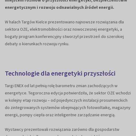
miejscem rozmów o przyszłości energetyki, bezpieczeństwie
energetycznym i rozwoju odnawialnych źródeł energii.
W halach Targów Kielce prezentowano najnowsze rozwiązania dla
sektora OZE, elektromobilności oraz nowoczesnej energetyki, a
bogaty program konferencyjny stworzył przestrzeń do szerokiej
debaty o kierunkach rozwoju rynku.
Technologie dla energetyki przyszłości
Targi ENEX od lat pełnią rolę barometru zmian zachodzących w
energetyce. Tegoroczna edycja potwierdziła, że sektor OZE wchodzi
w kolejny etap rozwoju – od pojedynczych instalacji prosumenckich
do zintegrowanych systemów obejmujących fotowoltaikę, magazyny
energii, pompy ciepła oraz inteligentne zarządzanie energią.
Wystawcy prezentowali rozwiązania zarówno dla gospodarstw