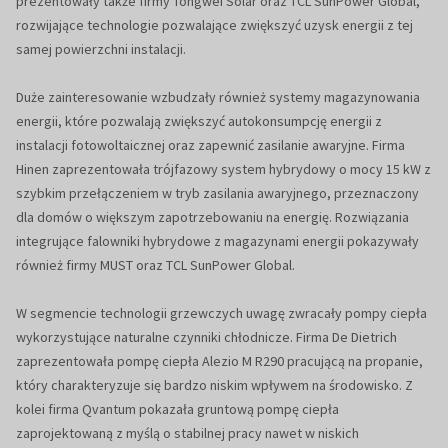
prezentowały także firmy Tongwei Solar oraz TCL SunPower Global,
rozwijające technologie pozwalające zwiększyć uzysk energii z tej
samej powierzchni instalacji.
Duże zainteresowanie wzbudzały również systemy magazynowania
energii, które pozwalają zwiększyć autokonsumpcję energii z
instalacji fotowoltaicznej oraz zapewnić zasilanie awaryjne. Firma
Hinen zaprezentowała trójfazowy system hybrydowy o mocy 15 kW z
szybkim przełączeniem w tryb zasilania awaryjnego, przeznaczony
dla domów o większym zapotrzebowaniu na energię. Rozwiązania
integrujące falowniki hybrydowe z magazynami energii pokazywały
również firmy MUST oraz TCL SunPower Global.
W segmencie technologii grzewczych uwagę zwracały pompy ciepła
wykorzystujące naturalne czynniki chłodnicze. Firma De Dietrich
zaprezentowała pompę ciepła Alezio M R290 pracującą na propanie,
który charakteryzuje się bardzo niskim wpływem na środowisko. Z
kolei firma Qvantum pokazała gruntową pompę ciepła
zaprojektowaną z myślą o stabilnej pracy nawet w niskich