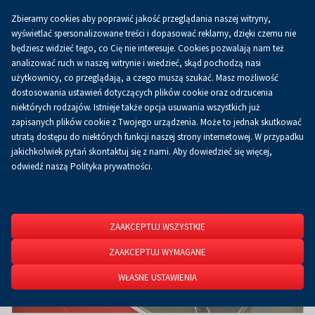
Zbieramy cookies aby poprawić jakość przeglądania naszej witryny,
Koszyk
0.00 zł
PL
wyświetlać spersonalizowane treści i dopasować reklamy, dzięki czemu nie
będziesz widzieć tego, co Cię nie interesuje. Cookies pozwalają nam też
analizować ruch w naszej witrynie i wiedzieć, skąd pochodzą nasi
użytkownicy, co przeglądają, a czego muszą szukać. Masz możliwość
Strona główna
Usługi
Stoiska na targach
Stoiska na targach
dostosowania ustawień dotyczących plików cookie oraz odrzucenia
niektórych rodzajów. Istnieje także opcja usuwania wszystkich już
zapisanych plików cookie z Twojego urządzenia. Może to jednak skutkować
utratą dostępu do niektórych funkcji naszej strony internetowej. W przypadku
jakichkolwiek pytań skontaktuj się z nami. Aby dowiedzieć się więcej,
odwiedź naszą Polityka prywatności.
ZAAKCEPTUJ WSZYSTKIE
ZAAKCEPTUJ WYMAGANE
WŁASNE USTAWIENIA