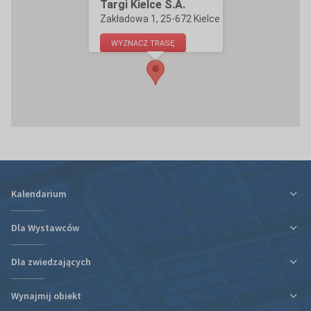
Targi Kielce S.A.
Zakładowa 1, 25-672 Kielce
WYZNACZ TRASĘ
Kalendarium
Dla Wystawców
Dla zwiedzających
Ulga podatkowa za udział w targach
Informacje organizacyjne
Wynajmij obiekt
Plan targów i hal
Plan targów i hal