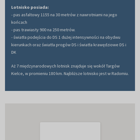
Lotnisko posiada:
- pas asfaltowy 1155 na 30 metrów z nawrotniami na jego
końcach
- pas trawiasty 900 na 250 metrów.
- światła podejścia do DS 1 dużej intensywności na obydwu
kierunkach oraz światła progów DS i światła krawędziowe DS i
DK
Aż 7 międzynarodowych lotnisk znajduje się wokół Targów
Kielce, w promieniu 180 km. Najbliższe lotnisko jest w Radomiu.