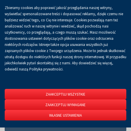
Zbieramy cookies aby poprawić jakość przeglądania naszej witryny,
Koszyk
0.00 zł
PL
wyświetlać spersonalizowane treści i dopasować reklamy, dzięki czemu nie
będziesz widzieć tego, co Cię nie interesuje. Cookies pozwalają nam też
analizować ruch w naszej witrynie i wiedzieć, skąd pochodzą nasi
użytkownicy, co przeglądają, a czego muszą szukać. Masz możliwość
Strona główna
Kontakt
Lokalizacja
Jak dojechać
Jak dojechać
dostosowania ustawień dotyczących plików cookie oraz odrzucenia
niektórych rodzajów. Istnieje także opcja usuwania wszystkich już
zapisanych plików cookie z Twojego urządzenia. Może to jednak skutkować
Targi Kielce usytuowane są w sercu Europy
utratą dostępu do niektórych funkcji naszej strony internetowej. W przypadku
Środkowo-Wschodniej, na południu Polski.
jakichkolwiek pytań skontaktuj się z nami. Aby dowiedzieć się więcej,
Lokalizacja na przecięciu 2 ważnych szlaków
odwiedź naszą Polityka prywatności.
komunikacyjnych - drogi ekspresowej S7 i DK74
oraz w otoczeniu kilku lotnisk zapewnia
komfortowy dojazd z każdego regionu Polski, jak
również z zagranicy.
ZAAKCEPTUJ WSZYSTKIE
ZAAKCEPTUJ WYMAGANE
WŁASNE USTAWIENIA
PODRÓŻUJĄCY SAMOLOTEM