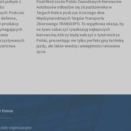
ziś jednym z
Finał Mistrzostw Polski Zawodowych Kierowców
ści
Autobusów odbędzie się 16 października w
ych. Podczas
Targach Kielce podczas trzeciego dnia
 defense,
Międzynarodowych Targów Transportu
i produkcji
Zbiorowego TRANSEXPO. To wyjątkowa okazja, by
wymagających
na żywo zobaczyć rywalizację najlepszych
zania
kierowców, którzy będą walczyć o tytuł mistrza
rzystywanych
Polski, prezentując nie tylko perfekcyjną technikę
czeństwa.
jazdy, ale także wiedzę i umiejętności ratowania
życia.
 firmie
ziały organizacyjne