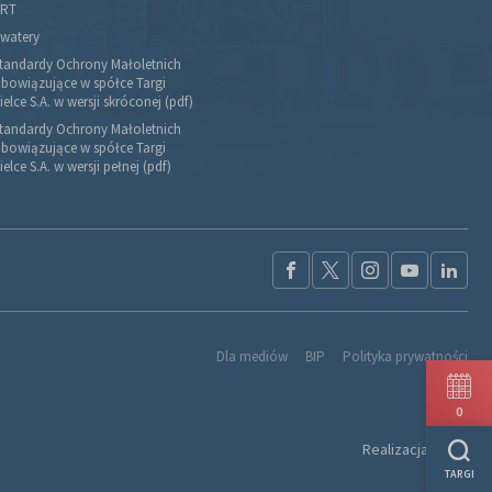
RT
watery
tandardy Ochrony Małoletnich
bowiązujące w spółce Targi
ielce S.A. w wersji skróconej (pdf)
tandardy Ochrony Małoletnich
bowiązujące w spółce Targi
ielce S.A. w wersji pełnej (pdf)
Dla mediów
BIP
Polityka prywatności
0
Realizacja:
Ideo
TARGI