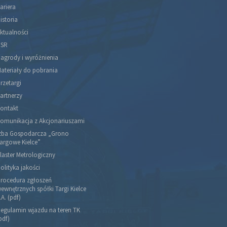
ariera
istoria
ktualności
SR
agrody i wyróżnienia
ateriały do pobrania
rzetargi
artnerzy
ontakt
omunikacja z Akcjonariuszami
zba Gospodarcza „Grono
argowe Kielce”
laster Metrologiczny
olityka jakości
rocedura zgłoszeń
ewnętrznych spółki Targi Kielce
.A. (pdf)
egulamin wjazdu na teren TK
pdf)