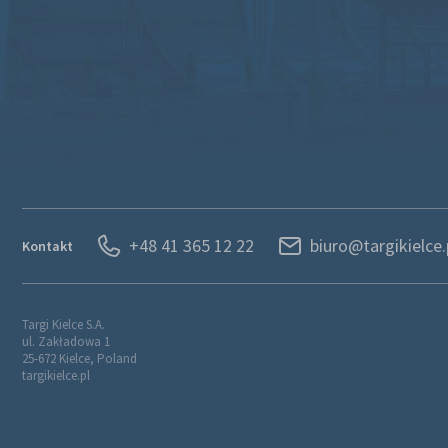
+48 41 365 12 22
biuro@targikielce.
Kontakt
Targi Kielce S.A.
ul. Zakładowa 1
25-672 Kielce, Poland
targikielce.pl