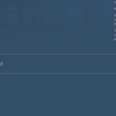
A
K
S
o
K
S
o
K
pl