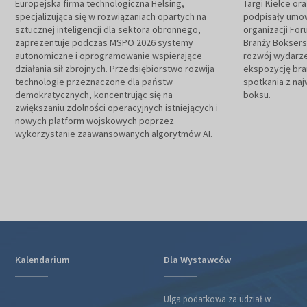
Europejska firma technologiczna Helsing,
Targi Kielce or
specjalizująca się w rozwiązaniach opartych na
podpisały umow
sztucznej inteligencji dla sektora obronnego,
organizacji Fo
zaprezentuje podczas MSPO 2026 systemy
Branży Boksers
autonomiczne i oprogramowanie wspierające
rozwój wydarze
działania sił zbrojnych. Przedsiębiorstwo rozwija
ekspozycję bra
technologie przeznaczone dla państw
spotkania z naj
demokratycznych, koncentrując się na
boksu.
zwiększaniu zdolności operacyjnych istniejących i
nowych platform wojskowych poprzez
wykorzystanie zaawansowanych algorytmów AI.
Kalendarium
Dla Wystawców
Ulga podatkowa za udział w