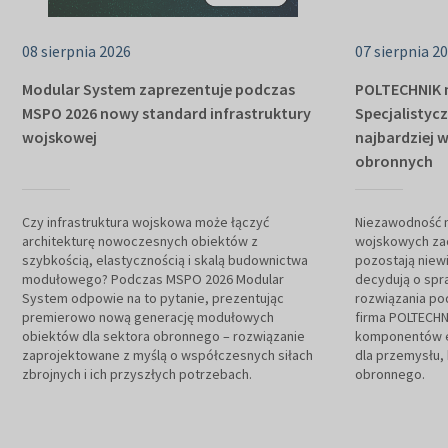
08 sierpnia 2026
07 sierpnia 2
Modular System zaprezentuje podczas
POLTECHNIK 
MSPO 2026 nowy standard infrastruktury
Specjalistyc
wojskowej
najbardziej
obronnych
Czy infrastruktura wojskowa może łączyć
Niezawodność 
architekturę nowoczesnych obiektów z
wojskowych za
szybkością, elastycznością i skalą budownictwa
pozostają niew
modułowego? Podczas MSPO 2026 Modular
decydują o spr
System odpowie na to pytanie, prezentując
rozwiązania po
premierowo nową generację modułowych
firma POLTECHN
obiektów dla sektora obronnego – rozwiązanie
komponentów el
zaprojektowane z myślą o współczesnych siłach
dla przemysłu, 
zbrojnych i ich przyszłych potrzebach.
obronnego.