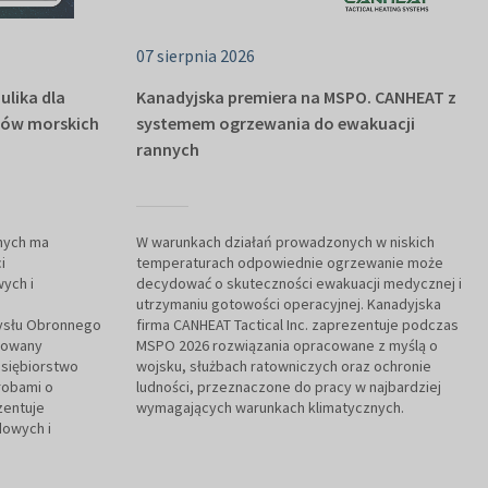
07 sierpnia 2026
ulika dla
Kanadyjska premiera na MSPO. CANHEAT z
mów morskich
systemem ogrzewania do ewakuacji
rannych
nych ma
W warunkach działań prowadzonych w niskich
i
temperaturach odpowiednie ogrzewanie może
ych i
decydować o skuteczności ewakuacji medycznej i
utrzymaniu gotowości operacyjnej. Kanadyjska
ysłu Obronnego
firma CANHEAT Tactical Inc. zaprezentuje podczas
zowany
MSPO 2026 rozwiązania opracowane z myślą o
dsiębiorstwo
wojsku, służbach ratowniczych oraz ochronie
robami o
ludności, przeznaczone do pracy w najbardziej
zentuje
wymagających warunkach klimatycznych.
dowych i