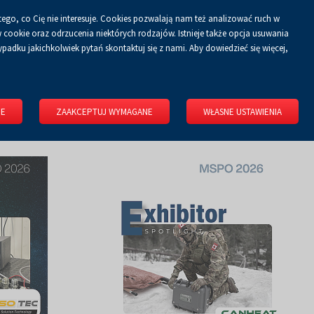
tego, co Cię nie interesuje. Cookies pozwalają nam też analizować ruch w
Koszyk
tyka prywatności
ZALOGUJ SIĘ
PL
0.00 zł
cookie oraz odrzucenia niektórych rodzajów. Istnieje także opcja usuwania
padku jakichkolwiek pytań skontaktuj się z nami. Aby dowiedzieć się więcej,
KONGRESOWE
WYNAJMIJ OBIEKT
O FIRMIE
KONTAKT
IE
ZAAKCEPTUJ WYMAGANE
WŁASNE USTAWIENIA
RS