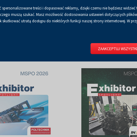
 spersonalizowane treści i dopasować reklamy, dzięki czemu nie będziesz widzieć 
Czcionka
Czcionka
Czcionka
A
A+
A++
A
Dla mediów
BIP
Poli
Włącz
RSS
Włącz
 a czego muszą szukać. Masz możliwość dostosowania ustawień dotyczących plików 
domyślna
powiększona
największa
skutkować utratą dostępu do niektórych funkcji naszej strony internetowej. W przy
wersję
tryb
do
kontrastowy
RIUM
DLA WYSTAWCÓW
DLA ZWIEDZAJĄCYCH
CENTRUM 
druku
ZAAKCEPTUJ WSZYSTK