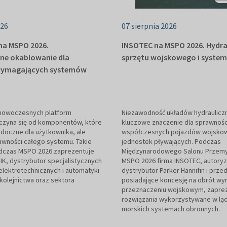
026
07 sierpnia 2026
na MSPO 2026.
INSOTEC na MSPO 2026. Hydra
zne okablowanie dla
sprzętu wojskowego i syste
 wymagających systemów
nowoczesnych platform
Niezawodność układów hydraulicz
czyna się od komponentów, które
kluczowe znaczenie dla sprawnośc
idoczne dla użytkownika, ale
współczesnych pojazdów wojskow
awności całego systemu. Takie
jednostek pływających. Podczas
dczas MSPO 2026 zaprezentuje
Międzynarodowego Salonu Przem
IK, dystrybutor specjalistycznych
MSPO 2026 firma INSOTEC, autory
ektrotechnicznych i automatyki
dystrybutor Parker Hannifin i prze
kolejnictwa oraz sektora
posiadające koncesję na obrót wy
przeznaczeniu wojskowym, zapre
rozwiązania wykorzystywane w lą
morskich systemach obronnych.