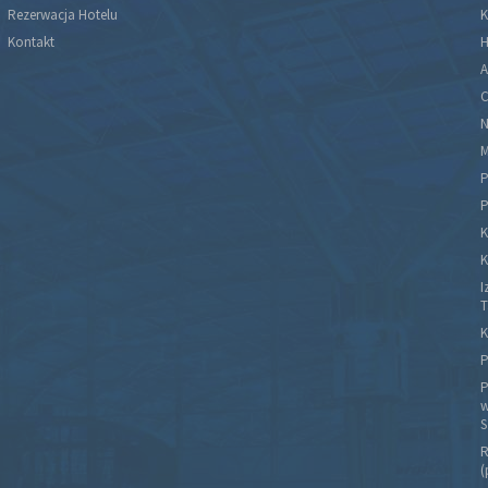
Rezerwacja Hotelu
K
Kontakt
H
A
C
N
M
P
P
K
K
I
T
K
P
P
w
S
R
(