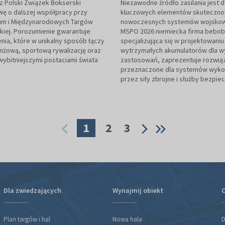
az Polski Związek Bokserski
Niezawodne źródło zasilania jest d
ę o dalszej współpracy przy
kluczowych elementów skuteczno
rum i Międzynarodowych Targów
nowoczesnych systemów wojskow
kiej. Porozumienie gwarantuje
MSPO 2026 niemiecka firma bebob
nia, które w unikalny sposób łączy
specjalizująca się w projektowaniu 
nżową, sportową rywalizację oraz
wytrzymałych akumulatorów dla 
wybitniejszymi postaciami świata
zastosowań, zaprezentuje rozwią
przeznaczone dla systemów wyko
przez siły zbrojne i służby bezpie
1
2
3
Dla zwiedzających
Wynajmij obiekt
O
Plan targów i hal
Nowa hala
D