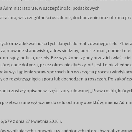
h na Administratorze, w szczególności podatkowych.
nistratora, w szczególności ustalenie, dochodzenie oraz obrona pr
ych oraz adekwatności tych danych do realizowanego celu. Zbiera
 i zajmowane stanowisko, adres siedziby, adres e-mail, numer tel
. sądy, policja, urzędy. Bez wyrażonej zgody przez ich właścici
rej dane dotyczą, przez okres nie dłuższy, niż jest to niezbędne d
ypadku wystąpienia spraw spornych lub wszczęcia procesu windyka
y do rozstrzygnięcia sporu lub dochodzenia roszczeń. Po zakońc
ania zostały opisane w części zatytułowanej „Prawa osób, któryc
ą przetwarzane wyłącznie do celu ochrony obiektów, mienia Admin
/679 z dnia 27 kwietnia 2016 r.
o celów wynikających z prawnie uzasadnionych interesów realizowa