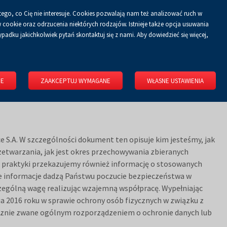
tego, co Cię nie interesuje. Cookies pozwalają nam też analizować ruch w
Koszyk
tyka prywatności
ZALOGUJ SIĘ
PL
0.00 zł
cookie oraz odrzucenia niektórych rodzajów. Istnieje także opcja usuwania
padku jakichkolwiek pytań skontaktuj się z nami. Aby dowiedzieć się więcej,
KONGRESOWE
WYNAJMIJ OBIEKT
O FIRMIE
KONTAKT
IE
ZAAKCEPTUJ WYMAGANE
WŁASNE USTAWIENIA
e S.A. W szczególności dokument ten opisuje kim jesteśmy, jak
rzetwarzania, jak jest okres przechowywania zbieranych
re praktyki przekazujemy również informację o stosowanych
e informacje dadzą Państwu poczucie bezpieczeństwa w
zególną wagę realizując wzajemną współpracę. Wypełniając
a 2016 roku w sprawie ochrony osób fizycznych w związku z
cznie zwane ogólnym rozporządzeniem o ochronie danych lub