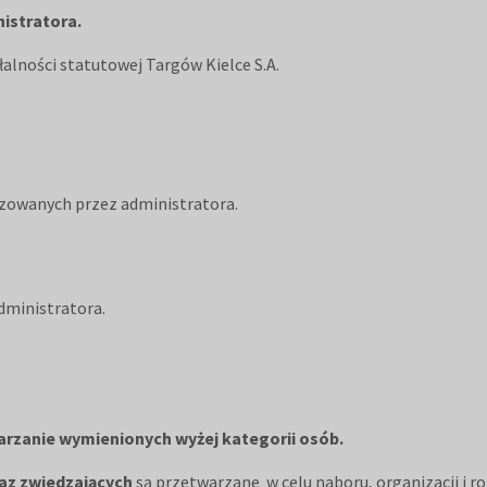
istratora.
lności statutowej Targów Kielce S.A.
izowanych przez administratora.
dministratora.
warzanie wymienionych wyżej kategorii osób.
az zwiedzających
są przetwarzane w celu naboru, organizacji i r