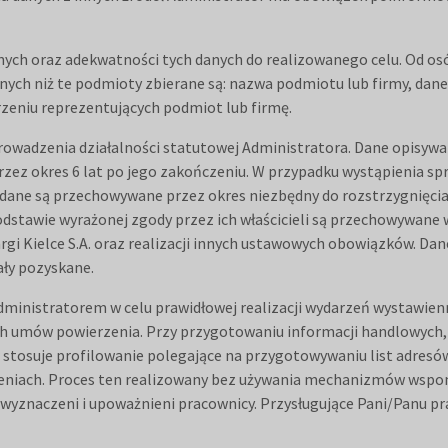
ych oraz adekwatności tych danych do realizowanego celu. Od osó
ch niż te podmioty zbierane są: nazwa podmiotu lub firmy, dane r
rzeniu reprezentujących podmiot lub firmę.
owadzenia działalności statutowej Administratora. Dane opisywa
iż przez okres 6 lat po jego zakończeniu. W przypadku wystąpienia 
dane są przechowywane przez okres niezbędny do rozstrzygnięcia
dstawie wyrażonej zgody przez ich właścicieli są przechowywane 
gi Kielce S.A. oraz realizacji innych ustawowych obowiązków. Dan
tały pozyskane.
inistratorem w celu prawidłowej realizacji wydarzeń wystawienni
h umów powierzenia. Przy przygotowaniu informacji handlowych,
 stosuje profilowanie polegające na przygotowywaniu list adres
niach. Proces ten realizowany bez używania mechanizmów wspoma
 wyznaczeni i upoważnieni pracownicy. Przysługujące Pani/Panu p