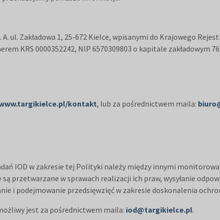
 A. ul. Zakładowa 1, 25-672 Kielce, wpisanymi do Krajowego Rej
erem KRS 0000352242, NIP 6570309803 o kapitale zakładowym 76.
/www.targikielce.pl/kontakt
, lub za pośrednictwem maila:
biuro
dań IOD w zakresie tej Polityki należy między innymi monitorow
e są przetwarzane w sprawach realizacji ich praw, wysyłanie odpow
wanie i podejmowanie przedsięwzięć w zakresie doskonalenia ochr
możliwy jest za pośrednictwem maila:
iod@targikielce.pl
.