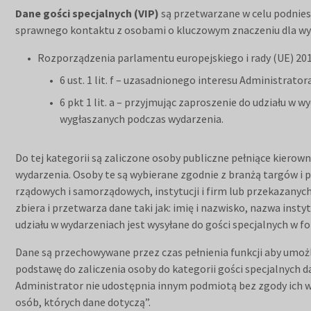
Dane gości specjalnych (VIP)
są przetwarzane w celu podnies
sprawnego kontaktu z osobami o kluczowym znaczeniu dla wyd
Rozporządzenia parlamentu europejskiego i rady (UE) 2016
6 ust. 1 lit. f – uzasadnionego interesu Administra
6 pkt 1 lit. a – przyjmując zaproszenie do udziału w
wygłaszanych podczas wydarzenia.
Do tej kategorii są zaliczone osoby publiczne pełniące kiero
wydarzenia. Osoby te są wybierane zgodnie z branżą targów i
rządowych i samorządowych, instytucji i firm lub przekazany
zbiera i przetwarza dane taki jak: imię i nazwisko, nazwa insty
udziału w wydarzeniach jest wysyłane do gości specjalnych w f
Dane są przechowywane przez czas pełnienia funkcji aby umożliw
podstawę do zaliczenia osoby do kategorii gości specjalnych 
Administrator nie udostępnia innym podmiotą bez zgody ich wł
osób, których dane dotyczą”.