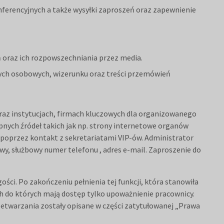
nferencyjnych a także wysyłki zaproszeń oraz zapewnienie
ń oraz ich rozpowszechniania przez media.
danych osobowych, wizerunku oraz treści przemówień
oraz instytucjach, firmach kluczowych dla organizowanego
pnych źródeł takich jak np. strony internetowe organów
 poprzez kontakt z sekretariatami VIP-ów. Administrator
kowy, służbowy numer telefonu , adres e-mail. Zaproszenie do
ści. Po zakończeniu pełnienia tej funkcji, która stanowiła
h do których mają dostęp tylko upoważnienie pracownicy.
zetwarzania zostały opisane w części zatytułowanej „Prawa