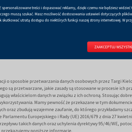
 spersonalizowane treści i dopasować reklamy, dzięki czemu nie będziesz widzieć 
Czcionka
Czcionka
Czcionka
A
A+
A++
A
Dla mediów
BIP
Poli
Włącz
RSS
Włącz
 a czego muszą szukać. Masz możliwość dostosowania ustawień dotyczących plików 
domyślna
powiększona
największa
skutkować utratą dostępu do niektórych funkcji naszej strony internetowej. W przy
wersję
tryb
do
kontrastowy
RIUM
DLA WYSTAWCÓW
DLA ZWIEDZAJĄCYCH
CENTRUM 
druku
ZAAKCEPTUJ WSZYSTK
acji o sposobie przetwarzania danych osobowych przez Targi Kielc
zego są przetwarzane, jakie zasady są stosowane w procesie ich p
ugują właścicielom danych w związku z ich ochroną. Stosując dob
ch wykorzystywania. Mamy pewność że przekazane w tym dokumenci
nych oraz zbudują wzajemne zaufanie, do którego przykładamy szc
Parlamentu Europejskiego i Rady (UE) 2016/679 z dnia 27 kwietni
zepływu takich danych oraz uchylenia dyrektywy 95/46/WE, poto
o przekazujemy poniższe informacje.