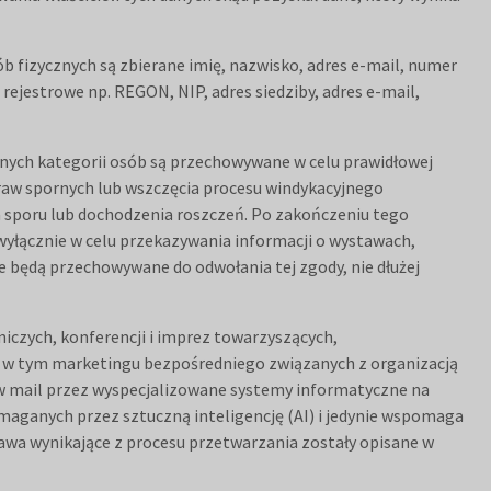
b fizycznych są zbierane imię, nazwisko, adres e-mail, numer
ejestrowe np. REGON, NIP, adres siedziby, adres e-mail,
nych kategorii osób są przechowywane w celu prawidłowej
spraw spornych lub wszczęcia procesu windykacyjnego
 sporu lub dochodzenia roszczeń. Po zakończeniu tego
wyłącznie w celu przekazywania informacji o wystawach,
e będą przechowywane do odwołania tej zgody, nie dłużej
czych, konferencji i imprez towarzyszących,
 w tym marketingu bezpośredniego związanych z organizacją
ów mail przez wyspecjalizowane systemy informatyczne na
ganych przez sztuczną inteligencję (AI) i jedynie wspomaga
rawa wynikające z procesu przetwarzania zostały opisane w