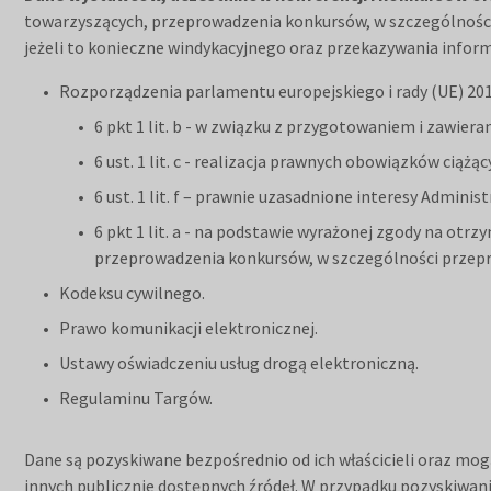
towarzyszących, przeprowadzenia konkursów, w szczególności 
jeżeli to konieczne windykacyjnego oraz przekazywania infor
Rozporządzenia parlamentu europejskiego i rady (UE) 2016
6 pkt 1 lit. b - w związku z przygotowaniem i zawie
6 ust. 1 lit. c - realizacja prawnych obowiązków cią
6 ust. 1 lit. f – prawnie uzasadnione interesy Admin
6 pkt 1 lit. a - na podstawie wyrażonej zgody na o
przeprowadzenia konkursów, w szczególności przeprow
Kodeksu cywilnego.
Prawo komunikacji elektronicznej.
Ustawy oświadczeniu usług drogą elektroniczną.
Regulaminu Targów.
Dane są pozyskiwane bezpośrednio od ich właścicieli oraz mog
innych publicznie dostępnych źródeł. W przypadku pozyskiwani