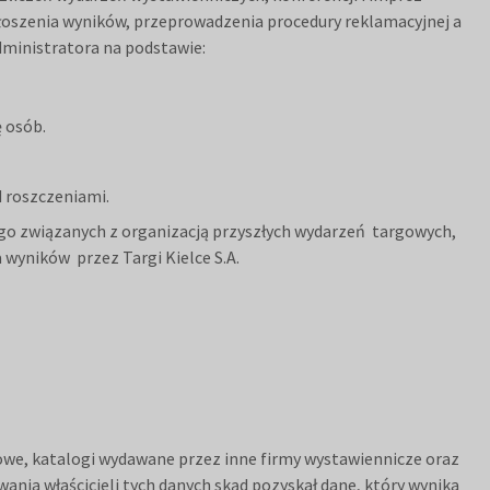
łoszenia wyników, przeprowadzenia procedury reklamacyjnej a
dministratora na podstawie:
ę osób.
d roszczeniami.
ego związanych z organizacją przyszłych wydarzeń targowych,
wyników przez Targi Kielce S.A.
mowe, katalogi wydawane przez inne firmy wystawiennicze oraz
nia właścicieli tych danych skąd pozyskał dane, który wynika