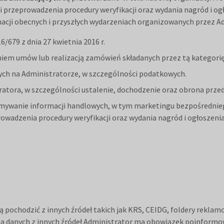
przeprowadzenia procedury weryfikacji oraz wydania nagród i og
macji obecnych i przyszłych wydarzeniach organizowanych przez A
/679 z dnia 27 kwietnia 2016 r.
raniem umów lub realizacją zamówień składanych przez tą kategori
żących na Administratorze, w szczególności podatkowych.
istratora, w szczególności ustalenie, dochodzenie oraz obrona prze
trzymywanie informacji handlowych, w tym marketingu bezpośredni
adzenia procedury weryfikacji oraz wydania nagród i ogłoszenia 
ą pochodzić z innych źródeł takich jak KRS, CEIDG, foldery rekla
a danych z innych źródeł Administrator ma obowiązek poinformowa