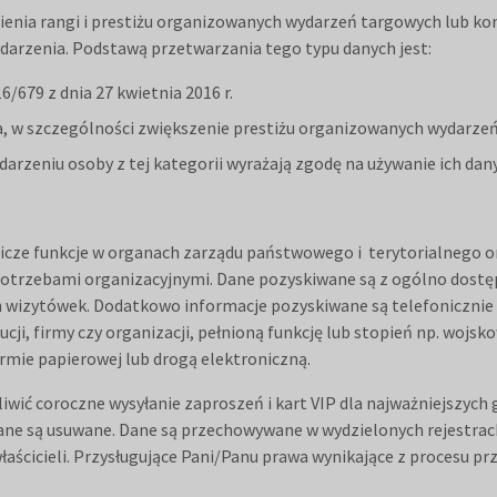
ienia rangi i prestiżu organizowanych wydarzeń targowych lub ko
arzenia. Podstawą przetwarzania tego typu danych jest:
/679 z dnia 27 kwietnia 2016 r.
tora, w szczególności zwiększenie prestiżu organizowanych wydarze
 wydarzeniu osoby z tej kategorii wyrażają zgodę na używanie ich 
wnicze funkcje w organach zarządu państwowego i terytorialnego 
 potrzebami organizacyjnymi. Dane pozyskiwane są z ogólno dostę
ch wizytówek. Dodatkowo informacje pozyskiwane są telefonicznie
tucji, firmy czy organizacji, pełnioną funkcję lub stopień np. wojs
ormie papierowej lub drogą elektroniczną.
ić coroczne wysyłanie zaproszeń i kart VIP dla najważniejszych go
dane są usuwane. Dane są przechowywane w wydzielonych rejestrac
aścicieli. Przysługujące Pani/Panu prawa wynikające z procesu pr