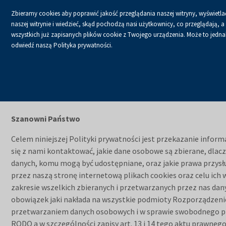
Zbieramy cookies aby poprawić jakość przeglądania naszej witryny, wyświetlać
naszej witrynie i wiedzieć, skąd pochodzą nasi użytkownicy, co przeglądają,
wszystkich już zapisanych plików cookie z Twojego urządzenia. Może to jednak 
odwiedź naszą Polityka prywatności.
USŁUGI
KALENDA
Strona główna
Polityka prywatności
Polityka prywatności
Szanowni Państwo
Celem niniejszej Polityki prywatności jest przekazanie inform
się z nami kontaktować, jakie dane osobowe są zbierane, dlac
danych, komu mogą być udostępniane, oraz jakie prawa przysł
przez naszą stronę internetową plikach cookies oraz celu i
zakresie wszelkich zbieranych i przetwarzanych przez nas da
obowiązek jaki nakłada na wszystkie podmioty Rozporządzenie 
przetwarzaniem danych osobowych i w sprawie swobodnego pr
RODO a w szczególności zapisy art. 13 i 14 tego aktu prawneg