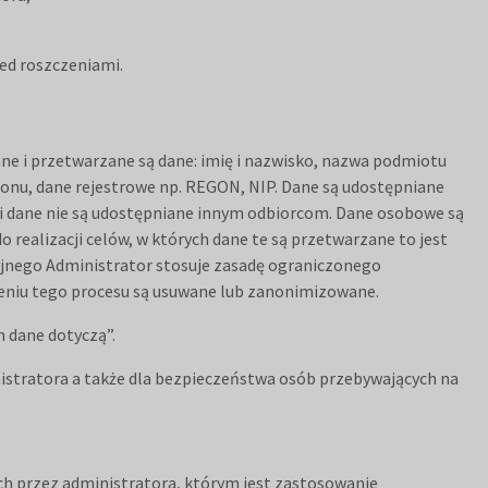
zed roszczeniami.
ne i przetwarzane są dane: imię i nazwisko, nazwa podmiotu
efonu, dane rejestrowe np. REGON, NIP. Dane są udostępniane
eli dane nie są udostępniane innym odbiorcom. Dane osobowe są
o realizacji celów, w których dane te są przetwarzane to jest
cyjnego Administrator stosuje zasadę ograniczonego
zeniu tego procesu są usuwane lub zanonimizowane.
h dane dotyczą”.
istratora a także dla bezpieczeństwa osób przebywających na
nych przez administratora, którym jest zastosowanie