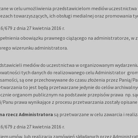
zane w celu umożliwienia przedstawicielom mediów uczestnictwa 
rezach towarzyszących, ich obsługi medialnej oraz promowania ty
/679 z dnia 27 kwietnia 2016 r.
o wypełnienia obowiązku prawnego ciążącego na administratorze, w z
obrego wizerunku administratora.
dstawicieli mediów do uczestnictwa w organizowanym wydarzeniu. 
kwatności tych danych do realizowanego celu Administrator groma
amości, są one przechowywane do czasu złożenia przez Panią/P
warzania to jest będą przetwarzane jedynie do celów archiwalny
nie organom publicznym na podstawie przepisów prawa np. sądy, p
/Panu prawa wynikające z procesu przetwarzania zostały opisane 
na rzecz Administratora
są przetwarzane w celu zawarcia i reali
/679 z dnia 27 kwietnia 2016 r.
raniem umów, lub realizacją zamówień składanych przez Administra