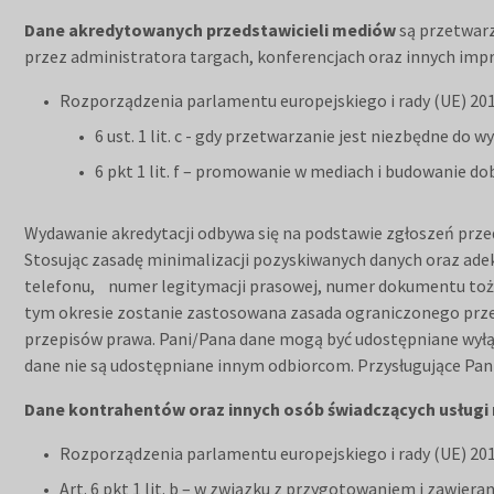
Dane akredytowanych przedstawicieli mediów
są przetwar
przez administratora targach, konferencjach oraz innych imp
Rozporządzenia parlamentu europejskiego i rady (UE) 2016
6 ust. 1 lit. c - gdy przetwarzanie jest niezbędne d
6 pkt 1 lit. f – promowanie w mediach i budowanie d
Wydawanie akredytacji odbywa się na podstawie zgłoszeń prze
Stosując zasadę minimalizacji pozyskiwanych danych oraz ade
telefonu, numer legitymacji prasowej, numer dokumentu tożs
tym okresie zostanie zastosowana zasada ograniczonego przet
przepisów prawa. Pani/Pana dane mogą być udostępniane wyłącz
dane nie są udostępniane innym odbiorcom. Przysługujące Pani
Dane kontrahentów oraz innych osób świadczących usługi 
Rozporządzenia parlamentu europejskiego i rady (UE) 2016
Art. 6 pkt 1 lit. b – w związku z przygotowaniem i zawie