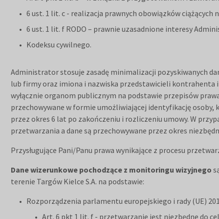
6 ust. 1 lit. c - realizacja prawnych obowiązków ciążącyc
6 ust. 1 lit. f RODO – prawnie uzasadnione interesy Admi
Kodeksu cywilnego.
Administrator stosuje zasadę minimalizacji pozyskiwanych dan
lub firmy oraz imiona i nazwiska przedstawicieli kontrahenta
wyłącznie organom publicznym na podstawie przepisów prawa np
przechowywane w formie umożliwiającej identyfikację osoby, któ
przez okres 6 lat po zakończeniu i rozliczeniu umowy. W prz
przetwarzania a dane są przechowywane przez okres niezbędn
Przysługujące Pani/Panu prawa wynikające z procesu przetwarz
Dane wizerunkowe pochodzące z monitoringu wizyjnego
s
terenie Targów Kielce S.A. na podstawie:
Rozporządzenia parlamentu europejskiego i rady (UE) 2016
Art. 6 pkt 1 lit. f - przetwarzanie jest niezbędne d