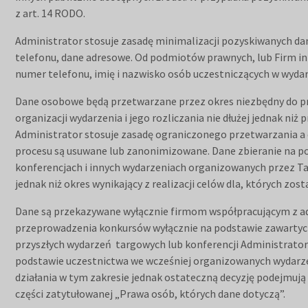
z art. 14 RODO.
Administrator stosuje zasadę minimalizacji pozyskiwanych dan
telefonu, dane adresowe. Od podmiotów prawnych, lub Firm inny
numer telefonu, imię i nazwisko osób uczestniczących w wyda
Dane osobowe będą przetwarzane przez okres niezbędny do pr
organizacji wydarzenia i jego rozliczania nie dłużej jednak n
Administrator stosuje zasadę ograniczonego przetwarzania a 
procesu są usuwane lub zanonimizowane. Dane zbieranie na po
konferencjach i innych wydarzeniach organizowanych przez Tar
jednak niż okres wynikający z realizacji celów dla, których zos
Dane są przekazywane wyłącznie firmom współpracującym z adm
przeprowadzenia konkursów wyłącznie na podstawie zawartyc
przyszłych wydarzeń targowych lub konferencji Administrator
podstawie uczestnictwa we wcześniej organizowanych wydarze
działania w tym zakresie jednak ostateczną decyzję podejmują
części zatytułowanej „Prawa osób, których dane dotyczą”.