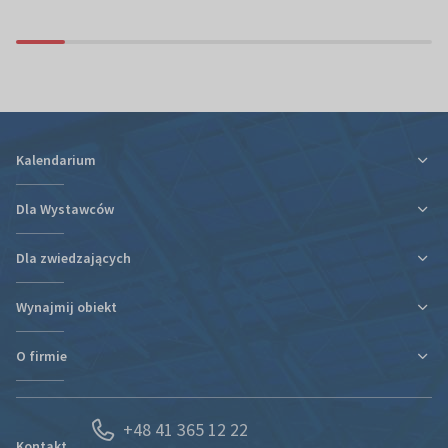
Kalendarium
Dla Wystawców
Dla zwiedzających
Ulga podatkowa za udział w targach
Informacje organizacyjne
Wynajmij obiekt
Plan targów i hal
Plan targów i hal
Rezerwacja Hotelu
Podróż i zakwaterowanie
O firmie
Nowa hala
Kontakt
Regulaminy i oświadczenia
Kontakt
Działy organizacyjne
Portal Wystawcy
+48 41 365 12 22
Kariera
Spedycja
Kontakt