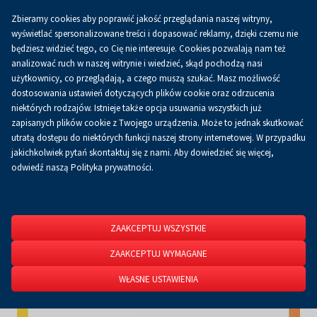
Zbieramy cookies aby poprawić jakość przeglądania naszej witryny,
Koszyk
0.00 zł
PL
wyświetlać spersonalizowane treści i dopasować reklamy, dzięki czemu nie
będziesz widzieć tego, co Cię nie interesuje. Cookies pozwalają nam też
analizować ruch w naszej witrynie i wiedzieć, skąd pochodzą nasi
użytkownicy, co przeglądają, a czego muszą szukać. Masz możliwość
Strona główna
O firmie
Aktualności
Aktualności
dostosowania ustawień dotyczących plików cookie oraz odrzucenia
niektórych rodzajów. Istnieje także opcja usuwania wszystkich już
zapisanych plików cookie z Twojego urządzenia. Może to jednak skutkować
utratą dostępu do niektórych funkcji naszej strony internetowej. W przypadku
jakichkolwiek pytań skontaktuj się z nami. Aby dowiedzieć się więcej,
odwiedź naszą Polityka prywatności.
ZAAKCEPTUJ WSZYSTKIE
ZAAKCEPTUJ WYMAGANE
WŁASNE USTAWIENIA