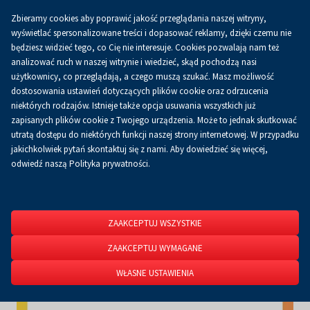
Zbieramy cookies aby poprawić jakość przeglądania naszej witryny,
Koszyk
0.00 zł
PL
wyświetlać spersonalizowane treści i dopasować reklamy, dzięki czemu nie
będziesz widzieć tego, co Cię nie interesuje. Cookies pozwalają nam też
analizować ruch w naszej witrynie i wiedzieć, skąd pochodzą nasi
użytkownicy, co przeglądają, a czego muszą szukać. Masz możliwość
Strona główna
O firmie
Aktualności
Aktualności
dostosowania ustawień dotyczących plików cookie oraz odrzucenia
niektórych rodzajów. Istnieje także opcja usuwania wszystkich już
zapisanych plików cookie z Twojego urządzenia. Może to jednak skutkować
utratą dostępu do niektórych funkcji naszej strony internetowej. W przypadku
jakichkolwiek pytań skontaktuj się z nami. Aby dowiedzieć się więcej,
odwiedź naszą Polityka prywatności.
ZAAKCEPTUJ WSZYSTKIE
ZAAKCEPTUJ WYMAGANE
WŁASNE USTAWIENIA