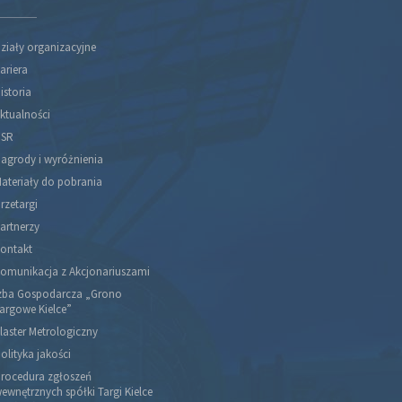
ziały organizacyjne
ariera
istoria
ktualności
SR
agrody i wyróżnienia
ateriały do pobrania
rzetargi
artnerzy
ontakt
omunikacja z Akcjonariuszami
zba Gospodarcza „Grono
argowe Kielce”
laster Metrologiczny
olityka jakości
rocedura zgłoszeń
ewnętrznych spółki Targi Kielce