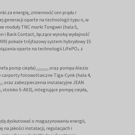
ki za energię, zmienność cen prądu i
 generacji oparte na technologii typu n, w
gowe moduły TNC marki Tongwei (hala 5,
on i Back Contact, łączące wysoką wydajność
-D09) pokaże trójfazowy system hybrydowy 15
iązania oparte na technologii LiFePO₄ z
refa pomp ciepła)
oraz pompa Alezio
że carporty fotowoltaiczne Tiga-Cynk (hala 4,
oraz zabezpieczenia instalacyjne JEAN
stoisko 5-A03), integrujące pompę ciepła,
ędą dyskutować o magazynowaniu energii,
a jakości instalacji, regulacjach i