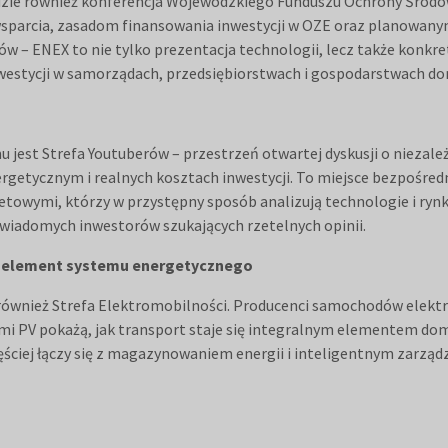
dzie również konferencja Wojewódzkiego Funduszu Ochrony Środow
arcia, zasadom finansowania inwestycji w OZE oraz planowanym
 – ENEX to nie tylko prezentacja technologii, lecz także konkr
inwestycji w samorządach, przedsiębiorstwach i gospodarstwach d
st Strefa Youtuberów – przestrzeń otwartej dyskusji o niezależn
rgetycznym i realnych kosztach inwestycji. To miejsce bezpośre
etowymi, którzy w przystępny sposób analizują technologie i rynk
 świadomych inwestorów szukających rzetelnych opinii.
ko element systemu energetycznego
również Strefa Elektromobilności. Producenci samochodów elektry
ami PV pokażą, jak transport staje się integralnym elementem 
ściej łączy się z magazynowaniem energii i inteligentnym zarzą