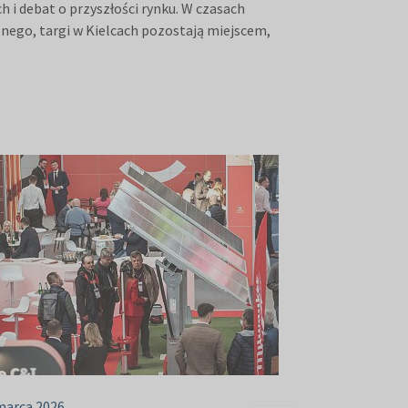
 i debat o przyszłości rynku. W czasach
ego, targi w Kielcach pozostają miejscem,
marca 2026
05 marca 2026