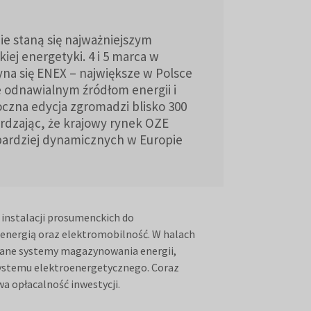
ie staną się najważniejszym
ej energetyki. 4 i 5 marca w
yna się ENEX – największe w Polsce
 odnawialnym źródłom energii i
oczna edycja zgromadzi blisko 300
erdzając, że krajowy rynek OZE
bardziej dynamicznych w Europie
 instalacji prosumenckich do
energią oraz elektromobilność. W halach
ane systemy magazynowania energii,
 systemu elektroenergetycznego. Coraz
wa opłacalność inwestycji.