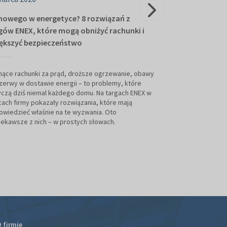
nowego w energetyce? 8 rozwiązań z
Arena ENEX 202
gów ENEX, które mogą obniżyć rachunki i
rozwiązania, k
ększyć bezpieczeństwo
zimę
ące rachunki za prąd, droższe ogrzewanie, obawy
Prezentacja rozwi
zerwy w dostawie energii – to problemy, które
targów ENEX miał
czą dziś niemal każdego domu. Na targach ENEX w
Wszystko za spr
cach firmy pokazały rozwiązania, które mają
Tomasza Zubilewic
wiedzieć właśnie na te wyzwania. Oto
prezenterów pogo
iekawsze z nich – w prostych słowach.
instalacji uzupełni
od Suwałk po Zaol
pogodzie i mijając
 firmie