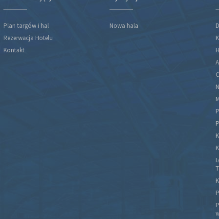
Plan targów i hal
Nowa hala
D
Rezerwacja Hotelu
K
Kontakt
H
A
C
N
M
P
P
K
K
I
T
K
P
P
w