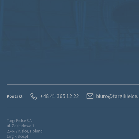
+48 41 365 12 22
biuro@targikielce.
Kontakt
Targi Kielce S.A.
ul. Zakładowa 1
25-672 Kielce, Poland
targikielce.pl