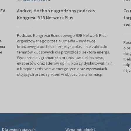
 EV
Andrzej Mochoń nagrodzony podczas
Co 
Kongresu B2B Network Plus
tar
zwi
Podczas Kongresu Biznesowego B2B Network Plus,
a
organizowanego przez 4.0 media – wydawcę
Rosn
nia
branżowego portalu energetyka.plus – nie zabrakło
o pr
ie
tematów kluczowych dla przyszłości sektora energii.
doty
Wydarzenie zgromadziło przedstawicieli biznesu,
Kiel
ekspertów oraz liderów opinii, którzy dyskutowali m.in.
odpo
o bezpieczeństwie w energetyce oraz wyzwaniach
najc
stojących przed rynkiem w obliczu transformacji.
Dla zwiedzających
Wynajmij obiekt
O