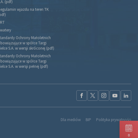
.A. (pdf)
egulamin wjazdu na teren TK
pdf)
RT
watery
tandardy Ochrony Małoletnich
bowiązujące w spółce Targi
ielce S.A. w wersji skróconej (pdf)
tandardy Ochrony Małoletnich
bowiązujące w spółce Targi
ielce S.A. w wersji pełnej (pdf)
Dla mediów
BIP
Polityka prywatności
0