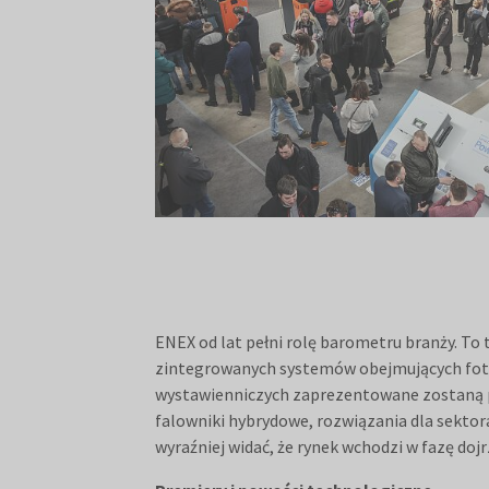
ENEX od lat pełni rolę barometru branży. To 
zintegrowanych systemów obejmujących foto
wystawienniczych zaprezentowane zostaną 
falowniki hybrydowe, rozwiązania dla sekto
wyraźniej widać, że rynek wchodzi w fazę doj