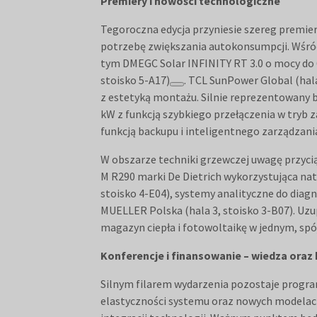
Premiery i nowości technologiczne
Tegoroczna edycja przyniesie szereg premier
potrzebę zwiększania autokonsumpcji. Wśród 
tym DMEGC Solar INFINITY RT 3.0 o mocy do 6
stoisko 5-A17)
. TCL SunPower Global (hal
z estetyką montażu. Silnie reprezentowany 
kW z funkcją szybkiego przełączenia w tryb 
funkcją backupu i inteligentnego zarządzani
W obszarze techniki grzewczej uwagę przyci
M R290 marki De Dietrich wykorzystująca natu
stoisko 4-E04), systemy analityczne do diagn
MUELLER Polska (hala 3, stoisko 3-B07). Uz
magazyn ciepła i fotowoltaikę w jednym, spó
Konferencje i finansowanie – wiedza oraz
Silnym filarem wydarzenia pozostaje progr
elastyczności systemu oraz nowych modelach 