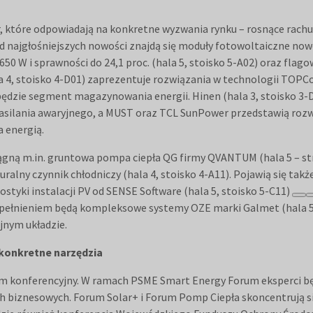
, które odpowiadają na konkretne wyzwania rynku – rosnące rachun
najgłośniejszych nowości znajdą się moduły fotowoltaiczne nowej
50 W i sprawności do 24,1 proc. (hala 5, stoisko 5-A02) oraz fla
a 4, stoisko 4-D01) zaprezentuje rozwiązania w technologii TOPC
będzie segment magazynowania energii. Hinen (hala 3, stoisko 3
zasilania awaryjnego, a MUST oraz TCL SunPower przedstawią rozw
a energią.
ągną m.in. gruntowa pompa ciepła QG firmy QVANTUM (hala 5 – st
ralny czynnik chłodniczy (hala 4, stoisko 4-A11). Pojawią się tak
ostyki instalacji PV od SENSE Software (hala 5, stoisko 5-C11)
upełnieniem będą kompleksowe systemy OZE marki Galmet (hala 5, 
jnym układzie.
 konkretne narzędzia
am konferencyjny. W ramach PSME Smart Energy Forum eksperci b
biznesowych. Forum Solar+ i Forum Pomp Ciepła skoncentrują się n