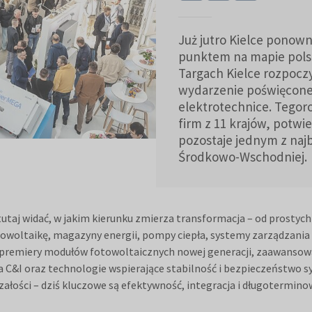
Już jutro Kielce ponown
punktem na mapie polski
Targach Kielce rozpocz
wydarzenie poświęcone
elektrotechnice. Tegor
firm z 11 krajów, potwi
pozostaje jednym z naj
Środkowo-Wschodniej.
tutaj widać, w jakim kierunku zmierza transformacja – od prostych
woltaikę, magazyny energii, pompy ciepła, systemy zarządzania 
premiery modułów fotowoltaicznych nowej generacji, zaawansow
ra C&I oraz technologie wspierające stabilność i bezpieczeństwo
rzałości – dziś kluczowe są efektywność, integracja i długotermino