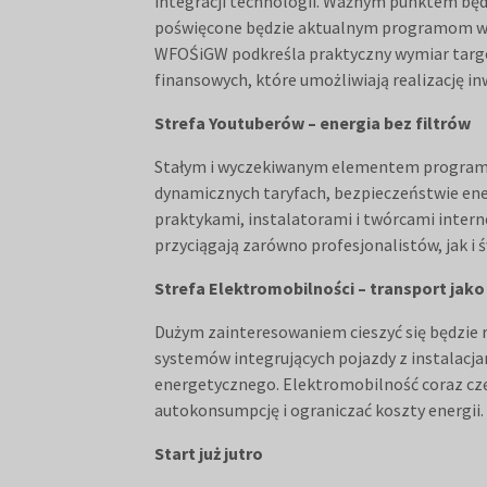
integracji technologii. Ważnym punktem bę
poświęcone będzie aktualnym programom wsp
WFOŚiGW podkreśla praktyczny wymiar targów
finansowych, które umożliwiają realizację 
Strefa Youtuberów – energia bez filtrów
Stałym i wyczekiwanym elementem programu je
dynamicznych taryfach, bezpieczeństwie ene
praktykami, instalatorami i twórcami intern
przyciągają zarówno profesjonalistów, jak i
Strefa Elektromobilności – transport ja
Dużym zainteresowaniem cieszyć się będzie 
systemów integrujących pojazdy z instalacj
energetycznego. Elektromobilność coraz czę
autokonsumpcję i ograniczać koszty energii.
Start już jutro