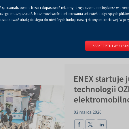
 spersonalizowane treści i dopasować reklamy, dzięki czemu nie będziesz widzieć 
Czcionka
Czcionka
Czcionka
A
A+
A++
A
Dla mediów
BIP
Poli
Włącz
RSS
Włącz
 a czego muszą szukać. Masz możliwość dostosowania ustawień dotyczących plików 
domyślna
powiększona
największa
skutkować utratą dostępu do niektórych funkcji naszej strony internetowej. W przy
wersję
tryb
do
kontrastowy
RIUM
DLA WYSTAWCÓW
DLA ZWIEDZAJĄCYCH
CENTRUM 
druku
ZAAKCEPTUJ WSZYSTK
ENEX startuje 
technologii OZ
elektromobiln
03 marca 2026