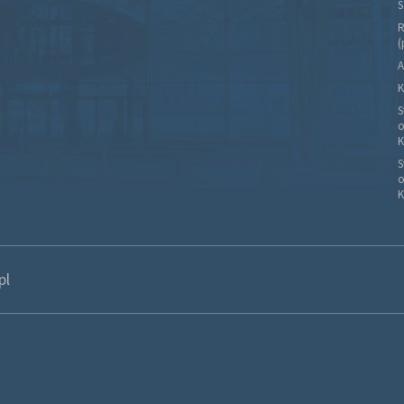
S
R
(
A
K
S
o
K
S
o
K
pl