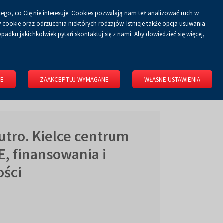
tego, co Cię nie interesuje. Cookies pozwalają nam też analizować ruch w
Koszyk
tyka prywatności
ZALOGUJ SIĘ
PL
0.00 zł
cookie oraz odrzucenia niektórych rodzajów. Istnieje także opcja usuwania
padku jakichkolwiek pytań skontaktuj się z nami. Aby dowiedzieć się więcej,
KONGRESOWE
WYNAJMIJ OBIEKT
O FIRMIE
KONTAKT
IE
ZAAKCEPTUJ WYMAGANE
WŁASNE USTAWIENIA
jutro. Kielce centrum
E, finansowania i
ości