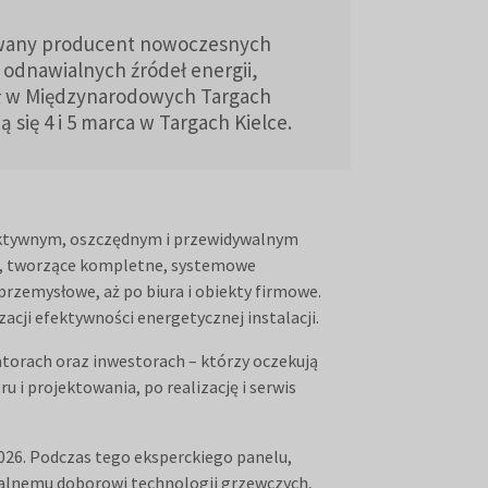
wany producent nowoczesnych
odnawialnych źródeł energii,
ał w Międzynarodowych Targach
 się 4 i 5 marca w Targach Kielce.
ektywnym, oszczędnym i przewidywalnym
ne, tworzące kompletne, systemowe
przemysłowe, aż po biura i obiekty firmowe.
cji efektywności energetycznej instalacji.
atorach oraz inwestorach – którzy oczekują
u i projektowania, po realizację i serwis
26. Podczas tego eksperckiego panelu,
alnemu doborowi technologii grzewczych,