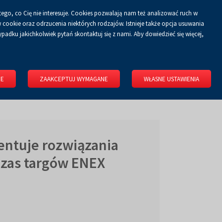
tego, co Cię nie interesuje. Cookies pozwalają nam też analizować ruch w
Koszyk
tyka prywatności
ZALOGUJ SIĘ
PL
0.00 zł
cookie oraz odrzucenia niektórych rodzajów. Istnieje także opcja usuwania
padku jakichkolwiek pytań skontaktuj się z nami. Aby dowiedzieć się więcej,
KONGRESOWE
WYNAJMIJ OBIEKT
O FIRMIE
KONTAKT
IE
ZAAKCEPTUJ WYMAGANE
WŁASNE USTAWIENIA
entuje rozwiązania
zas targów ENEX