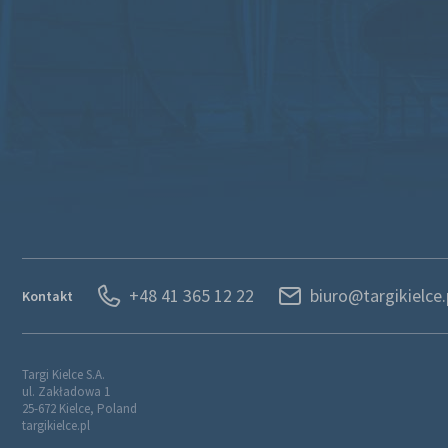
+48 41 365 12 22
biuro@targikielce.
Kontakt
Targi Kielce S.A.
ul. Zakładowa 1
25-672 Kielce, Poland
targikielce.pl