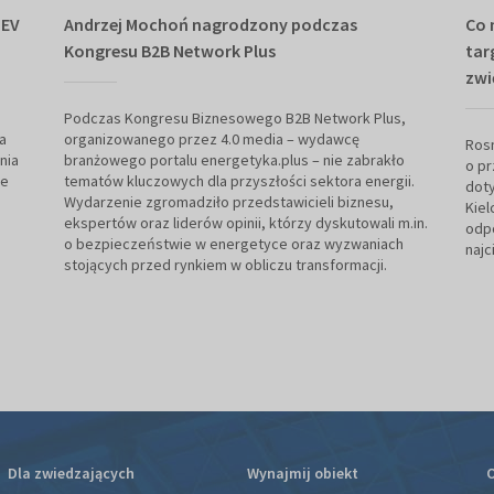
 EV
Andrzej Mochoń nagrodzony podczas
Co 
Kongresu B2B Network Plus
tar
zwi
Podczas Kongresu Biznesowego B2B Network Plus,
a
organizowanego przez 4.0 media – wydawcę
Rosn
nia
branżowego portalu energetyka.plus – nie zabrakło
o pr
ie
tematów kluczowych dla przyszłości sektora energii.
doty
Wydarzenie zgromadziło przedstawicieli biznesu,
Kiel
ekspertów oraz liderów opinii, którzy dyskutowali m.in.
odpo
o bezpieczeństwie w energetyce oraz wyzwaniach
najc
stojących przed rynkiem w obliczu transformacji.
Dla zwiedzających
Wynajmij obiekt
O