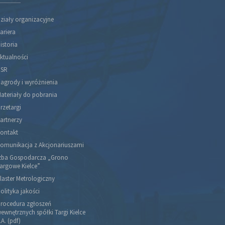
ziały organizacyjne
ariera
istoria
ktualności
SR
agrody i wyróżnienia
ateriały do pobrania
rzetargi
artnerzy
ontakt
omunikacja z Akcjonariuszami
zba Gospodarcza „Grono
argowe Kielce”
laster Metrologiczny
olityka jakości
rocedura zgłoszeń
ewnętrznych spółki Targi Kielce
.A. (pdf)