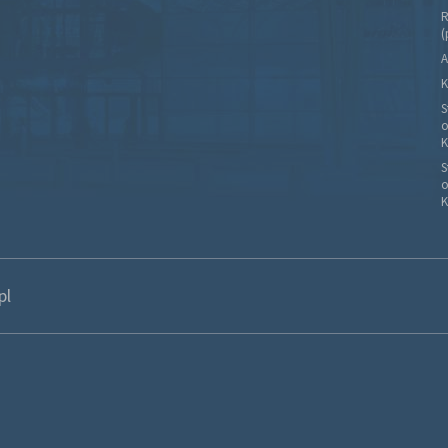
R
(
A
K
S
o
K
S
o
K
pl