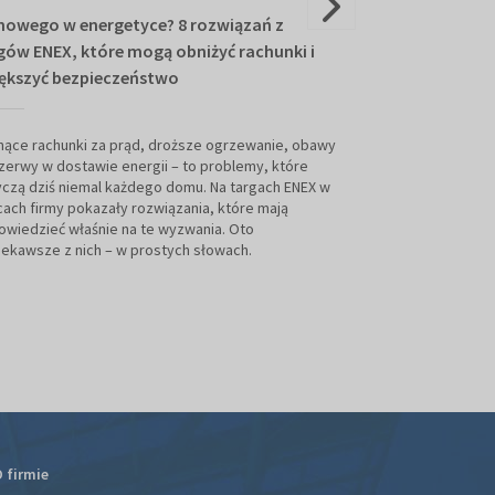
nowego w energetyce? 8 rozwiązań z
Arena ENEX 202
gów ENEX, które mogą obniżyć rachunki i
rozwiązania, k
ększyć bezpieczeństwo
zimę
ące rachunki za prąd, droższe ogrzewanie, obawy
Prezentacja rozwi
zerwy w dostawie energii – to problemy, które
targów ENEX miał
czą dziś niemal każdego domu. Na targach ENEX w
Wszystko za spr
cach firmy pokazały rozwiązania, które mają
Tomasza Zubilewic
wiedzieć właśnie na te wyzwania. Oto
prezenterów pogo
iekawsze z nich – w prostych słowach.
instalacji uzupełni
od Suwałk po Zaol
pogodzie i mijając
 firmie