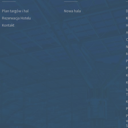
Plan targów i hal
Nowa hala
D
Rezerwacja Hotelu
K
Kontakt
H
A
C
N
M
P
P
K
K
I
T
K
P
P
w
S