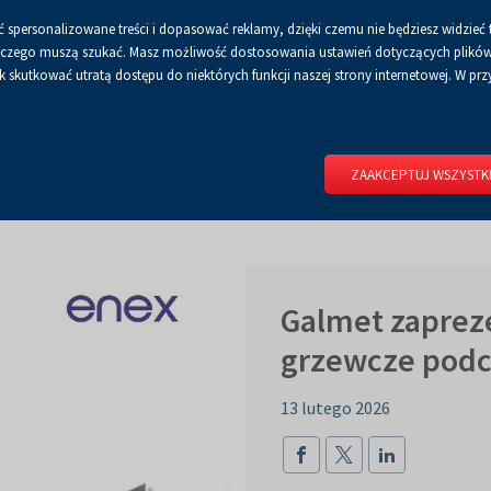
 spersonalizowane treści i dopasować reklamy, dzięki czemu nie będziesz widzieć 
Czcionka
Czcionka
Czcionka
A
A+
A++
A
Dla mediów
BIP
Poli
Włącz
RSS
Włącz
 a czego muszą szukać. Masz możliwość dostosowania ustawień dotyczących plików 
domyślna
powiększona
największa
skutkować utratą dostępu do niektórych funkcji naszej strony internetowej. W przy
wersję
tryb
do
kontrastowy
RIUM
DLA WYSTAWCÓW
DLA ZWIEDZAJĄCYCH
CENTRUM 
druku
ZAAKCEPTUJ WSZYSTK
Galmet zaprez
grzewcze podc
13 lutego 2026