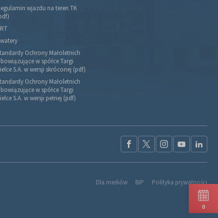
egulamin wjazdu na teren TK
pdf)
RT
watery
tandardy Ochrony Małoletnich
bowiązujące w spółce Targi
ielce S.A. w wersji skróconej (pdf)
tandardy Ochrony Małoletnich
bowiązujące w spółce Targi
ielce S.A. w wersji pełnej (pdf)
Dla mediów
BIP
Polityka prywatności
0