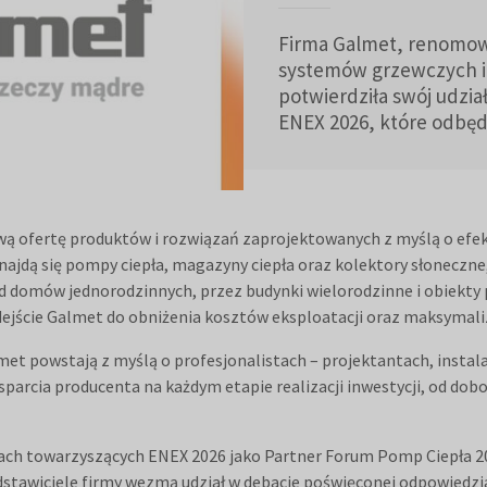
Firma Galmet, renomo
systemów grzewczych i 
potwierdziła swój udzi
ENEX 2026, które odbędą
ą ofertę produktów i rozwiązań zaprojektowanych z myślą o ef
znajdą się pompy ciepła, magazyny ciepła oraz kolektory słonecz
od domów jednorodzinnych, przez budynki wielorodzinne i obiekty 
ejście Galmet do obniżenia kosztów eksploatacji oraz maksymaliza
t powstają z myślą o profesjonalistach – projektantach, instal
wsparcia producenta na każdym etapie realizacji inwestycji, od dobor
ch towarzyszących ENEX 2026 jako Partner Forum Pomp Ciepła 20
awiciele firmy wezmą udział w debacie poświęconej odpowiedzi