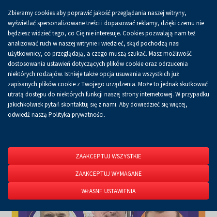
Zbieramy cookies aby poprawić jakość przeglądania naszej witryny,
Koszyk
0.00 zł
PL
wyświetlać spersonalizowane treści i dopasować reklamy, dzięki czemu nie
będziesz widzieć tego, co Cię nie interesuje. Cookies pozwalają nam też
analizować ruch w naszej witrynie i wiedzieć, skąd pochodzą nasi
użytkownicy, co przeglądają, a czego muszą szukać. Masz możliwość
Strona główna
O firmie
Aktualności
Aktualności
dostosowania ustawień dotyczących plików cookie oraz odrzucenia
niektórych rodzajów. Istnieje także opcja usuwania wszystkich już
zapisanych plików cookie z Twojego urządzenia. Może to jednak skutkować
utratą dostępu do niektórych funkcji naszej strony internetowej. W przypadku
jakichkolwiek pytań skontaktuj się z nami. Aby dowiedzieć się więcej,
odwiedź naszą Polityka prywatności.
ZAAKCEPTUJ WSZYSTKIE
ZAAKCEPTUJ WYMAGANE
WŁASNE USTAWIENIA