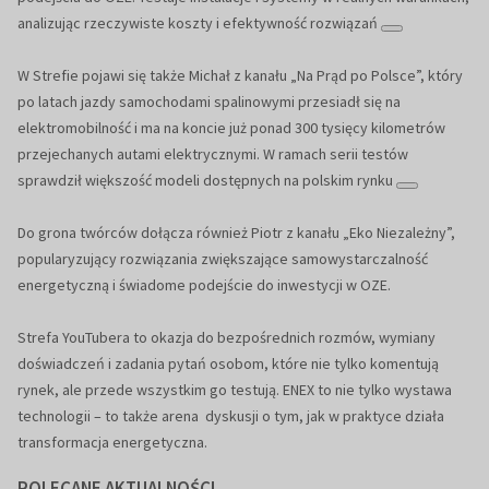
analizując rzeczywiste koszty i efektywność rozwiązań
W Strefie pojawi się także Michał z kanału „Na Prąd po Polsce”, który
po latach jazdy samochodami spalinowymi przesiadł się na
elektromobilność i ma na koncie już ponad 300 tysięcy kilometrów
przejechanych autami elektrycznymi. W ramach serii testów
sprawdził większość modeli dostępnych na polskim rynku
Do grona twórców dołącza również Piotr z kanału „Eko Niezależny”,
popularyzujący rozwiązania zwiększające samowystarczalność
energetyczną i świadome podejście do inwestycji w OZE.
Strefa YouTubera to okazja do bezpośrednich rozmów, wymiany
doświadczeń i zadania pytań osobom, które nie tylko komentują
rynek, ale przede wszystkim go testują. ENEX to nie tylko wystawa
technologii – to także arena dyskusji o tym, jak w praktyce działa
transformacja energetyczna.
POLECANE AKTUALNOŚCI