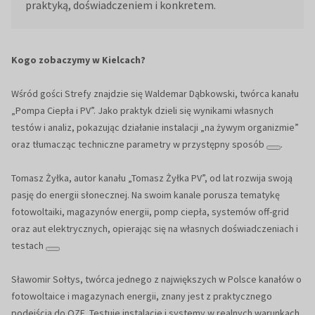
praktyką, doświadczeniem i konkretem.
Kogo zobaczymy w Kielcach?
Wśród gości Strefy znajdzie się Waldemar Dąbkowski, twórca kanału
„Pompa Ciepła i PV”. Jako praktyk dzieli się wynikami własnych
testów i analiz, pokazując działanie instalacji „na żywym organizmie”
oraz tłumacząc techniczne parametry w przystępny sposób
.
Tomasz Żyłka, autor kanału „Tomasz Żyłka PV”, od lat rozwija swoją
pasję do energii słonecznej. Na swoim kanale porusza tematykę
fotowoltaiki, magazynów energii, pomp ciepła, systemów off-grid
oraz aut elektrycznych, opierając się na własnych doświadczeniach i
testach
Sławomir Sołtys, twórca jednego z największych w Polsce kanałów o
fotowoltaice i magazynach energii, znany jest z praktycznego
podejścia do OZE. Testuje instalacje i systemy w realnych warunkach,