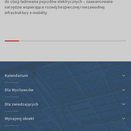
do stacji ładowania pojazdów elektrycznych – zaawansowane
narzędzie wspierające rozwój bezpiecznej i niezawodnej
infrastruktury e-mobility.
Kalendarium
Dla Wystawców
Dla zwiedzających
Ulga podatkowa za udział w targach
Informacje organizacyjne
Wynajmij obiekt
Plan targów i hal
Plan targów i hal
Rezerwacja Hotelu
Podróż i zakwaterowanie