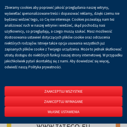
Zbieramy cookies aby poprawić jakość przeglądania naszej witryny,
Koszyk
0.00 zł
PL
wyświetlać spersonalizowane treści i dopasować reklamy, dzięki czemu nie
będziesz widzieć tego, co Cię nie interesuje. Cookies pozwalają nam też
analizować ruch w naszej witrynie i wiedzieć, skąd pochodzą nasi
użytkownicy, co przeglądają, a czego muszą szukać. Masz możliwość
Strona główna
O firmie
Aktualności
Aktualności
dostosowania ustawień dotyczących plików cookie oraz odrzucenia
niektórych rodzajów. Istnieje także opcja usuwania wszystkich już
zapisanych plików cookie z Twojego urządzenia. Może to jednak skutkować
utratą dostępu do niektórych funkcji naszej strony internetowej. W przypadku
jakichkolwiek pytań skontaktuj się z nami. Aby dowiedzieć się więcej,
odwiedź naszą Polityka prywatności.
ZAAKCEPTUJ WSZYSTKIE
ZAAKCEPTUJ WYMAGANE
WŁASNE USTAWIENIA