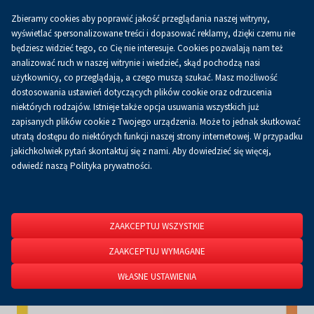
Zbieramy cookies aby poprawić jakość przeglądania naszej witryny,
Koszyk
0.00 zł
PL
wyświetlać spersonalizowane treści i dopasować reklamy, dzięki czemu nie
będziesz widzieć tego, co Cię nie interesuje. Cookies pozwalają nam też
analizować ruch w naszej witrynie i wiedzieć, skąd pochodzą nasi
użytkownicy, co przeglądają, a czego muszą szukać. Masz możliwość
Strona główna
O firmie
Aktualności
Aktualności
dostosowania ustawień dotyczących plików cookie oraz odrzucenia
niektórych rodzajów. Istnieje także opcja usuwania wszystkich już
zapisanych plików cookie z Twojego urządzenia. Może to jednak skutkować
utratą dostępu do niektórych funkcji naszej strony internetowej. W przypadku
jakichkolwiek pytań skontaktuj się z nami. Aby dowiedzieć się więcej,
odwiedź naszą Polityka prywatności.
ZAAKCEPTUJ WSZYSTKIE
ZAAKCEPTUJ WYMAGANE
WŁASNE USTAWIENIA