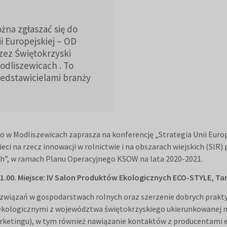
żna zgłaszać się do
i Europejskiej – OD
ez Świętokrzyski
dliszewicach . To
zedstawicielami branży
 w Modliszewicach zaprasza na konferencję „Strategia Unii Euro
ieci na rzecz innowacji w rolnictwie i na obszarach wiejskich (SIR
”, w ramach Planu Operacyjnego KSOW na lata 2020-2021.
1.00. Miejsce: IV Salon Produktów Ekologicznych ECO-STYLE, Targ
ozwiązań w gospodarstwach rolnych oraz szerzenie dobrych prakty
kologicznymi z województwa świętokrzyskiego ukierunkowanej n
marketingu), w tym również nawiązanie kontaktów z producentami e