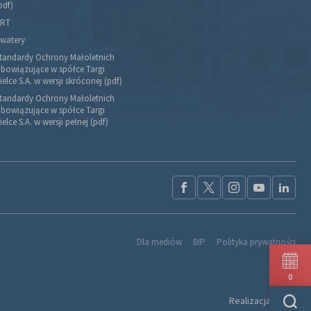
pdf)
RT
watery
tandardy Ochrony Małoletnich
bowiązujące w spółce Targi
ielce S.A. w wersji skróconej (pdf)
tandardy Ochrony Małoletnich
bowiązujące w spółce Targi
ielce S.A. w wersji pełnej (pdf)
Dla mediów
BIP
Polityka prywatności
0
Realizacja:
Ideo