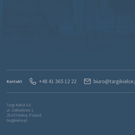
+48 41 365 12 22
biuro@targikielce.
Kontakt
Targi Kielce S.A.
ul. Zakładowa 1
25-672 Kielce, Poland
targikielce.pl