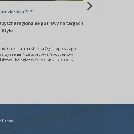
października 2021
08 października
epyszne regionalne potrawy na targach
Rodzinny weeke
-Style
wystartował!
ności czekają na stoisku Ogólnopolskiego
Ruszyły targi DOM 
warzyszenia Przetwórców i Producentów
Rękodzieło. W pr
duktów Ekologicznych POLSKA EKOLOGIA
florystyczne, pok
wiele inspiracji.
 firmie