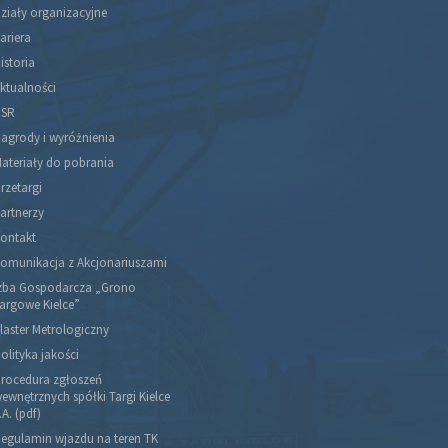
ziały organizacyjne
ariera
istoria
ktualności
SR
agrody i wyróżnienia
ateriały do pobrania
rzetargi
artnerzy
ontakt
omunikacja z Akcjonariuszami
zba Gospodarcza „Grono
argowe Kielce”
laster Metrologiczny
olityka jakości
rocedura zgłoszeń
ewnętrznych spółki Targi Kielce
.A. (pdf)
egulamin wjazdu na teren TK