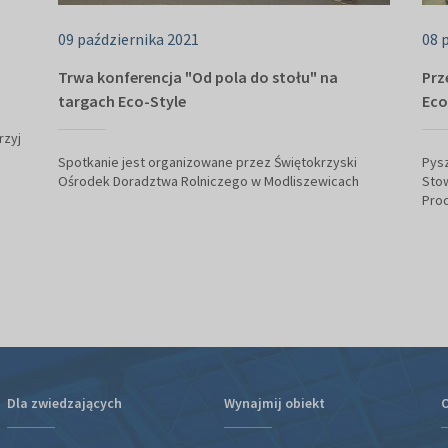
09 października 2021
08 
Trwa konferencja "Od pola do stołu" na
Prz
targach Eco-Style
Eco
rzyj
Spotkanie jest organizowane przez Świętokrzyski
Pysz
Ośrodek Doradztwa Rolniczego w Modliszewicach
Sto
Pro
Dla zwiedzających
Wynajmij obiekt
O