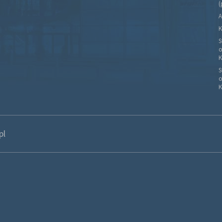
(
A
K
S
o
K
S
o
K
pl