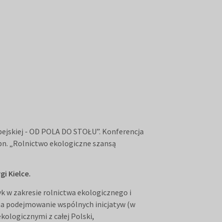
pejskiej - OD POLA DO STOŁU”. Konferencja
) pn. „Rolnictwo ekologiczne szansą
i Kielce.
k w zakresie rolnictwa ekologicznego i
a podejmowanie wspólnych inicjatyw (w
kologicznymi z całej Polski,