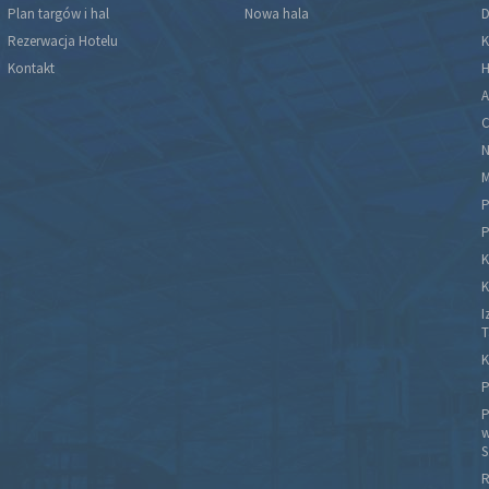
Plan targów i hal
Nowa hala
D
Rezerwacja Hotelu
K
Kontakt
H
A
C
N
M
P
P
K
K
I
T
K
P
P
w
S
R