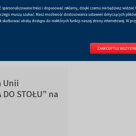
 spersonalizowane treści i dopasować reklamy, dzięki czemu nie będziesz widzieć 
Czcionka
Czcionka
Czcionka
A
A+
A++
A
Dla mediów
BIP
Poli
Włącz
RSS
Włącz
 a czego muszą szukać. Masz możliwość dostosowania ustawień dotyczących plików 
domyślna
powiększona
największa
skutkować utratą dostępu do niektórych funkcji naszej strony internetowej. W przy
wersję
tryb
do
kontrastowy
RIUM
DLA WYSTAWCÓW
DLA ZWIEDZAJĄCYCH
CENTRUM 
druku
ZAAKCEPTUJ WSZYSTK
 Unii
A DO STOŁU” na