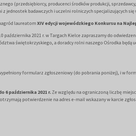
nego (przedsiębiorcy, producenci środków produkcji, sprzedawcy, 
 z jednostek badawczych i uczelni rolniczych specjalizujących si
 nagród laureatom
XIV edycji wojewódzkiego Konkursu na Najle
0 października 2021 r. w Targach Kielce zapraszamy do odwiedzen
ództwa świętokrzyskiego, a doradcy rolni naszego Ośrodka będą ud
 wypełniony formularz zgłoszeniowy (do pobrania poniżej), i w for
 6 października 2021 r.
Ze względu na ograniczoną liczbę miejsc
ji otrzymają potwierdzenie na adres e-mail wskazany w karcie zgło