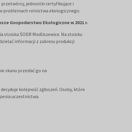
przetwórcy, jednostki certyfikujące i
ę w problemach rolnictwa ekologicznego.
psze Gospodarstwo Ekologiczne w 2021 r.
ia stoiska ŚODR Modliszewice. Na stoisku
zielać informacji z zakresu produkcji
mie skanu przesłać go na
 decyduje kolejność zgłoszeń. Osoby, które
szenia uczestnictwa.