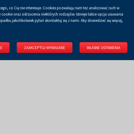
tego, co Cię nie interesuje. Cookies pozwalają nam też analizować ruch w
Koszyk
tyka prywatności
ZALOGUJ SIĘ
PL
0.00 zł
cookie oraz odrzucenia niektórych rodzajów. Istnieje także opcja usuwania
padku jakichkolwiek pytań skontaktuj się z nami. Aby dowiedzieć się więcej,
KONGRESOWE
WYNAJMIJ OBIEKT
O FIRMIE
KONTAKT
IE
ZAAKCEPTUJ WYMAGANE
WŁASNE USTAWIENIA