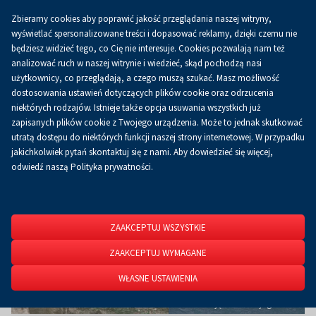
Zbieramy cookies aby poprawić jakość przeglądania naszej witryny,
Koszyk
0.00 zł
PL
wyświetlać spersonalizowane treści i dopasować reklamy, dzięki czemu nie
będziesz widzieć tego, co Cię nie interesuje. Cookies pozwalają nam też
analizować ruch w naszej witrynie i wiedzieć, skąd pochodzą nasi
użytkownicy, co przeglądają, a czego muszą szukać. Masz możliwość
Strona główna
O firmie
Aktualności
Aktualności
dostosowania ustawień dotyczących plików cookie oraz odrzucenia
niektórych rodzajów. Istnieje także opcja usuwania wszystkich już
zapisanych plików cookie z Twojego urządzenia. Może to jednak skutkować
utratą dostępu do niektórych funkcji naszej strony internetowej. W przypadku
jakichkolwiek pytań skontaktuj się z nami. Aby dowiedzieć się więcej,
odwiedź naszą Polityka prywatności.
ZAAKCEPTUJ WSZYSTKIE
ZAAKCEPTUJ WYMAGANE
WŁASNE USTAWIENIA
Źródło zdjęcia: farmajaga.com