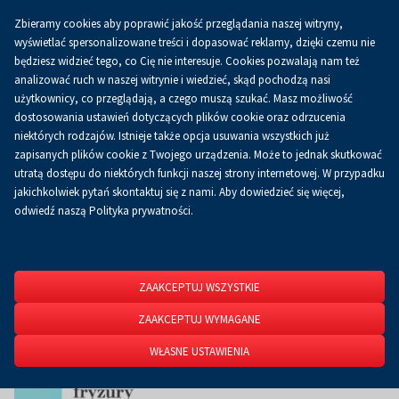
Zbieramy cookies aby poprawić jakość przeglądania naszej witryny,
Koszyk
0.00 zł
PL
wyświetlać spersonalizowane treści i dopasować reklamy, dzięki czemu nie
będziesz widzieć tego, co Cię nie interesuje. Cookies pozwalają nam też
analizować ruch w naszej witrynie i wiedzieć, skąd pochodzą nasi
użytkownicy, co przeglądają, a czego muszą szukać. Masz możliwość
Strona główna
O firmie
Aktualności
Aktualności
dostosowania ustawień dotyczących plików cookie oraz odrzucenia
niektórych rodzajów. Istnieje także opcja usuwania wszystkich już
zapisanych plików cookie z Twojego urządzenia. Może to jednak skutkować
utratą dostępu do niektórych funkcji naszej strony internetowej. W przypadku
jakichkolwiek pytań skontaktuj się z nami. Aby dowiedzieć się więcej,
odwiedź naszą Polityka prywatności.
ZAAKCEPTUJ WSZYSTKIE
ZAAKCEPTUJ WYMAGANE
WŁASNE USTAWIENIA