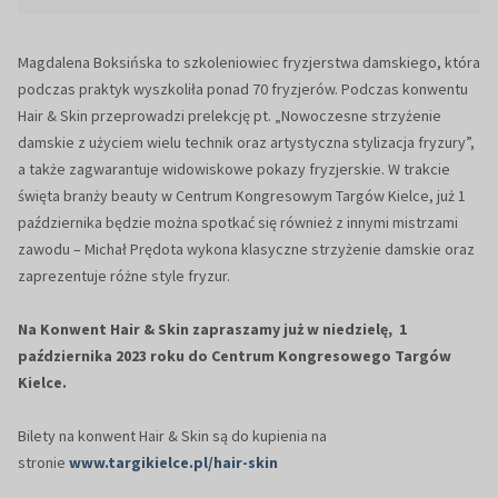
Magdalena Boksińska to szkoleniowiec fryzjerstwa damskiego, która
podczas praktyk wyszkoliła ponad 70 fryzjerów. Podczas konwentu
Hair & Skin przeprowadzi prelekcję pt. „Nowoczesne strzyżenie
damskie z użyciem wielu technik oraz artystyczna stylizacja fryzury”,
a także zagwarantuje widowiskowe pokazy fryzjerskie. W trakcie
święta branży beauty w Centrum Kongresowym Targów Kielce, już 1
października będzie można spotkać się również z innymi mistrzami
zawodu – Michał Prędota wykona klasyczne strzyżenie damskie oraz
zaprezentuje różne style fryzur.
Na Konwent Hair & Skin zapraszamy już w niedzielę, 1
października 2023 roku do Centrum Kongresowego Targów
Kielce.
Bilety na konwent Hair & Skin są do kupienia na
stronie
www.targikielce.pl/hair-skin