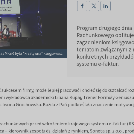
Program drugiego dnia
Rachunkowego obfituje
zagadnieniom księgowo
tematom związanym z r
s MKBR była "kreatywna" księgowość.
konkretnych przykład
systemu e-faktur.
kcesem firmy, może lepiej pracować i chcieć się dokształcać roz
or i wykładowca akademicki Liliana Kupaj, Trener Formuły Geniusz
 Iwona Grochowska. Każda z Pań podkreślała znaczenie motywacji, 
rachunkowych przed wdrożeniem krajowego systemu e-faktur (KSeF
– kierownik zespołu ds. działań z rynkiem, Soneta sp. z o.o., 