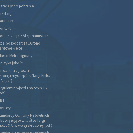
ateriały do pobrania
rzetargi
artnerzy
ontakt
omunikacja z Akcjonariuszami
zba Gospodarcza „Grono
argowe Kielce”
laster Metrologiczny
olityka jakości
rocedura zgłoszeń
ewnętrznych spółki Targi Kielce
.A. (pdf)
egulamin wjazdu na teren TK
pdf)
RT
watery
tandardy Ochrony Małoletnich
bowiązujące w spółce Targi
ielce S.A. w wersji skróconej (pdf)
tandardy Ochrony Małoletnich