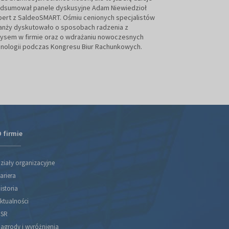
Targach Kielce. –
odsumował panele dyskusyjne Adam Niewiedzioł
popełnieniem błęd
ert z SaldeoSMART. Ośmiu cenionych specjalistów
Hońko, prof. Uniw
anży dyskutowało o sposobach radzenia z
Stowarzyszenia K
zysem w firmie oraz o wdrażaniu nowoczesnych
nologii podczas Kongresu Biur Rachunkowych.
 firmie
ziały organizacyjne
ariera
istoria
ktualności
SR
agrody i wyróżnienia