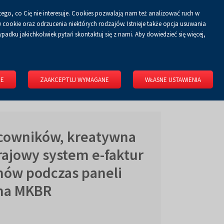
tego, co Cię nie interesuje. Cookies pozwalają nam też analizować ruch w
Koszyk
tyka prywatności
ZALOGUJ SIĘ
PL
0.00 zł
cookie oraz odrzucenia niektórych rodzajów. Istnieje także opcja usuwania
padku jakichkolwiek pytań skontaktuj się z nami. Aby dowiedzieć się więcej,
KONGRESOWE
WYNAJMIJ OBIEKT
O FIRMIE
KONTAKT
IE
ZAAKCEPTUJ WYMAGANE
WŁASNE USTAWIENIA
cowników, kreatywna
rajowy system e-faktur
ów podczas paneli
na MKBR