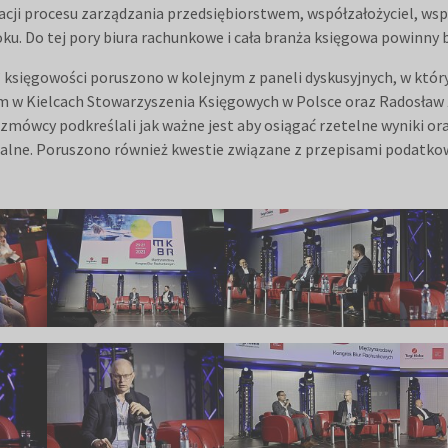
cji procesu zarządzania przedsiębiorstwem, współzałożyciel, ws
4 roku. Do tej pory biura rachunkowe i cała branża księgowa powin
księgowości poruszono w kolejnym z paneli dyskusyjnych, w którym
 w Kielcach Stowarzyszenia Księgowych w Polsce oraz Radosław
mówcy podkreślali jak ważne jest aby osiągać rzetelne wyniki ora
lne. Poruszono również kwestie związane z przepisami podatkow