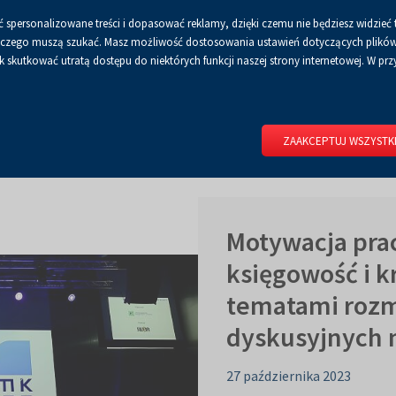
 spersonalizowane treści i dopasować reklamy, dzięki czemu nie będziesz widzieć 
Czcionka
Czcionka
Czcionka
A
A+
A++
A
Dla mediów
BIP
Poli
Włącz
RSS
Włącz
 a czego muszą szukać. Masz możliwość dostosowania ustawień dotyczących plików 
domyślna
powiększona
największa
skutkować utratą dostępu do niektórych funkcji naszej strony internetowej. W przy
wersję
tryb
do
kontrastowy
RIUM
DLA WYSTAWCÓW
DLA ZWIEDZAJĄCYCH
CENTRUM 
druku
ZAAKCEPTUJ WSZYSTK
Motywacja pra
księgowość i k
tematami rozm
dyskusyjnych 
27 października 2023