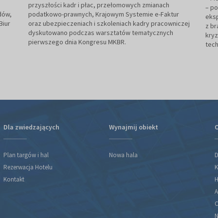
przyszłości kadr i płac, przełomowych zmianach
– p
dów,
podatkowo-prawnych, Krajowym Systemie e-Faktur
eksp
Biur
oraz ubezpieczeniach i szkoleniach kadry pracowniczej
z br
dyskutowano podczas warsztatów tematycznych
kry
pierwszego dnia Kongresu MKBR.
tech
Dla zwiedzających
Wynajmij obiekt
O
Plan targów i hal
Nowa hala
D
Rezerwacja Hotelu
K
Kontakt
H
A
C
N