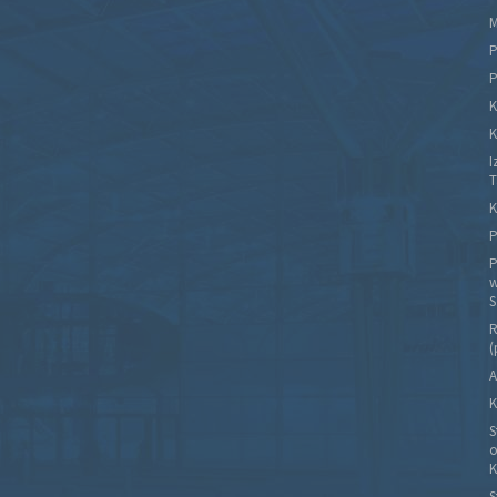
M
P
P
K
K
I
T
K
P
P
w
S
R
(
A
K
S
o
K
S