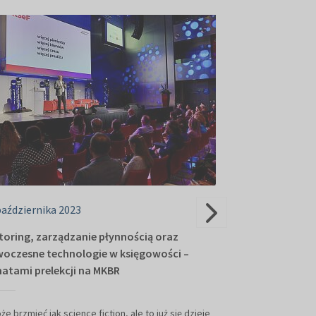
października 2023
26 października
toring, zarządzanie płynnością oraz
Księgowy anioł
oczesne technologie w księgowości –
aniołem stróż
atami prelekcji na MKBR
Tak stwierdzili p
Międzynarodowy K
że brzmieć jak science fiction, ale to już się dzieje