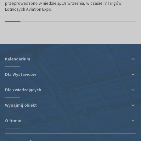
przeprowadzono w niedzielę, 18 września, w czasie IV Targów
Lotniczych Aviation Expo.
Kalendarium
Dla Wystawców
Dla zwiedzających
Ulga podatkowa za udział w targach
Informacje organizacyjne
Wynajmij obiekt
Plan targów i hal
Plan targów i hal
Rezerwacja Hotelu
Podróż i zakwaterowanie
O firmie
Nowa hala
Kontakt
Regulaminy i oświadczenia
Kontakt
Działy organizacyjne
Portal Wystawcy