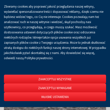
Zbieramy cookies aby poprawić jakość przeglądania naszej witryny,
Koszyk
0.00 zł
PL
wyświetlać spersonalizowane treści i dopasować reklamy, dzięki czemu nie
będziesz widzieć tego, co Cię nie interesuje. Cookies pozwalają nam też
analizować ruch w naszej witrynie i wiedzieć, skąd pochodzą nasi
użytkownicy, co przeglądają, a czego muszą szukać. Masz możliwość
Strona główna
O firmie
Aktualności
Aktualności
dostosowania ustawień dotyczących plików cookie oraz odrzucenia
niektórych rodzajów. Istnieje także opcja usuwania wszystkich już
zapisanych plików cookie z Twojego urządzenia. Może to jednak skutkować
utratą dostępu do niektórych funkcji naszej strony internetowej. W przypadku
jakichkolwiek pytań skontaktuj się z nami. Aby dowiedzieć się więcej,
odwiedź naszą Polityka prywatności.
ZAAKCEPTUJ WSZYSTKIE
ZAAKCEPTUJ WYMAGANE
WŁASNE USTAWIENIA