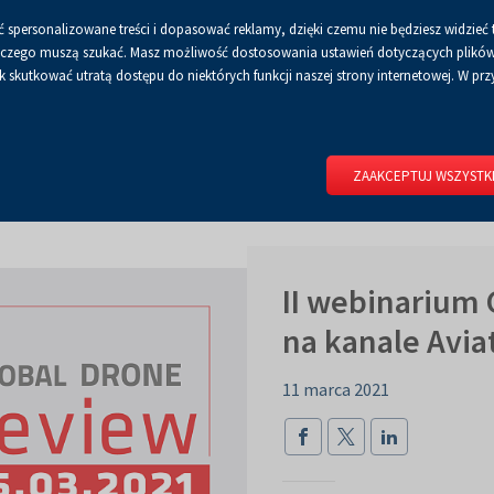
 spersonalizowane treści i dopasować reklamy, dzięki czemu nie będziesz widzieć 
Czcionka
Czcionka
Czcionka
A
A+
A++
A
Dla mediów
BIP
Poli
Włącz
RSS
Włącz
 a czego muszą szukać. Masz możliwość dostosowania ustawień dotyczących plików 
domyślna
powiększona
największa
skutkować utratą dostępu do niektórych funkcji naszej strony internetowej. W przy
wersję
tryb
do
kontrastowy
RIUM
DLA WYSTAWCÓW
DLA ZWIEDZAJĄCYCH
CENTRUM 
druku
ZAAKCEPTUJ WSZYSTK
II webinarium 
na kanale Avia
11 marca 2021