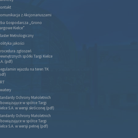
ontakt
omunikacja z Akcjonariuszami
zba Gospodarcza „Grono
argowe Kielce”
laster Metrologiczny
olityka jakości
rocedura zgłoszeń
ewnętrznych spółki Targi Kielce
.A. (pdf)
egulamin wjazdu na teren TK
pdf)
RT
watery
tandardy Ochrony Małoletnich
bowiązujące w spółce Targi
ielce S.A. w wersji skróconej (pdf)
tandardy Ochrony Małoletnich
bowiązujące w spółce Targi
ielce S.A. w wersji pełnej (pdf)