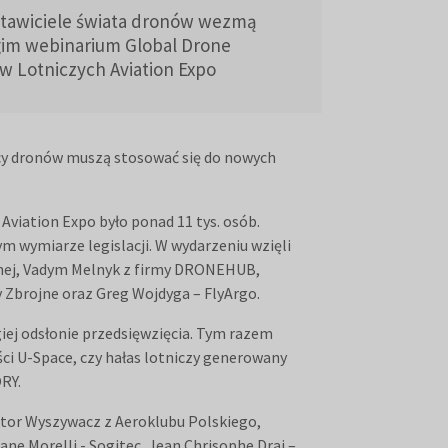
tawiciele świata dronów wezmą
gim webinarium Global Drone
 Lotniczych Aviation Expo
nicy dronów muszą stosować się do nowych
iation Expo było ponad 11 tys. osób.
 wymiarze legislacji. W wydarzeniu wzięli
rznej, Vadym Melnyk z firmy DRONEHUB,
y Zbrojne oraz Greg Wojdyga – FlyArgo.
iej odsłonie przedsięwzięcia. Tym razem
ści U-Space, czy hałas lotniczy generowany
RY.
ktor Wyszywacz z Aeroklubu Polskiego,
ne Morelli - Sogitec, Jean Chrisophe Drai –