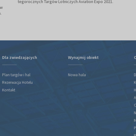
tegorocznych Targów Lotniczych Aviation Expo 2021.
 w
.
Dla zwiedzających
Wynajmij obiekt
O
Plan targów i hal
Nowa hala
D
Rezerwacja Hotelu
K
Kontakt
H
A
C
N
M
P
P