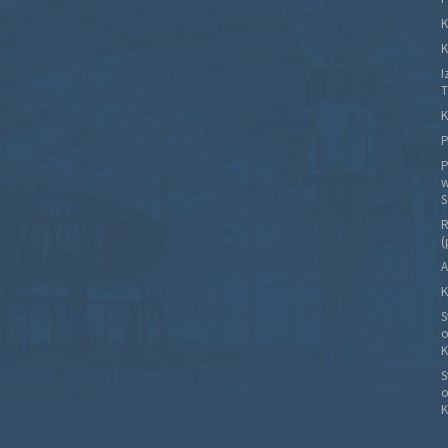
K
K
I
T
K
P
P
w
S
R
(
A
K
S
o
K
S
o
K