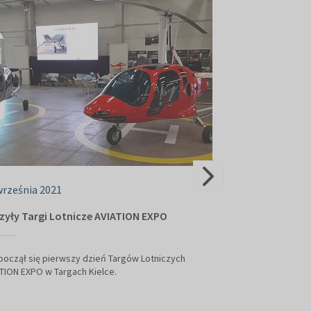
września 2021
09 września 202
zyły Targi Lotnicze AVIATION EXPO
AVIATION EXPO 
Lotniczymi w P
oczął się pierwszy dzień Targów Lotniczych
TION EXPO w Targach Kielce.
Dbając o bezpiec
Targach Kielce, k
Targów Lotniczyc