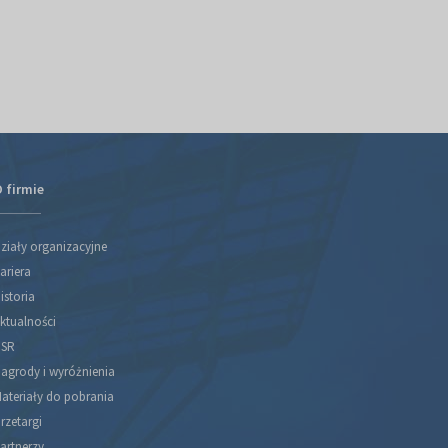
zostaną najwyższe
firmy Tretec. Dys
Trotec jest firma 
 firmie
ziały organizacyjne
ariera
istoria
ktualności
SR
agrody i wyróżnienia
ateriały do pobrania
rzetargi
artnerzy