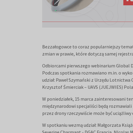
Bezzałogowce to coraz popularniejszy temat 
zmian w prawie, które dotyczą samej rejestra
Odbiorcami pierwszego webinarium Global D
Podczas spotkania rozmawiano m.in. o wykor
udział: Paweł Szymański z Urzędu Lotnictwa
Krzysztof Śmierciak – UAVS (JUEJWIES) Polan
W poniedziałek, 15 marca zainteresowani te
międzynarodowi specjaliści będą rozmawiali m
przez drony rzeczywiście może być uciążliwy
W spotkaniu wezmą udział: Małgorzata Książ
Severine Charmant - DGAC Francja, NIcolas Ma