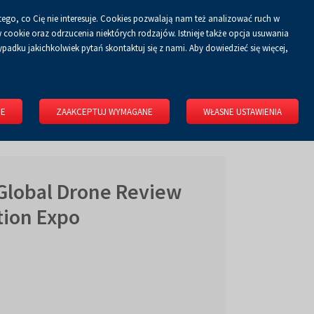
tego, co Cię nie interesuje. Cookies pozwalają nam też analizować ruch w
Koszyk
tyka prywatności
ZALOGUJ SIĘ
PL
0.00 zł
cookie oraz odrzucenia niektórych rodzajów. Istnieje także opcja usuwania
padku jakichkolwiek pytań skontaktuj się z nami. Aby dowiedzieć się więcej,
KONGRESOWE
WYNAJMIJ OBIEKT
O FIRMIE
KONTAKT
IE
ZAAKCEPTUJ WYMAGANE
WŁASNE USTAWIENIA
Global Drone Review
tion Expo