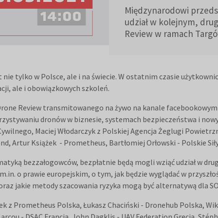
Międzynarodowi przeds
udział w kolejnym, dru
Review w ramach Targów
nie tylko w Polsce, ale i na świecie. W ostatnim czasie użytkow
cji, ale i obowiązkowych szkoleń.
rone Review transmitowanego na żywo na kanale facebookowym Av
zystywaniu dronów w biznesie, systemach bezpieczeństwa i nowym
 Cywilnego, Maciej Włodarczyk z Polskiej Agencja Żeglugi Powiet
d, Artur Książek - Prometheus, Bartłomiej Orłowski - Polskie Sił
matyką bezzałogowców, bezpłatnie będą mogli wziąć udział w drug
.in. o prawie europejskim, o tym, jak będzie wyglądać w przyszło
 oraz jakie metody szacowania ryzyka mogą być alternatywą dla SO
ek z Prometheus Polska, Łukasz Chaciński - Dronehub Polska, Wi
rcou - DSAC Francja, John Dagklis - UAV Federation Grecja, Stépha