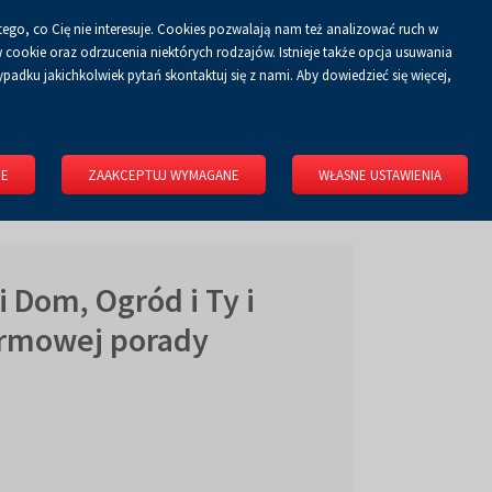
tego, co Cię nie interesuje. Cookies pozwalają nam też analizować ruch w
Koszyk
tyka prywatności
ZALOGUJ SIĘ
PL
0.00 zł
cookie oraz odrzucenia niektórych rodzajów. Istnieje także opcja usuwania
padku jakichkolwiek pytań skontaktuj się z nami. Aby dowiedzieć się więcej,
KONGRESOWE
WYNAJMIJ OBIEKT
O FIRMIE
KONTAKT
IE
ZAAKCEPTUJ WYMAGANE
WŁASNE USTAWIENIA
i Dom, Ogród i Ty i
armowej porady