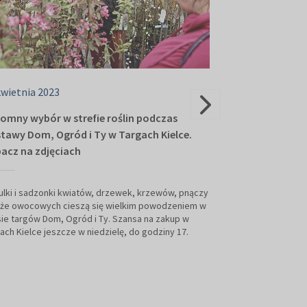
kwietnia 2023
16 kwietnia 202
omny wybór w strefie roślin podczas
Drugi dzień tar
tawy Dom, Ogród i Ty w Targach Kielce.
spotkanie z gw
acz na zdjęciach
Strzelcem!
lki i sadzonki kwiatów, drzewek, krzewów, pnączy
Mieszkańcy region
akże owocowych cieszą się wielkim powodzeniem w
wiosennej wystaw
ie targów Dom, Ogród i Ty. Szansa na zakup w
strefa zieleni, w 
ach Kielce jeszcze w niedzielę, do godziny 17.
krzewów, drzewek
roślin. Odwiedzają
ekspertów. Dziś k
architektami i fac
materiałów dla do