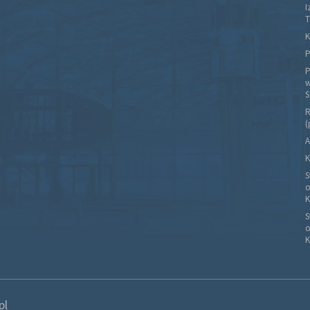
I
T
K
P
P
w
S
R
(
A
K
S
o
K
S
o
K
pl