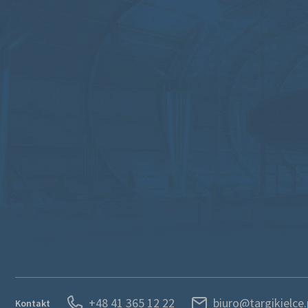
+48 41 365 12 22
biuro@targikielce.
Kontakt