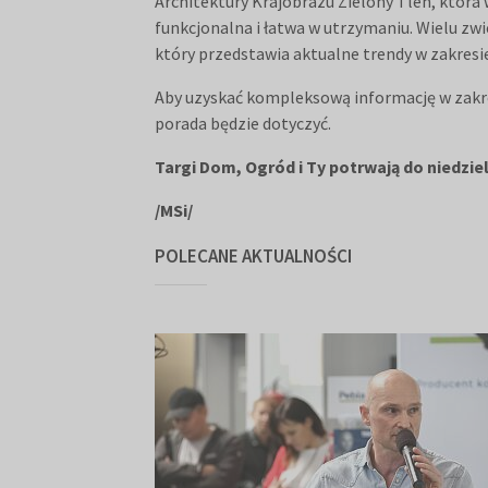
Architektury Krajobrazu Zielony Tlen, która 
funkcjonalna i łatwa w utrzymaniu. Wielu zw
który przedstawia aktualne trendy w zakresi
Aby uzyskać kompleksową informację w zakres
porada będzie dotyczyć.
Targi Dom, Ogród i Ty potrwają do niedziel
/MSi/
POLECANE AKTUALNOŚCI