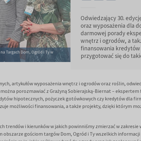
Odwiedzający 30. edyc
oraz wyposażenia dla d
darmowej porady ekspe
wnętrz i ogrodów, a ta
finansowania kredytów 
d na Targach Dom, Ogród i Ty w
przygotować się do taki
ych, artykułów wyposażenia wnętrz i ogrodów oraz roślin, odwied
 można porozmawiać z Grażyną Sobierajską-Biernat – ekspertem f
redytów hipotecznych, pożyczek gotówkowych czy kredytów dla f
kazuje możliwości finansowania, a także projekty, dzięki którym
ych trendów i kierunków w jakich powinniśmy zmierzać w zakresie
m obszarze gościom targów Dom, Ogród i Ty wszelkich informacji 