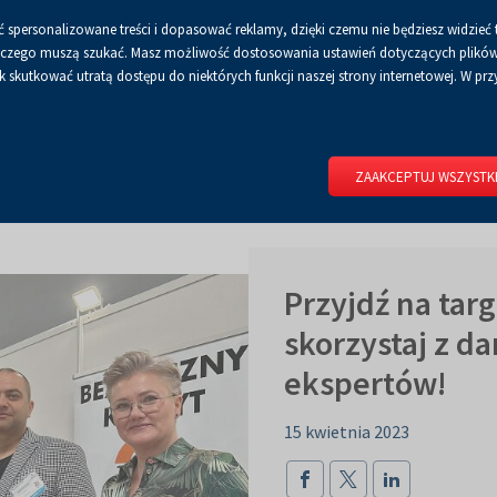
 spersonalizowane treści i dopasować reklamy, dzięki czemu nie będziesz widzieć 
Czcionka
Czcionka
Czcionka
A
A+
A++
A
Dla mediów
BIP
Poli
Włącz
RSS
Włącz
 a czego muszą szukać. Masz możliwość dostosowania ustawień dotyczących plików 
domyślna
powiększona
największa
skutkować utratą dostępu do niektórych funkcji naszej strony internetowej. W przy
wersję
tryb
do
kontrastowy
RIUM
DLA WYSTAWCÓW
DLA ZWIEDZAJĄCYCH
CENTRUM 
druku
ZAAKCEPTUJ WSZYSTK
Przyjdź na targ
skorzystaj z d
ekspertów!
15 kwietnia 2023