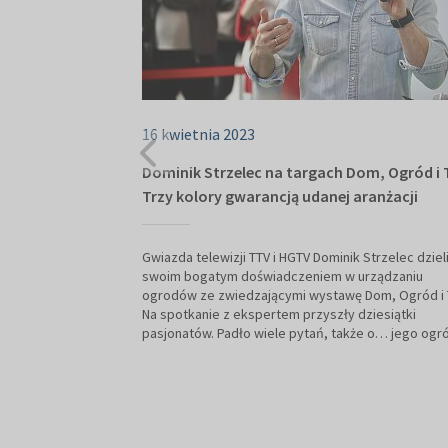
16 kwietnia 2023
Dominik Strzelec na targach Dom, Ogród i T
Trzy kolory gwarancją udanej aranżacji
Gwiazda telewizji TTV i HGTV Dominik Strzelec dzieli
swoim bogatym doświadczeniem w urządzaniu
ogrodów ze zwiedzającymi wystawę Dom, Ogród i 
Na spotkanie z ekspertem przyszły dziesiątki
pasjonatów. Padło wiele pytań, także o… jego ogr