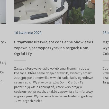
16 kwietnia 2023
16 
y: -
Urządzenia ułatwiające codzienne obowiązki i
Ogr
zapewniające wypoczynek na targach Dom,
wys
Ogród i Ty
Zob
ł się
Żaluzje sterowane radiowo lub smartfonem, roboty
Cebu
Ty.
koszące, które same dbają o trawnik, systemy smart
- t
zastępujące domownika w wielu zadaniach, ogrodowe
czas
ód.
sauny i spa... Wystawcy targów Dom, Ogród i Ty
Targ
prezentują wiele rozwiązań, które wspierają w
codziennych pracach, a także zapewniają komfortowy
wypoczynek. Wydarzenie trwa w niedzielę do godziny
17 w Targach Kielce.