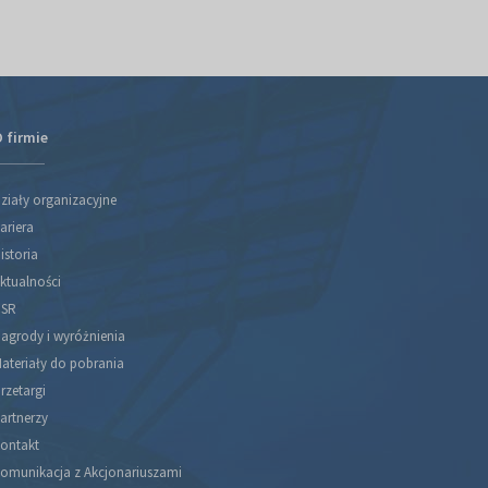
 firmie
ziały organizacyjne
ariera
istoria
ktualności
SR
agrody i wyróżnienia
ateriały do pobrania
rzetargi
artnerzy
ontakt
omunikacja z Akcjonariuszami