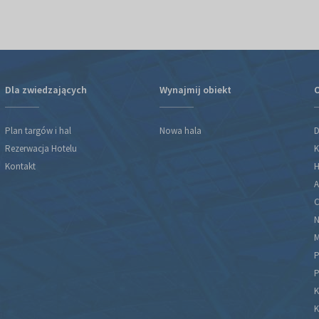
Dla zwiedzających
Wynajmij obiekt
O
Plan targów i hal
Nowa hala
D
Rezerwacja Hotelu
K
Kontakt
H
A
C
N
M
P
P
K
K