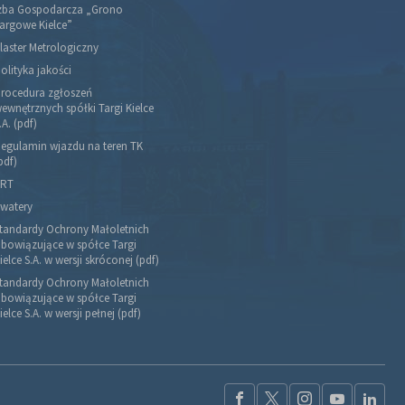
zba Gospodarcza „Grono
argowe Kielce”
laster Metrologiczny
olityka jakości
rocedura zgłoszeń
ewnętrznych spółki Targi Kielce
.A. (pdf)
egulamin wjazdu na teren TK
pdf)
RT
watery
tandardy Ochrony Małoletnich
bowiązujące w spółce Targi
ielce S.A. w wersji skróconej (pdf)
tandardy Ochrony Małoletnich
bowiązujące w spółce Targi
ielce S.A. w wersji pełnej (pdf)