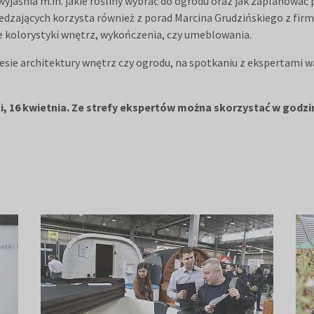
wyjaśnia m.in. jakie rośliny wybrać do ogrodu oraz jak zaplanować 
iedzających korzysta również z porad Marcina Grudzińskiego z fir
e kolorystyki wnętrz, wykończenia, czy umeblowania.
ie architektury wnętrz czy ogrodu, na spotkaniu z ekspertami war
i, 16 kwietnia. Ze strefy ekspertów można skorzystać w godzin