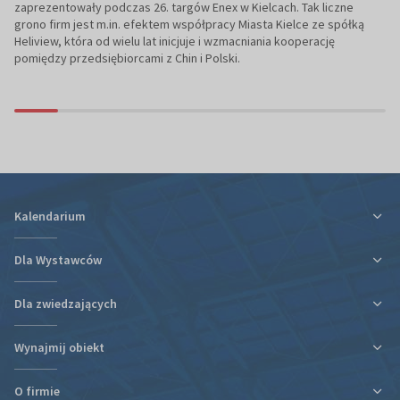
zaprezentowały podczas 26. targów Enex w Kielcach. Tak liczne
grono firm jest m.in. efektem współpracy Miasta Kielce ze spółką
Heliview, która od wielu lat inicjuje i wzmacniania kooperację
pomiędzy przedsiębiorcami z Chin i Polski.
Kalendarium
Dla Wystawców
Dla zwiedzających
Ulga podatkowa za udział w targach
Informacje organizacyjne
Wynajmij obiekt
Plan targów i hal
Plan targów i hal
Rezerwacja Hotelu
Podróż i zakwaterowanie
O firmie
Nowa hala
Kontakt