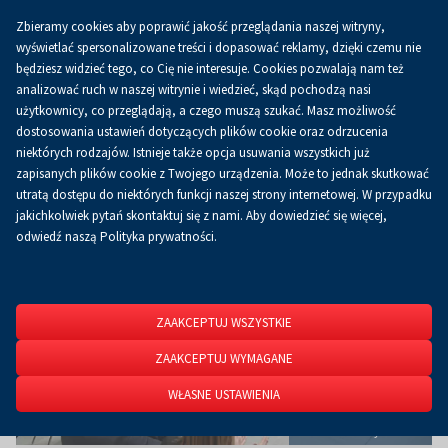
Zbieramy cookies aby poprawić jakość przeglądania naszej witryny,
Koszyk
0.00 zł
PL
wyświetlać spersonalizowane treści i dopasować reklamy, dzięki czemu nie
będziesz widzieć tego, co Cię nie interesuje. Cookies pozwalają nam też
analizować ruch w naszej witrynie i wiedzieć, skąd pochodzą nasi
użytkownicy, co przeglądają, a czego muszą szukać. Masz możliwość
Strona główna
O firmie
Aktualności
Aktualności
dostosowania ustawień dotyczących plików cookie oraz odrzucenia
niektórych rodzajów. Istnieje także opcja usuwania wszystkich już
zapisanych plików cookie z Twojego urządzenia. Może to jednak skutkować
utratą dostępu do niektórych funkcji naszej strony internetowej. W przypadku
jakichkolwiek pytań skontaktuj się z nami. Aby dowiedzieć się więcej,
odwiedź naszą Polityka prywatności.
ZAAKCEPTUJ WSZYSTKIE
ZAAKCEPTUJ WYMAGANE
WŁASNE USTAWIENIA
Premiera firmy Corab.