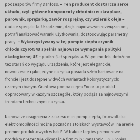
podzespołów firmy Danfoss.
– Ten producent dostarcza serce
układu, czyli główne komponenty chłodnicze: skraplacz,
parownik, sprężarkę, zawór rozprężny, czy wziernik oleju –
dodaje specjalista. Urządzenie, dzięki najnowszym rozwiązaniom,
potrafi analizować warunki użytkowania, dostosowując parametry
pracy.
– Wykorzystywany w tej pompie ciepła czynnik
chłodniczy R454B spełnia najnowsze wymagania polityki
ekologicznej UE –
podkreślał specjalista. W tym modelu dołożono
też starań do wyglądu urządzenia, które jest eleganckie,
nowoczesne i jako jedyne na rynku posiada szkło hartowane na
froncie i jest dostępne w dwóch wariantach kolorystycznych:
czarnym i białym. Gruntowa pompa ciepła Encor to produkt
dopracowany w każdym szczególe, który podąża za najnowszymi
trendami technicznymi na rynku.
Najnowsze osiągnięcia z zakresu m.in. pomp ciepła, fotowoltaiki i
elektromobilności można poznać na stoiskach wystawców i na arenie
premier produktowych w hali E. W trakcie targów premierowe
produkty prezentuje kilkanaście firm m.in.: Panasonic, LG, Fronius,