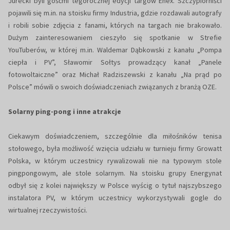
Jurecki byli gośćmi tegorocznej edycji targów Enex. Szczypiorniści
pojawili się m.in. na stoisku firmy Industria, gdzie rozdawali autografy
i robili sobie zdjęcia z fanami, których na targach nie brakowało.
Dużym zainteresowaniem cieszyło się spotkanie w Strefie
YouTuberów, w której m.in. Waldemar Dąbkowski z kanału „Pompa
ciepła i PV”, Sławomir Sołtys prowadzący kanał „Panele
fotowoltaiczne” oraz Michał Radziszewski z kanału „Na prąd po
Polsce” mówili o swoich doświadczeniach związanych z branżą OZE.
Solarny ping-pong i inne atrakcje
Ciekawym doświadczeniem, szczególnie dla miłośników tenisa
stołowego, była możliwość wzięcia udziału w turnieju firmy Growatt
Polska, w którym uczestnicy rywalizowali nie na typowym stole
pingpongowym, ale stole solarnym. Na stoisku grupy Energynat
odbył się z kolei największy w Polsce wyścig o tytuł najszybszego
instalatora PV, w którym uczestnicy wykorzystywali gogle do
wirtualnej rzeczywistości.