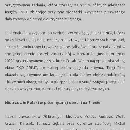
przygotowane zadania, które czekały na nich w różnych miejscach
targów ENEX, zbierając przy tym pieczątki. Zwycięzca pierwszego
dnia zabawy odjechał elektryczną hulajnogą.
To jednak nie wszystko, co czekało zwiedzających targi ENEX, którzy
poszukiwali nie tylko premier produktowych i branżowych spotkań,
ale także konkursów i rywalizacji specjalistów. Ci przez cały dzień w
specjalnej arenie toczyli zacięty bój w konkursie „Instalator Roku
2023” organizowanym przez firmę Corab. W nim najlepsza okazał się
ekipa EKO PRIME, do której trafiła nagroda główna. Targi Enex
okazały się również nie lada gratką dla fanów elektromobilności,
którzy mieli okazję nie tylko obejrzeć, ale również wsiąść i przejechać
się najnowszymi modelami aut elektrycznych i hybrydowych.
Mistrzowie Polski w piłce ręcznej obecni na Enexie!
Trzech zawodników 20-krotnych Mistrzów Polski, Andreas Wolff,
Artsem Karalek, Tomasz Gębala oraz dyrektor sportowy Michał