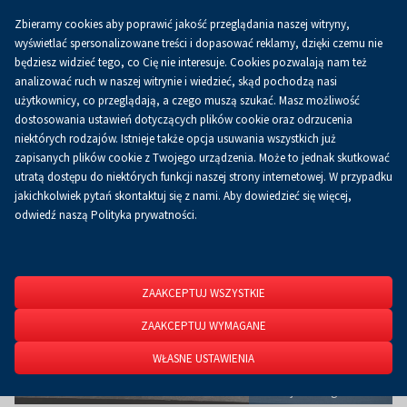
Zbieramy cookies aby poprawić jakość przeglądania naszej witryny,
Koszyk
0.00 zł
PL
wyświetlać spersonalizowane treści i dopasować reklamy, dzięki czemu nie
będziesz widzieć tego, co Cię nie interesuje. Cookies pozwalają nam też
analizować ruch w naszej witrynie i wiedzieć, skąd pochodzą nasi
użytkownicy, co przeglądają, a czego muszą szukać. Masz możliwość
Strona główna
O firmie
Aktualności
Aktualności
dostosowania ustawień dotyczących plików cookie oraz odrzucenia
niektórych rodzajów. Istnieje także opcja usuwania wszystkich już
zapisanych plików cookie z Twojego urządzenia. Może to jednak skutkować
utratą dostępu do niektórych funkcji naszej strony internetowej. W przypadku
jakichkolwiek pytań skontaktuj się z nami. Aby dowiedzieć się więcej,
odwiedź naszą Polityka prywatności.
ZAAKCEPTUJ WSZYSTKIE
ZAAKCEPTUJ WYMAGANE
WŁASNE USTAWIENIA
Atrakcje na targach Enex