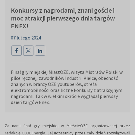
Konkursy z nagrodami, znani goście i
moc atrakcji pierwszego dnia targów
ENEX!
07 lutego 2024
Finał gry miejskiej MiastOZE, wizyta Mistrzów Polski w
piłce ręcznej, zawodników Industrii Kielce, obecność
znanych w branży OZE youtuberów, strefa
elektromobilności oraz liczne konkursy z atrakcyjnymi
nagrodami. Tak w wielkim skrócie wyglądał pierwszy
dzień targów Enex.
Za nami finał gry miejskiej w MieścieOZE organizowanej przez
redakcję GLOBEnergia. Jej uczestnicy przez cały dzień rozwiązywali