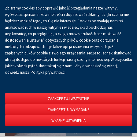
Zbieramy cookies aby poprawić jakość przeglądania naszej witryny,
Koszyk
0.00 zł
PL
wyświetlać spersonalizowane treści i dopasować reklamy, dzięki czemu nie
będziesz widzieć tego, co Cię nie interesuje. Cookies pozwalają nam też
analizować ruch w naszej witrynie i wiedzieć, skąd pochodzą nasi
użytkownicy, co przeglądają, a czego muszą szukać. Masz możliwość
Strona główna
O firmie
Aktualności
Aktualności
dostosowania ustawień dotyczących plików cookie oraz odrzucenia
niektórych rodzajów. Istnieje także opcja usuwania wszystkich już
zapisanych plików cookie z Twojego urządzenia. Może to jednak skutkować
utratą dostępu do niektórych funkcji naszej strony internetowej. W przypadku
jakichkolwiek pytań skontaktuj się z nami. Aby dowiedzieć się więcej,
odwiedź naszą Polityka prywatności.
ZAAKCEPTUJ WSZYSTKIE
ZAAKCEPTUJ WYMAGANE
WŁASNE USTAWIENIA
Nagrodzone firmy na targach Enex!