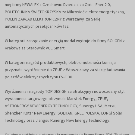
niej firmy HEWALEX z Czechowic-Dziedzic za Opti - Ener 2.0,
POLITECHNIKA ŚWIĘTOKRZYSKA za Mikrosieć elektroenergetyczną,
POLLIN ZAKŁAD ELEKTRONICZNY z Warszawy za Serię
automatycznych przełączników faz.
W kategorii zarządzanie energią medal wędruje do firmy SOLGEN z
Krakowa za Sterownik VGE Smart.
W kategorii nagród produktowych, elektromobilności komisja
przyznała wyróżnienie do ZPUE z Włoszczowy za stację ładowania
pojazdów elektrycznych typu EV-C 30.
Wyróżnienia i nagrody TOP DESIGN za atrakcyjny i nowoczesny styl
wystąpienia targowego otrzymali: Marstek Energy, ZPUE,
ASTRONERGY NEW ENERGY TECHNOLOGY, Sunergy USA, Merxu,
Shenzhen Kstar New Energy, SOLITAN, GREE POLSKA, LONGi Solar
Technology oraz Jiangsu Runergy New Energy Technology.
Kolejne wyróżnienia otrzymały następujące firmy: firma 4EN, Zhejiang