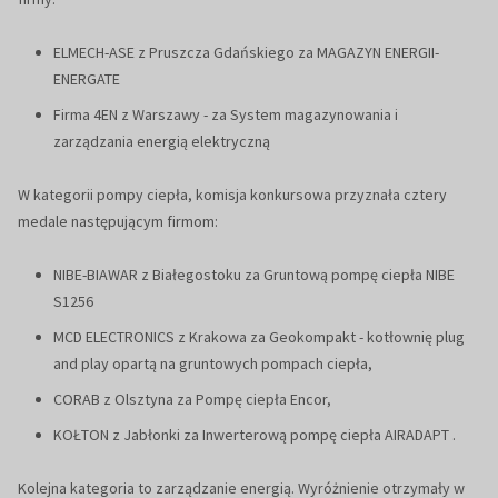
ELMECH-ASE z Pruszcza Gdańskiego za MAGAZYN ENERGII-
ENERGATE
Firma 4EN z Warszawy - za System magazynowania i
zarządzania energią elektryczną
W kategorii pompy ciepła, komisja konkursowa przyznała cztery
medale następującym firmom:
NIBE-BIAWAR z Białegostoku za Gruntową pompę ciepła NIBE
S1256
MCD ELECTRONICS z Krakowa za Geokompakt - kotłownię plug
and play opartą na gruntowych pompach ciepła,
CORAB z Olsztyna za Pompę ciepła Encor,
KOŁTON z Jabłonki za Inwerterową pompę ciepła AIRADAPT .
Kolejna kategoria to zarządzanie energią. Wyróżnienie otrzymały w