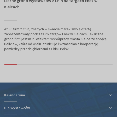
Liczne grono wystawców z Chin na targach Enex w
Kielcach
Aż 80 firm z Chin, znanych w świecie marek swoją ofertę
zaprezentowały podczas 26. targów Enex w Kielcach. Tak liczne
grono firm jest m.in. efektem współpracy Miasta Kielce ze spółką
Heliview, która od wielu lat inicjuje i wzmacniania kooperację
pomiędzy przedsiębiorcami z Chin i Polski.
Kalendarium
Dla Wystawców