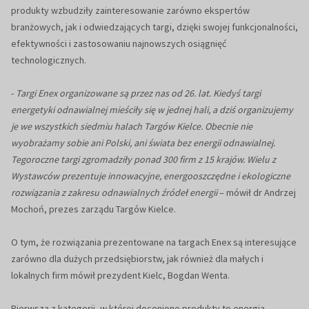
produkty wzbudziły zainteresowanie zarówno ekspertów
branżowych, jak i odwiedzających targi, dzięki swojej funkcjonalności,
efektywności i zastosowaniu najnowszych osiągnięć
technologicznych.
-
Targi Enex organizowane są przez nas od 26. lat. Kiedyś targi
energetyki odnawialnej mieściły się w jednej hali, a dziś organizujemy
je we wszystkich siedmiu halach Targów Kielce. Obecnie nie
wyobrażamy sobie ani Polski, ani świata bez energii odnawialnej.
Tegoroczne targi zgromadziły ponad 300 firm z 15 krajów. Wielu z
Wystawców prezentuje innowacyjne, energooszczędne i ekologiczne
rozwiązania z zakresu odnawialnych źródeł energii
– mówił dr Andrzej
Mochoń, prezes zarządu Targów Kielce.
O tym, że rozwiązania prezentowane na targach Enex są interesujące
zarówno dla dużych przedsiębiorstw, jak również dla małych i
lokalnych firm mówił prezydent Kielc, Bogdan Wenta.
Pierwsza z kategorii, w której doceniono produkty to energia