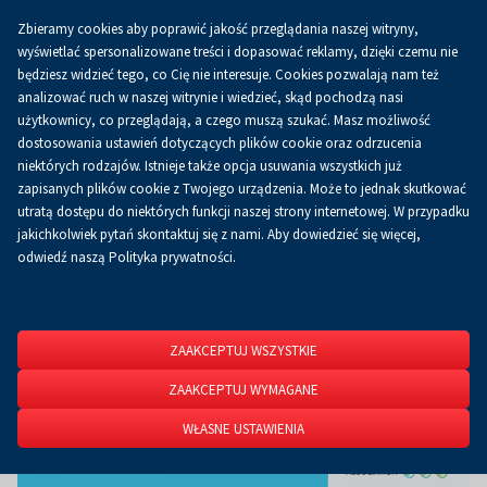
Zbieramy cookies aby poprawić jakość przeglądania naszej witryny,
Koszyk
0.00 zł
PL
wyświetlać spersonalizowane treści i dopasować reklamy, dzięki czemu nie
będziesz widzieć tego, co Cię nie interesuje. Cookies pozwalają nam też
analizować ruch w naszej witrynie i wiedzieć, skąd pochodzą nasi
użytkownicy, co przeglądają, a czego muszą szukać. Masz możliwość
Strona główna
O firmie
Aktualności
Aktualności
dostosowania ustawień dotyczących plików cookie oraz odrzucenia
niektórych rodzajów. Istnieje także opcja usuwania wszystkich już
zapisanych plików cookie z Twojego urządzenia. Może to jednak skutkować
utratą dostępu do niektórych funkcji naszej strony internetowej. W przypadku
jakichkolwiek pytań skontaktuj się z nami. Aby dowiedzieć się więcej,
odwiedź naszą Polityka prywatności.
ZAAKCEPTUJ WSZYSTKIE
ZAAKCEPTUJ WYMAGANE
WŁASNE USTAWIENIA