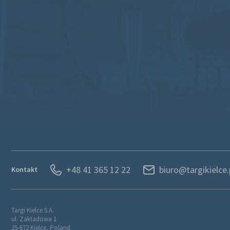
+48 41 365 12 22
biuro@targikielce.
Kontakt
Targi Kielce S.A.
ul. Zakładowa 1
25-672 Kielce, Poland