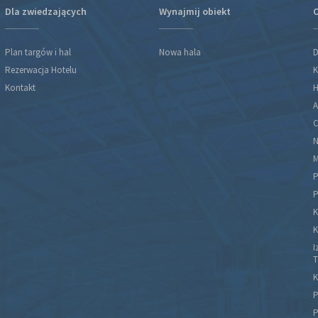
Dla zwiedzających
Wynajmij obiekt
O
Plan targów i hal
Nowa hala
D
Rezerwacja Hotelu
K
Kontakt
H
A
C
N
M
P
P
K
K
I
T
K
P
P