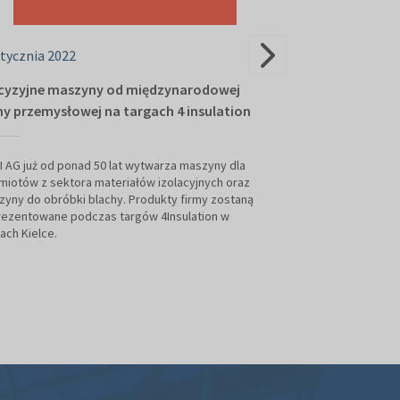
stycznia 2022
18 stycznia 202
cyzyjne maszyny od międzynarodowej
Wielkopolska D
my przemysłowej na targach 4 insulation
konferencji HE
 AG już od ponad 50 lat wytwarza maszyny dla
Już po raz szósty
iotów z sektora materiałów izolacyjnych oraz
konferencja dla b
yny do obróbki blachy. Produkty firmy zostaną
towarzysząca tar
rezentowane podczas targów 4Insulation w
wspiera Wielkopols
ach Kielce.