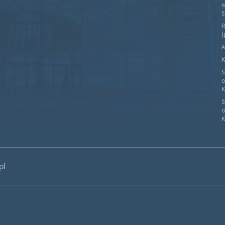
w
S
R
(
A
K
S
o
K
S
o
K
pl