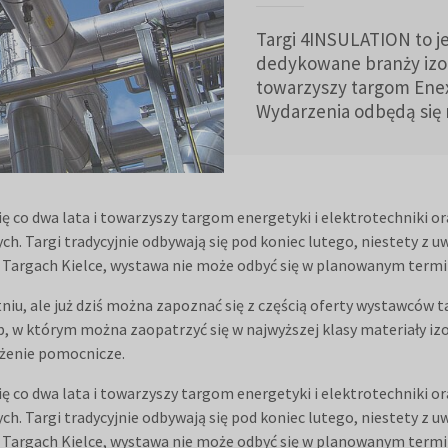
Targi 4INSULATION to j
dedykowane branży izo
towarzyszy targom Enex,
Wydarzenia odbędą się m
 co dwa lata i towarzyszy targom energetyki i elektrotechniki or
h. Targi tradycyjnie odbywają się pod koniec lutego, niestety z u
a Targach Kielce, wystawa nie może odbyć się w planowanym termi
niu, ale już dziś można zapoznać się z częścią oferty wystawców
ep, w którym można zaopatrzyć się w najwyższej klasy materiały izo
żenie pomocnicze.
 co dwa lata i towarzyszy targom energetyki i elektrotechniki or
h. Targi tradycyjnie odbywają się pod koniec lutego, niestety z u
a Targach Kielce, wystawa nie może odbyć się w planowanym termi