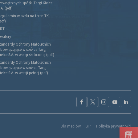
ewnętrznych spółki Targi Kielce
.A. (pdf)
egulamin wjazdu na teren TK
pdf)
RT
watery
tandardy Ochrony Małoletnich
bowiązujące w spółce Targi
ielce S.A. w wersji skróconej (pdf)
tandardy Ochrony Małoletnich
bowiązujące w spółce Targi
ielce S.A. w wersji pełnej (pdf)
Dla mediów
BIP
Polityka prywatności