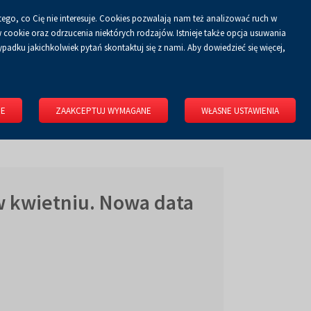
tego, co Cię nie interesuje. Cookies pozwalają nam też analizować ruch w
Koszyk
tyka prywatności
ZALOGUJ SIĘ
PL
0.00 zł
cookie oraz odrzucenia niektórych rodzajów. Istnieje także opcja usuwania
padku jakichkolwiek pytań skontaktuj się z nami. Aby dowiedzieć się więcej,
KONGRESOWE
WYNAJMIJ OBIEKT
O FIRMIE
KONTAKT
IE
ZAAKCEPTUJ WYMAGANE
WŁASNE USTAWIENIA
 kwietniu. Nowa data