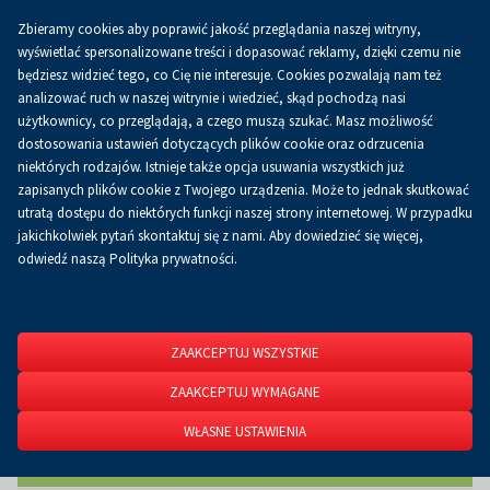
Zbieramy cookies aby poprawić jakość przeglądania naszej witryny,
Koszyk
0.00 zł
PL
wyświetlać spersonalizowane treści i dopasować reklamy, dzięki czemu nie
będziesz widzieć tego, co Cię nie interesuje. Cookies pozwalają nam też
analizować ruch w naszej witrynie i wiedzieć, skąd pochodzą nasi
użytkownicy, co przeglądają, a czego muszą szukać. Masz możliwość
Strona główna
O firmie
Aktualności
Aktualności
dostosowania ustawień dotyczących plików cookie oraz odrzucenia
niektórych rodzajów. Istnieje także opcja usuwania wszystkich już
zapisanych plików cookie z Twojego urządzenia. Może to jednak skutkować
utratą dostępu do niektórych funkcji naszej strony internetowej. W przypadku
jakichkolwiek pytań skontaktuj się z nami. Aby dowiedzieć się więcej,
odwiedź naszą Polityka prywatności.
ZAAKCEPTUJ WSZYSTKIE
ZAAKCEPTUJ WYMAGANE
WŁASNE USTAWIENIA