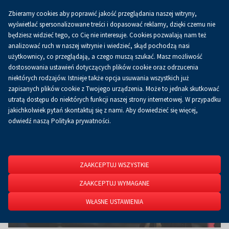
Zbieramy cookies aby poprawić jakość przeglądania naszej witryny,
Koszyk
0.00 zł
PL
wyświetlać spersonalizowane treści i dopasować reklamy, dzięki czemu nie
będziesz widzieć tego, co Cię nie interesuje. Cookies pozwalają nam też
analizować ruch w naszej witrynie i wiedzieć, skąd pochodzą nasi
użytkownicy, co przeglądają, a czego muszą szukać. Masz możliwość
Strona główna
O firmie
Aktualności
Aktualności
dostosowania ustawień dotyczących plików cookie oraz odrzucenia
niektórych rodzajów. Istnieje także opcja usuwania wszystkich już
zapisanych plików cookie z Twojego urządzenia. Może to jednak skutkować
utratą dostępu do niektórych funkcji naszej strony internetowej. W przypadku
jakichkolwiek pytań skontaktuj się z nami. Aby dowiedzieć się więcej,
odwiedź naszą Polityka prywatności.
ZAAKCEPTUJ WSZYSTKIE
ZAAKCEPTUJ WYMAGANE
WŁASNE USTAWIENIA