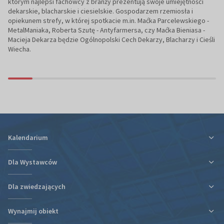
którym najlepsi fachowcy z branży prezentują swoje umiejętności
dekarskie, blacharskie i ciesielskie. Gospodarzem rzemiosła i
opiekunem strefy, w której spotkacie m.in. Maćka Parcelewskiego -
MetalManiaka, Roberta Szutę - Antyfarmersa, czy Maćka Bieniasa -
Macieja Dekarza będzie Ogólnopolski Cech Dekarzy, Blacharzy i Cieśli
Wiecha.
Kalendarium
Dla Wystawców
Dla zwiedzających
Ulga podatkowa za udział w targach
Informacje organizacyjne
Wynajmij obiekt
Plan targów i hal
Plan targów i hal