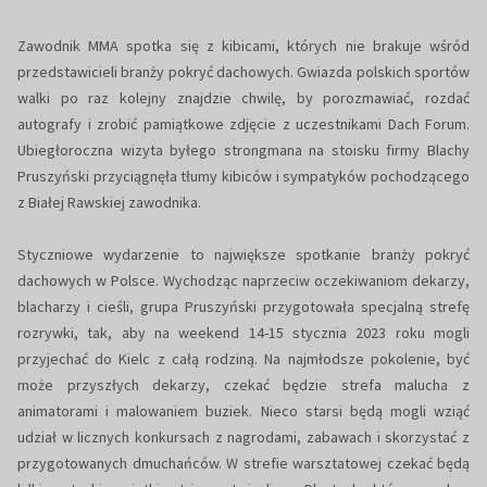
Zawodnik MMA spotka się z kibicami, których nie brakuje wśród
przedstawicieli branży pokryć dachowych. Gwiazda polskich sportów
walki po raz kolejny znajdzie chwilę, by porozmawiać, rozdać
autografy i zrobić pamiątkowe zdjęcie z uczestnikami Dach Forum.
Ubiegłoroczna wizyta byłego strongmana na stoisku firmy Blachy
Pruszyński przyciągnęła tłumy kibiców i sympatyków pochodzącego
z Białej Rawskiej zawodnika.
Styczniowe wydarzenie to największe spotkanie branży pokryć
dachowych w Polsce. Wychodząc naprzeciw oczekiwaniom dekarzy,
blacharzy i cieśli, grupa Pruszyński przygotowała specjalną strefę
rozrywki, tak, aby na weekend 14-15 stycznia 2023 roku mogli
przyjechać do Kielc z całą rodziną. Na najmłodsze pokolenie, być
może przyszłych dekarzy, czekać będzie strefa malucha z
animatorami i malowaniem buziek. Nieco starsi będą mogli wziąć
udział w licznych konkursach z nagrodami, zabawach i skorzystać z
przygotowanych dmuchańców. W strefie warsztatowej czekać będą