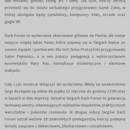
lalki motanki, gniotki, string art. i slimy. Dla tych, którzy zechcą
przenieść się do świata wirtualnego przygotowano Game Zone, w
której dostępne będą symulatory, komputery Atari, Arcade oraz
gogle VR.
Dach Forum to wydarzenie skierowane głównie do Panów, ale swoje
miejsce znajdą także Panie, które pojawią się w Targach Kielce ze
swoimi mężami i partnerami. Dla nich firma Pruszyński przygotowała
Salon Piękności, a w nim pokazy pielęgnacji z wykorzystaniem
kosmetyków Mary Kay, konsultacje kosmetyczne i darmowe
makijaże.
Cały czas możecie dołączyć do wydarzenia. Bilety na weekendowe
targi dostępne są online do piątku 13 stycznia do godziny 13:00 oraz
w kasach w dniu imprezy. Udział w targach Dach Forum to gwarancja
fachowej wiedzy, interesujących wykładów ekspertów, praktycznych
warsztatów i pokazów rzemiosła. W drugiej edycji targów Dach
Forum udział weźmie 18 znakomitych prelegentów, którzy podejmą
tematy związane z dekarstwem, blacharstwem i ciesielstwem.