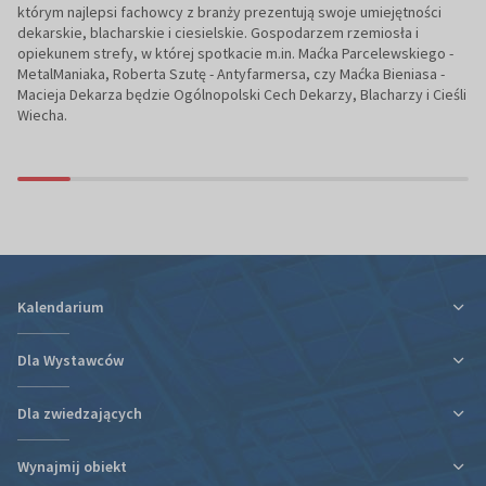
którym najlepsi fachowcy z branży prezentują swoje umiejętności
dekarskie, blacharskie i ciesielskie. Gospodarzem rzemiosła i
opiekunem strefy, w której spotkacie m.in. Maćka Parcelewskiego -
MetalManiaka, Roberta Szutę - Antyfarmersa, czy Maćka Bieniasa -
Macieja Dekarza będzie Ogólnopolski Cech Dekarzy, Blacharzy i Cieśli
Wiecha.
Kalendarium
Dla Wystawców
Dla zwiedzających
Ulga podatkowa za udział w targach
Informacje organizacyjne
Wynajmij obiekt
Plan targów i hal
Plan targów i hal