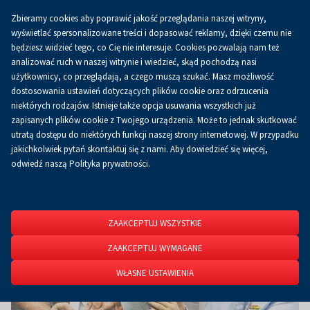
Zbieramy cookies aby poprawić jakość przeglądania naszej witryny,
Koszyk
0.00 zł
PL
wyświetlać spersonalizowane treści i dopasować reklamy, dzięki czemu nie
będziesz widzieć tego, co Cię nie interesuje. Cookies pozwalają nam też
analizować ruch w naszej witrynie i wiedzieć, skąd pochodzą nasi
użytkownicy, co przeglądają, a czego muszą szukać. Masz możliwość
Strona główna
O firmie
Aktualności
Aktualności
dostosowania ustawień dotyczących plików cookie oraz odrzucenia
niektórych rodzajów. Istnieje także opcja usuwania wszystkich już
zapisanych plików cookie z Twojego urządzenia. Może to jednak skutkować
utratą dostępu do niektórych funkcji naszej strony internetowej. W przypadku
jakichkolwiek pytań skontaktuj się z nami. Aby dowiedzieć się więcej,
odwiedź naszą Polityka prywatności.
ZAAKCEPTUJ WSZYSTKIE
ZAAKCEPTUJ WYMAGANE
WŁASNE USTAWIENIA