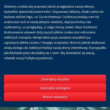
Zbieramy cookies aby poprawić jakość przeglądania naszej witryny,
Koszyk
0.00 zł
PL
wyświetlać spersonalizowane treści i dopasować reklamy, dzięki czemu nie
będziesz widzieć tego, co Cię nie interesuje. Cookies pozwalają nam też
analizować ruch w naszej witrynie i wiedzieć, skąd pochodzą nasi
użytkownicy, co przeglądają, a czego muszą szukać. Masz możliwość
dostosowania ustawień dotyczących plików cookie oraz odrzucenia
niektórych rodzajów. Istnieje także opcja usuwania wszystkich już
zapisanych plików cookie z Twojego urządzenia. Może to jednak skutkować
utratą dostępu do niektórych funkcji naszej strony internetowej. W przypadku
jakichkolwiek pytań skontaktuj się z nami. Aby dowiedzieć się więcej,
odwiedź naszą Polityka prywatności.
MSPO
XXXIV Międzynarodo
Zaakceptuj wszystkie
Obronnego
Zaakceptuj wymagane
8-11.09.2026
Własne ustawienia