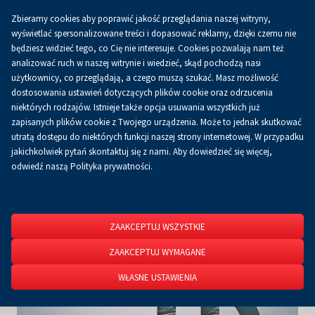
Zbieramy cookies aby poprawić jakość przeglądania naszej witryny,
Koszyk
0.00 zł
PL
wyświetlać spersonalizowane treści i dopasować reklamy, dzięki czemu nie
będziesz widzieć tego, co Cię nie interesuje. Cookies pozwalają nam też
analizować ruch w naszej witrynie i wiedzieć, skąd pochodzą nasi
użytkownicy, co przeglądają, a czego muszą szukać. Masz możliwość
Strona główna
O firmie
Aktualności
Aktualności
dostosowania ustawień dotyczących plików cookie oraz odrzucenia
niektórych rodzajów. Istnieje także opcja usuwania wszystkich już
zapisanych plików cookie z Twojego urządzenia. Może to jednak skutkować
utratą dostępu do niektórych funkcji naszej strony internetowej. W przypadku
jakichkolwiek pytań skontaktuj się z nami. Aby dowiedzieć się więcej,
odwiedź naszą Polityka prywatności.
ZAAKCEPTUJ WSZYSTKIE
ZAAKCEPTUJ WYMAGANE
WŁASNE USTAWIENIA