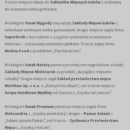
Trzecie miejsce należy do
Zakładów Mięsnych Łuków
z wołowiną
do szarpania wolno gotowaną.
W kategorii
Smak Wygody
zwyciężyły
Zakłady Mięsne Łuków
z
żeberkami wołowymi wolno gotowanymi. Drugie miejsce zajęła firma
SuperDrob
z kurczakiem z szyją bez podrobów w marynacie
imbirowo – cytrynowej nadzianym jabłkami. Trzecie zajęła firma
Michna Food
z produktem „Paszteciki mix”.
W kategorii
Smak Natury
pierwszym miejscem nagrodzone zostały
Zakłady Mięsne Mielczarek
za produkt „Na pajdę z mięsem i
cebulką”. Drugie miejsce zajął
Zakład przetwórstwa mięsa
Matthias Sp. z o.o.
z „Dobrym boczkiem”, zaś trzecie miejsce -
Grupa Handlowa Wędliny
od Zawsze z „Szynka od zawsze”.
W kategorii
Smak Premium
pierwsze miejsce zajęła firma
Aleksandria
z „Szynką wiedeńską”, drugie –
Pamas Salami
z
„Salami spinata Pamas”, zaś trzecie –
Zychowicz Przetwórstwo
Mięsa
z „Szynką z beczki”.