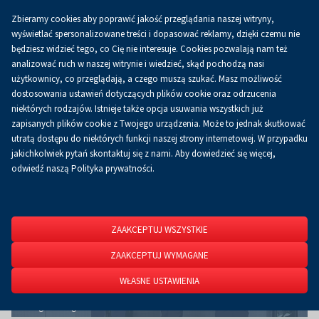
Zbieramy cookies aby poprawić jakość przeglądania naszej witryny,
Koszyk
0.00 zł
PL
wyświetlać spersonalizowane treści i dopasować reklamy, dzięki czemu nie
będziesz widzieć tego, co Cię nie interesuje. Cookies pozwalają nam też
analizować ruch w naszej witrynie i wiedzieć, skąd pochodzą nasi
użytkownicy, co przeglądają, a czego muszą szukać. Masz możliwość
Strona główna
O firmie
Aktualności
Aktualności
dostosowania ustawień dotyczących plików cookie oraz odrzucenia
niektórych rodzajów. Istnieje także opcja usuwania wszystkich już
zapisanych plików cookie z Twojego urządzenia. Może to jednak skutkować
utratą dostępu do niektórych funkcji naszej strony internetowej. W przypadku
jakichkolwiek pytań skontaktuj się z nami. Aby dowiedzieć się więcej,
odwiedź naszą Polityka prywatności.
ZAAKCEPTUJ WSZYSTKIE
ZAAKCEPTUJ WYMAGANE
WŁASNE USTAWIENIA
Laureatów konkursu Smak Jakości poznaliśmy podczas gali w sali
Omega w Targach Kielce.