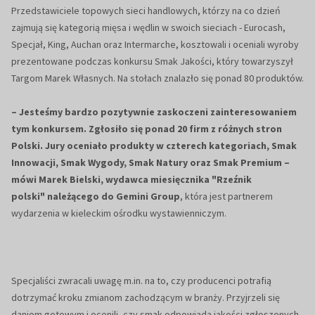
Przedstawiciele topowych sieci handlowych, którzy na co dzień
zajmują się kategorią mięsa i wędlin w swoich sieciach - Eurocash,
Specjał, King, Auchan oraz Intermarche, kosztowali i oceniali wyroby
prezentowane podczas konkursu Smak Jakości, który towarzyszył
Targom Marek Własnych. Na stołach znalazło się ponad 80 produktów.
– Jesteśmy bardzo pozytywnie zaskoczeni zainteresowaniem
tym konkursem. Zgłosiło się ponad 20 firm z różnych stron
Polski. Jury oceniało produkty w czterech kategoriach, Smak
Innowacji, Smak Wygody, Smak Natury oraz Smak Premium –
mówi Marek Bielski, wydawca miesięcznika "Rzeźnik
polski"
należącego do Gemini Group
, która jest partnerem
wydarzenia w kieleckim ośrodku wystawienniczym.
Specjaliści zwracali uwagę m.in. na to, czy producenci potrafią
dotrzymać kroku zmianom zachodzącym w branży. Przyjrzeli się
daniom gotowym i ocenili, czy smak odpowiada jakości zgłoszonych