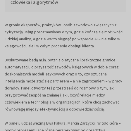
człowieka i algorytmów.
W gronie ekspertów, praktyków i osób zawodowo związanych z
cyfryzacją usług porozmawiamy o tym, gdzie kończą się możliwości
ludzkiej analizy, a gdzie warto sięgnąć po wsparcie AI – nie tylko w
księgowości, ale i w całym procesie obsługi klienta.
Dyskutowane będą m.in. pytania o etyczne i praktyczne granice
automatyzacji, o przyszłość zawodów księgowych w dobie coraz
doskonalszych modeli językowych oraz o to, czy sztuczna
inteligencja może stać się partnerem – a nie zagrożeniem – w pracy
doradcy. Panel otworzy też przestrzeń do rozmowy o tym, jak
przygotować zespół na zmianę i jak ułożyć relacje między
człowiekiem a technologią w organizacjach, które chcą zachować
równowagę między efektywnością a odpowiedzialnością.
W panelu udział wezmą Ewa Pakuła, Marcin Zarzycki i Witold Góra –
osoby reprezentujące różne perspektywy: od doradztwa