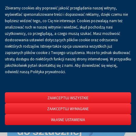
Zbieramy cookies aby poprawić jakość przeglądania naszej witryny,
Koszyk
0.00 zł
PL
wyświetlać spersonalizowane treści i dopasować reklamy, dzięki czemu nie
będziesz widzieć tego, co Cię nie interesuje. Cookies pozwalają nam też
analizować ruch w naszej witrynie i wiedzieć, skąd pochodzą nasi
użytkownicy, co przeglądają, a czego muszą szukać. Masz możliwość
Strona główna
O firmie
Aktualności
Aktualności
dostosowania ustawień dotyczących plików cookie oraz odrzucenia
niektórych rodzajów. Istnieje także opcja usuwania wszystkich już
zapisanych plików cookie z Twojego urządzenia. Może to jednak skutkować
utratą dostępu do niektórych funkcji naszej strony internetowej. W przypadku
jakichkolwiek pytań skontaktuj się z nami. Aby dowiedzieć się więcej,
odwiedź naszą Polityka prywatności.
ZAAKCEPTUJ WSZYSTKIE
ZAAKCEPTUJ WYMAGANE
WŁASNE USTAWIENIA