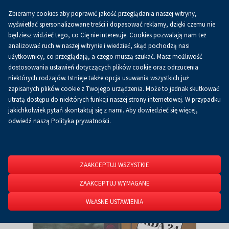
Zbieramy cookies aby poprawić jakość przeglądania naszej witryny,
Koszyk
0.00 zł
PL
wyświetlać spersonalizowane treści i dopasować reklamy, dzięki czemu nie
będziesz widzieć tego, co Cię nie interesuje. Cookies pozwalają nam też
analizować ruch w naszej witrynie i wiedzieć, skąd pochodzą nasi
użytkownicy, co przeglądają, a czego muszą szukać. Masz możliwość
Strona główna
O firmie
Aktualności
Aktualności
dostosowania ustawień dotyczących plików cookie oraz odrzucenia
niektórych rodzajów. Istnieje także opcja usuwania wszystkich już
zapisanych plików cookie z Twojego urządzenia. Może to jednak skutkować
utratą dostępu do niektórych funkcji naszej strony internetowej. W przypadku
jakichkolwiek pytań skontaktuj się z nami. Aby dowiedzieć się więcej,
odwiedź naszą Polityka prywatności.
ZAAKCEPTUJ WSZYSTKIE
ZAAKCEPTUJ WYMAGANE
WŁASNE USTAWIENIA