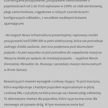
szeroka gama posypywarek, posypywarki samochodowe o
pojemnościach od 2 do 9 m3 wykonane w 100% ze stali nierdzewnej,
pługi samochodowe, ciągnikowe o różnych szerokościach i
konfiguracjach odkładnic, z wszelkimi możliwymi listwami
zgarniającymi.
- Na targach Nowa Infrastruktura prezentujemy najnowszy model
posypywarki IceSTORM 500 w pełni elektrycznej, która nie potrzebuje
żadnego źródła zasilania. Jest ona podpinana pod akumulator
pojazdu i to jest wszystko co jest potrzebne do napędzenia maszyny.
Maszyna działa po wpięciu do instalacji pojazdu. – wyjaśnia Marcin
Domżalski, Menadżer ds. Rozwoju i sprzedaży maszyn komunalnych
w firmie Samasz
Nowością jest również wysięgnik czołowy myjący. To jest maszyna,
która współpracuje z każdym pojazdem wyposażonym w płytę
czołową DIN, czyli płytę na którą mocuje się również pług odśnieżny.
To alternatywa również dla pojazdów, które są przeznaczone dla
zimowego utrzymania dróg. W tym momencie może być