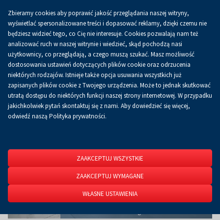
Zbieramy cookies aby poprawić jakość przeglądania naszej witryny,
Koszyk
0.00 zł
PL
wyświetlać spersonalizowane treści i dopasować reklamy, dzięki czemu nie
będziesz widzieć tego, co Cię nie interesuje. Cookies pozwalają nam też
analizować ruch w naszej witrynie i wiedzieć, skąd pochodzą nasi
użytkownicy, co przeglądają, a czego muszą szukać. Masz możliwość
Strona główna
O firmie
Aktualności
Aktualności
dostosowania ustawień dotyczących plików cookie oraz odrzucenia
niektórych rodzajów. Istnieje także opcja usuwania wszystkich już
zapisanych plików cookie z Twojego urządzenia. Może to jednak skutkować
utratą dostępu do niektórych funkcji naszej strony internetowej. W przypadku
jakichkolwiek pytań skontaktuj się z nami. Aby dowiedzieć się więcej,
odwiedź naszą Polityka prywatności.
ZAAKCEPTUJ WSZYSTKIE
ZAAKCEPTUJ WYMAGANE
WŁASNE USTAWIENIA
Nowości od Samasz na targach Nowa Infrastruktura.