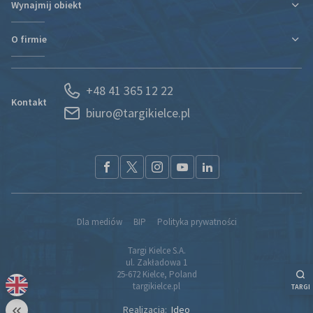
Wynajmij obiekt
Plan targów i hal
Plan targów i hal
Rezerwacja Hotelu
Podróż i zakwaterowanie
O firmie
Nowa hala
Kontakt
Regulaminy i oświadczenia
Kontakt
Działy organizacyjne
Portal Wystawcy
+48 41 365 12 22
Kariera
Spedycja
Kontakt
biuro@targikielce.pl
Historia
Usługi
Aktualności
CSR
Nagrody i wyróżnienia
Materiały do pobrania
Przetargi
Partnerzy
Dla mediów
BIP
Polityka prywatności
Kontakt
Targi Kielce S.A.
Komunikacja z Akcjonariuszami
ul. Zakładowa 1
Izba Gospodarcza „Grono Targowe Kielce”
25-672 Kielce, Poland
targikielce.pl
TARGI
Klaster Metrologiczny
Polityka jakości
Realizacja:
Ideo