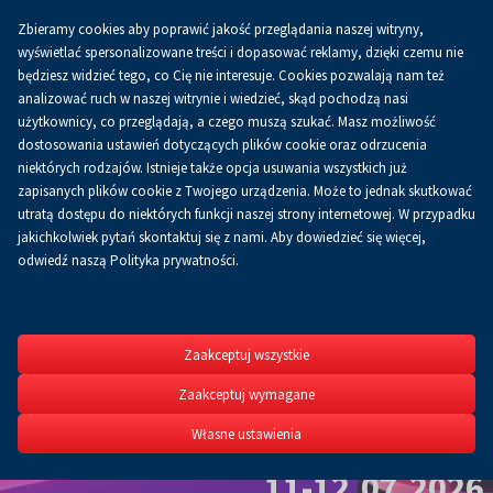
Zbieramy cookies aby poprawić jakość przeglądania naszej witryny,
Koszyk
0.00 zł
PL
wyświetlać spersonalizowane treści i dopasować reklamy, dzięki czemu nie
będziesz widzieć tego, co Cię nie interesuje. Cookies pozwalają nam też
analizować ruch w naszej witrynie i wiedzieć, skąd pochodzą nasi
użytkownicy, co przeglądają, a czego muszą szukać. Masz możliwość
dostosowania ustawień dotyczących plików cookie oraz odrzucenia
niektórych rodzajów. Istnieje także opcja usuwania wszystkich już
zapisanych plików cookie z Twojego urządzenia. Może to jednak skutkować
utratą dostępu do niektórych funkcji naszej strony internetowej. W przypadku
jakichkolwiek pytań skontaktuj się z nami. Aby dowiedzieć się więcej,
odwiedź naszą Polityka prywatności.
Roting
IT Fest
Zaakceptuj wszystkie
Zaakceptuj wymagane
Własne ustawienia
XIII Rotinger Dub it F
11-12.07.2026