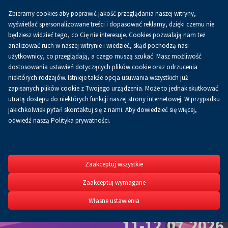
Zbieramy cookies aby poprawić jakość przeglądania naszej witryny,
Koszyk
0.00 zł
PL
wyświetlać spersonalizowane treści i dopasować reklamy, dzięki czemu nie
będziesz widzieć tego, co Cię nie interesuje. Cookies pozwalają nam też
analizować ruch w naszej witrynie i wiedzieć, skąd pochodzą nasi
użytkownicy, co przeglądają, a czego muszą szukać. Masz możliwość
dostosowania ustawień dotyczących plików cookie oraz odrzucenia
niektórych rodzajów. Istnieje także opcja usuwania wszystkich już
zapisanych plików cookie z Twojego urządzenia. Może to jednak skutkować
utratą dostępu do niektórych funkcji naszej strony internetowej. W przypadku
jakichkolwiek pytań skontaktuj się z nami. Aby dowiedzieć się więcej,
odwiedź naszą Polityka prywatności.
Roting
IT Fest
Zaakceptuj wszystkie
Zaakceptuj wymagane
Własne ustawienia
XIII Rotinger Dub it F
11-12.07.2026