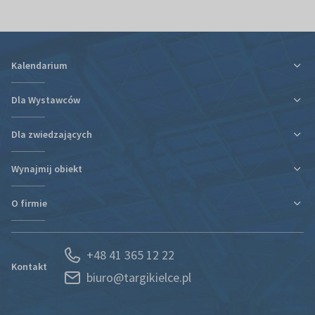
Kalendarium
Dla Wystawców
Dla zwiedzających
Ulga podatkowa za udział w targach
Informacje organizacyjne
Wynajmij obiekt
Plan targów i hal
Plan targów i hal
Rezerwacja Hotelu
Podróż i zakwaterowanie
O firmie
Nowa hala
Kontakt
Regulaminy i oświadczenia
Kontakt
Działy organizacyjne
Portal Wystawcy
+48 41 365 12 22
Kariera
Spedycja
Kontakt
biuro@targikielce.pl
Historia
Usługi
Aktualności
CSR