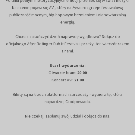
Po dniu pełnym motoryzacyjnych emocji przenieś się w świat muzyki.
Na scenie pojawi się AVI, który na żywo rozgrzeje festiwalową
publiczność mocnym, hip-hopowym brzmieniem i niepowtarzalną
energią.
Chcesz zakończyć dzień naprawdę wyjątkowo? Dołącz do
oficjalnego After Rotinger Dub It Festival i przeżyj ten wieczór razem
z nami.
Start wydarzenia:
Otwarcie bram:
20:00
Koncert AVI:
21:00
Bilety są na trzech platformach sprzedaży - wybierz tę, która
najbardziej Ci odpowiada.
Nie czekaj, zaplanuj swój udział i dołącz do nas.