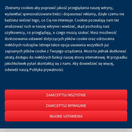
Zbieramy cookies aby poprawić jakość przeglądania naszej witryny,
Koszyk
0.00 zł
PL
wyświetlać spersonalizowane treści i dopasować reklamy, dzięki czemu nie
będziesz widzieć tego, co Cię nie interesuje. Cookies pozwalają nam też
analizować ruch w naszej witrynie i wiedzieć, skąd pochodzą nasi
użytkownicy, co przeglądają, a czego muszą szukać. Masz możliwość
Strona główna
BIP
Organy i osoby sprawujące funkcje
Organy i osoby sprawujące funkcje
dostosowania ustawień dotyczących plików cookie oraz odrzucenia
niektórych rodzajów. Istnieje także opcja usuwania wszystkich już
zapisanych plików cookie z Twojego urządzenia. Może to jednak skutkować
REDAKCJA
utratą dostępu do niektórych funkcji naszej strony internetowej. W przypadku
jakichkolwiek pytań skontaktuj się z nami. Aby dowiedzieć się więcej,
odwiedź naszą Polityka prywatności.
INSTRUKCJA KORZYSTANIA Z BIP
STATUS PRAWNY
ZAAKCEPTUJ WSZYSTKIE
ZAAKCEPTUJ WYMAGANE
PRZEDMIOT DZIAŁALNOŚCI
WŁASNE USTAWIENIA
STRUKTURA ORGANIZACYJNA