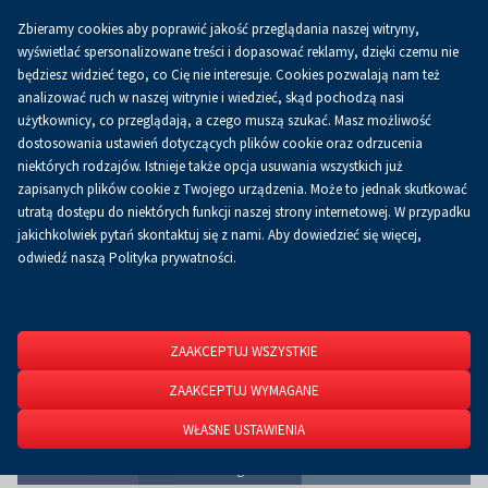
Zbieramy cookies aby poprawić jakość przeglądania naszej witryny,
Koszyk
0.00 zł
PL
wyświetlać spersonalizowane treści i dopasować reklamy, dzięki czemu nie
będziesz widzieć tego, co Cię nie interesuje. Cookies pozwalają nam też
analizować ruch w naszej witrynie i wiedzieć, skąd pochodzą nasi
użytkownicy, co przeglądają, a czego muszą szukać. Masz możliwość
Strona główna
O firmie
Aktualności
Aktualności
dostosowania ustawień dotyczących plików cookie oraz odrzucenia
niektórych rodzajów. Istnieje także opcja usuwania wszystkich już
zapisanych plików cookie z Twojego urządzenia. Może to jednak skutkować
utratą dostępu do niektórych funkcji naszej strony internetowej. W przypadku
jakichkolwiek pytań skontaktuj się z nami. Aby dowiedzieć się więcej,
odwiedź naszą Polityka prywatności.
ZAAKCEPTUJ WSZYSTKIE
ZAAKCEPTUJ WYMAGANE
WŁASNE USTAWIENIA
VIZULO na Targach Autostrada Nowa Infrastruktura.