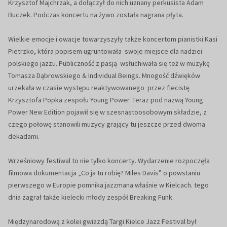
Krzysztof Majchrzak, a dołączył do nich uznany perkusista Adam
Buczek. Podczas koncertu na żywo została nagrana płyta.
Wielkie emocje i owacje towarzyszyły także koncertom pianistki Kasi
Pietrzko, która popisem ugruntowała swoje miejsce dla nadziei
polskiego jazzu. Publiczność z pasją wsłuchiwała się też w muzykę
Tomasza Dąbrowskiego & Individual Beings. Mnogość dźwięków
urzekała w czasie występu reaktywowanego przez flecistę
Krzysztofa Popka zespołu Young Power. Teraz pod nazwą Young
Power New Edition pojawił się w szesnastoosobowym składzie, z
czego połowę stanowili muzycy grający tu jeszcze przed dwoma
dekadami.
Wrześniowy festiwal to nie tylko koncerty. Wydarzenie rozpoczęła
filmowa dokumentacja „Co ja tu robię? Miles Davis” o powstaniu
pierwszego w Europie pomnika jazzmana właśnie w Kielcach. tego
dnia zagrał także kielecki młody zespół Breaking Funk.
Międzynarodową z kolei gwiazdą Targi Kielce Jazz Festival był