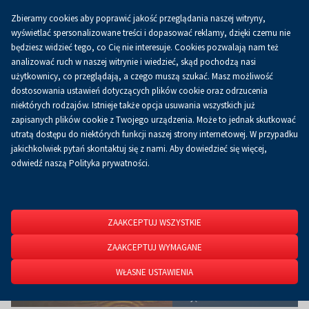
Zbieramy cookies aby poprawić jakość przeglądania naszej witryny,
Koszyk
0.00 zł
PL
wyświetlać spersonalizowane treści i dopasować reklamy, dzięki czemu nie
będziesz widzieć tego, co Cię nie interesuje. Cookies pozwalają nam też
analizować ruch w naszej witrynie i wiedzieć, skąd pochodzą nasi
użytkownicy, co przeglądają, a czego muszą szukać. Masz możliwość
Strona główna
O firmie
Aktualności
Aktualności
dostosowania ustawień dotyczących plików cookie oraz odrzucenia
niektórych rodzajów. Istnieje także opcja usuwania wszystkich już
zapisanych plików cookie z Twojego urządzenia. Może to jednak skutkować
utratą dostępu do niektórych funkcji naszej strony internetowej. W przypadku
jakichkolwiek pytań skontaktuj się z nami. Aby dowiedzieć się więcej,
odwiedź naszą Polityka prywatności.
ZAAKCEPTUJ WSZYSTKIE
ZAAKCEPTUJ WYMAGANE
WŁASNE USTAWIENIA
Zdjęcie: Mateusz Wolski l KCK