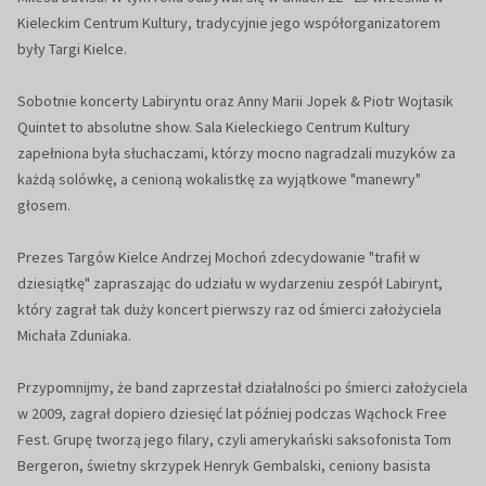
Kieleckim Centrum Kultury, tradycyjnie jego współorganizatorem
były Targi Kielce.
Sobotnie koncerty Labiryntu oraz Anny Marii Jopek & Piotr Wojtasik
Quintet to absolutne show. Sala Kieleckiego Centrum Kultury
zapełniona była słuchaczami, którzy mocno nagradzali muzyków za
każdą solówkę, a cenioną wokalistkę za wyjątkowe "manewry"
głosem.
Prezes Targów Kielce Andrzej Mochoń zdecydowanie "trafił w
dziesiątkę" zapraszając do udziału w wydarzeniu zespół Labirynt,
który zagrał tak duży koncert pierwszy raz od śmierci założyciela
Michała Zduniaka.
Przypomnijmy, że band zaprzestał działalności po śmierci założyciela
w 2009, zagrał dopiero dziesięć lat później podczas Wąchock Free
Fest. Grupę tworzą jego filary, czyli amerykański saksofonista Tom
Bergeron, świetny skrzypek Henryk Gembalski, ceniony basista