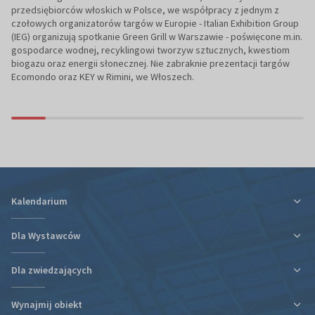
przedsiębiorców włoskich w Polsce, we współpracy z jednym z
czołowych organizatorów targów w Europie - Italian Exhibition Group
(IEG) organizują spotkanie Green Grill w Warszawie - poświęcone m.in.
gospodarce wodnej, recyklingowi tworzyw sztucznych, kwestiom
biogazu oraz energii słonecznej. Nie zabraknie prezentacji targów
Ecomondo oraz KEY w Rimini, we Włoszech.
Kalendarium
Dla Wystawców
Dla zwiedzających
Ulga podatkowa za udział w targach
Informacje organizacyjne
Wynajmij obiekt
Plan targów i hal
Plan targów i hal