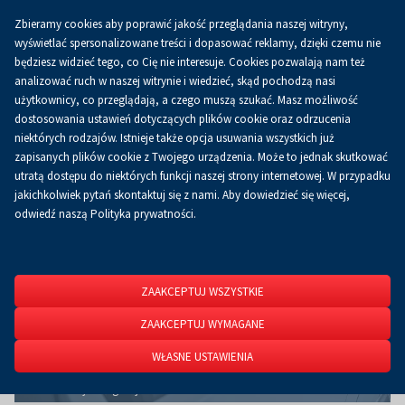
Zbieramy cookies aby poprawić jakość przeglądania naszej witryny,
Koszyk
0.00 zł
PL
wyświetlać spersonalizowane treści i dopasować reklamy, dzięki czemu nie
będziesz widzieć tego, co Cię nie interesuje. Cookies pozwalają nam też
analizować ruch w naszej witrynie i wiedzieć, skąd pochodzą nasi
użytkownicy, co przeglądają, a czego muszą szukać. Masz możliwość
Strona główna
O firmie
Aktualności
Aktualności
dostosowania ustawień dotyczących plików cookie oraz odrzucenia
niektórych rodzajów. Istnieje także opcja usuwania wszystkich już
zapisanych plików cookie z Twojego urządzenia. Może to jednak skutkować
utratą dostępu do niektórych funkcji naszej strony internetowej. W przypadku
jakichkolwiek pytań skontaktuj się z nami. Aby dowiedzieć się więcej,
odwiedź naszą Polityka prywatności.
ZAAKCEPTUJ WSZYSTKIE
ZAAKCEPTUJ WYMAGANE
WŁASNE USTAWIENIA
Sorter Max-AI® AQC-Flex z inteligentnym systemem sortowania opartym
na sztucznej inteligencji