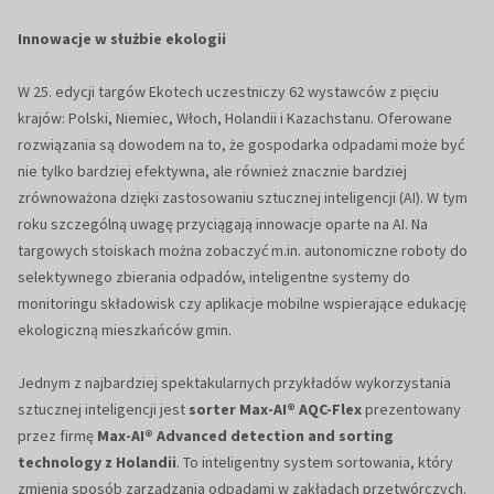
Innowacje w służbie ekologii
W 25. edycji targów Ekotech uczestniczy 62 wystawców z pięciu
krajów: Polski, Niemiec, Włoch, Holandii i Kazachstanu. Oferowane
rozwiązania są dowodem na to, że gospodarka odpadami może być
nie tylko bardziej efektywna, ale również znacznie bardziej
zrównoważona dzięki zastosowaniu sztucznej inteligencji (AI). W tym
roku szczególną uwagę przyciągają innowacje oparte na AI. Na
targowych stoiskach można zobaczyć m.in. autonomiczne roboty do
selektywnego zbierania odpadów, inteligentne systemy do
monitoringu składowisk czy aplikacje mobilne wspierające edukację
ekologiczną mieszkańców gmin.
Jednym z najbardziej spektakularnych przykładów wykorzystania
sztucznej inteligencji jest
sorter Max-AI® AQC-Flex
prezentowany
przez firmę
Max-AI® Advanced detection and sorting
technology z Holandii
. To inteligentny system sortowania, który
zmienia sposób zarządzania odpadami w zakładach przetwórczych.