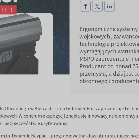
Ergonomiczne systemy 
wojskowych, zaawansowa
technologie projektowa
wymagających warunkac
MSPO zaprezentuje niem
Producent od ponad 75 
przemysłu, a dziś jest
obronnego i producentó
u Obronnego w Kielcach firma Gebrüder Frei zaprezentuje tech
owych. W centrum ekspozycji znajdą się innowacyjne elementy st
e i bezpieczeństwie użytkowania.
m.in. Dynamic Keypad – programowalna klawiatura sterująca pozw