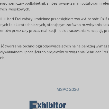
ergonomiczny podłokietnik zintegrowany z manipulatorami i el
nych i wojskowych.
Willi i Karl Frei założyli rodzinne przedsiębiorstwo w Albstadt. D
ych i elektrotechnicznych, oferującym zarówno rozwiązania kata
ntów przez cały proces realizacji – od opracowania koncepcji, prz
ość tworzenia technologii odpowiadających na najbardziej wymaga
ywidualnemu podejściu do projektów rozwiązania Gebrüder Frei 
cią.