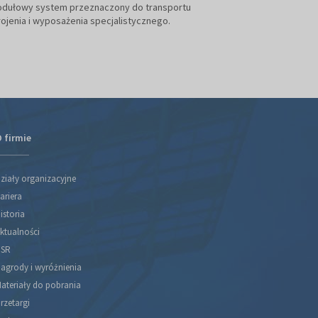
odułowy system przeznaczony do transportu
technologie zape
ojenia i wyposażenia specjalistycznego.
nawet w środowisk
elektronicznych.
 firmie
ziały organizacyjne
ariera
istoria
ktualności
SR
agrody i wyróżnienia
ateriały do pobrania
rzetargi