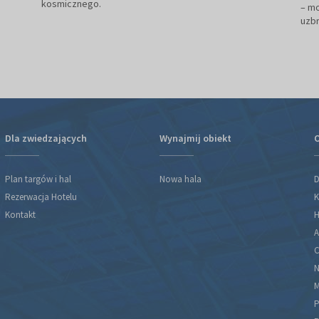
kosmicznego.
– m
uzbr
Dla zwiedzających
Wynajmij obiekt
O
Plan targów i hal
Nowa hala
D
Rezerwacja Hotelu
K
Kontakt
H
A
C
N
M
P