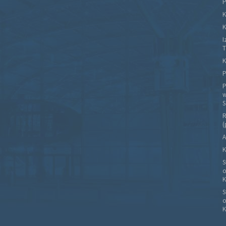
P
K
K
I
T
K
P
P
w
S
R
(
A
K
S
o
K
S
o
K