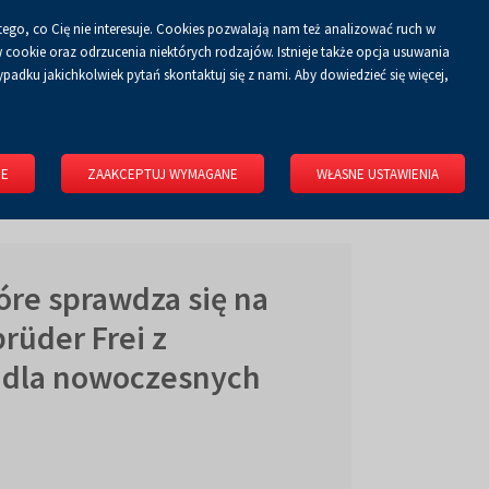
tego, co Cię nie interesuje. Cookies pozwalają nam też analizować ruch w
Koszyk
tyka prywatności
ZALOGUJ SIĘ
PL
0.00 zł
cookie oraz odrzucenia niektórych rodzajów. Istnieje także opcja usuwania
padku jakichkolwiek pytań skontaktuj się z nami. Aby dowiedzieć się więcej,
KONGRESOWE
WYNAJMIJ OBIEKT
O FIRMIE
KONTAKT
IE
ZAAKCEPTUJ WYMAGANE
WŁASNE USTAWIENIA
óre sprawdza się na
rüder Frei z
 dla nowoczesnych