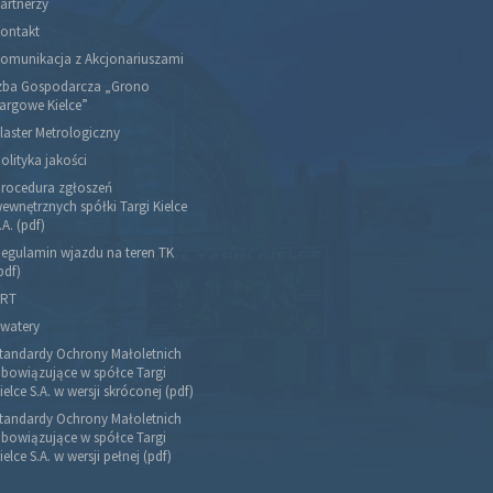
artnerzy
ontakt
omunikacja z Akcjonariuszami
zba Gospodarcza „Grono
argowe Kielce”
laster Metrologiczny
olityka jakości
rocedura zgłoszeń
ewnętrznych spółki Targi Kielce
.A. (pdf)
egulamin wjazdu na teren TK
pdf)
RT
watery
tandardy Ochrony Małoletnich
bowiązujące w spółce Targi
ielce S.A. w wersji skróconej (pdf)
tandardy Ochrony Małoletnich
bowiązujące w spółce Targi
ielce S.A. w wersji pełnej (pdf)