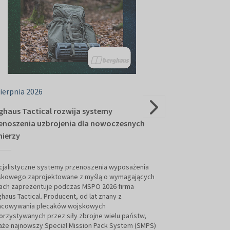
sierpnia 2026
06 sierpnia 2026
ghaus Tactical rozwija systemy
Łączność odpo
enoszenia uzbrojenia dla nowoczesnych
rozwija komuni
nierzy
działań
cjalistyczne systemy przenoszenia wyposażenia
Nowoczesne syst
skowego zaprojektowane z myślą o wymagających
platformy i dział
jach zaprezentuje podczas MSPO 2026 firma
lądzie, morzu i w
haus Tactical. Producent, od lat znany z
wymiany danych. T
acowywania plecaków wojskowych
Commtact, która o
rzystywanych przez siły zbrojne wielu państw,
bezprzewodowe sy
że najnowszy Special Mission Pack System (SMPS)
obronnego. Podcz