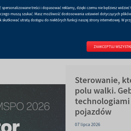
 spersonalizowane treści i dopasować reklamy, dzięki czemu nie będziesz widzieć 
Czcionka
Czcionka
Czcionka
A
A+
A++
A
Dla mediów
BIP
Poli
Włącz
RSS
Włącz
 a czego muszą szukać. Masz możliwość dostosowania ustawień dotyczących plików 
domyślna
powiększona
największa
skutkować utratą dostępu do niektórych funkcji naszej strony internetowej. W przy
wersję
tryb
do
kontrastowy
RIUM
DLA WYSTAWCÓW
DLA ZWIEDZAJĄCYCH
CENTRUM 
druku
ZAAKCEPTUJ WSZYSTK
Sterowanie, kt
polu walki. Geb
technologiami
pojazdów
07 lipca 2026