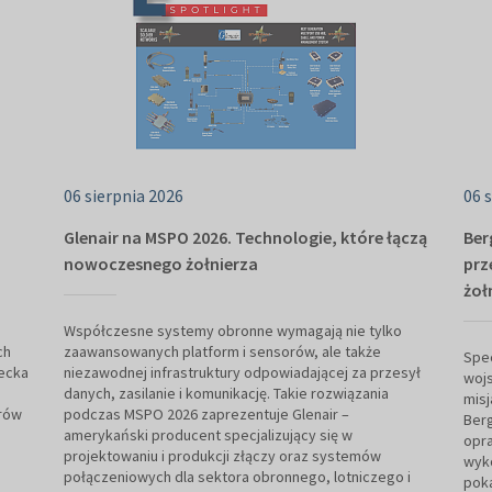
06 sierpnia 2026
06 
Glenair na MSPO 2026. Technologie, które łączą
Ber
nowoczesnego żołnierza
prz
żoł
Współczesne systemy obronne wymagają nie tylko
ch
zaawansowanych platform i sensorów, ale także
Spe
ecka
niezawodnej infrastruktury odpowiadającej za przesył
woj
danych, zasilanie i komunikację. Takie rozwiązania
mis
orów
podczas MSPO 2026 zaprezentuje Glenair –
Berg
amerykański producent specjalizujący się w
opr
projektowaniu i produkcji złączy oraz systemów
wyko
połączeniowych dla sektora obronnego, lotniczego i
poka