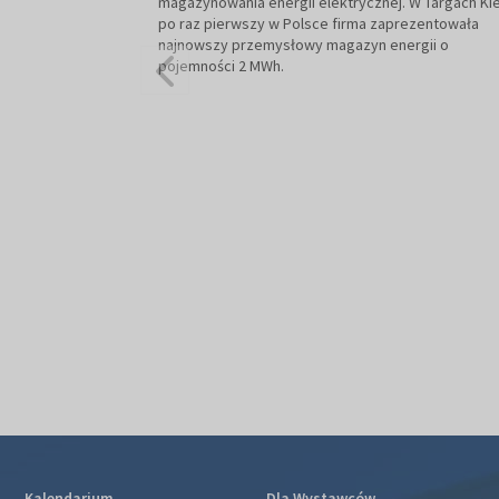
magazynowania energii elektrycznej. W Targach Kie
po raz pierwszy w Polsce firma zaprezentowała
najnowszy przemysłowy magazyn energii o
pojemności 2 MWh.
Kalendarium
Dla Wystawców