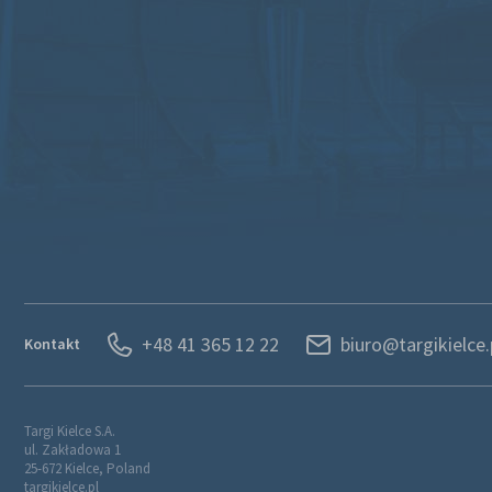
+48 41 365 12 22
biuro@targikielce.
Kontakt
Targi Kielce S.A.
ul. Zakładowa 1
25-672 Kielce, Poland
targikielce.pl