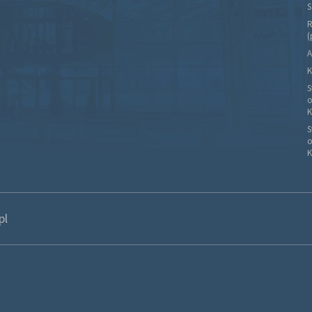
S
R
(
A
K
S
o
K
S
o
K
pl