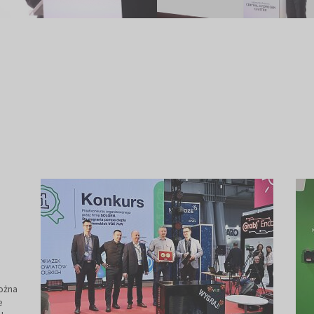
ożna
e