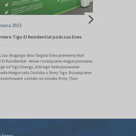
marca 2023
09 marca 2023
miera Tigo EI Residential podczas Enex
Premiery drugi
zas drugiego dnia Targów Enex premierę miał
Viessmann, Mitsubi
 EI Residential - Nowe rozwiązanie magazynowania
Hypontech – to w
gii od Tigo Energy, którego funkcjonowanie
rozwiązania zapr
iła Małgorzata Osińska z firmy Tigo. Rozwiązanie
targów Enex na ar
ezentowane zostało na stoisku firmy 7Sun.
 firmie