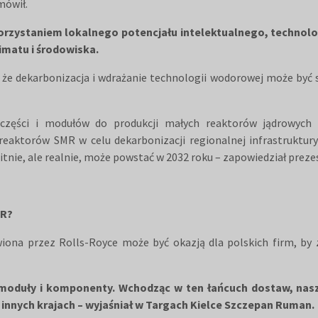
mówił.
orzystaniem lokalnego potencjału intelektualnego, technolo
limatu i środowiska.
, że dekarbonizacja i wdrażanie technologii wodorowej może być
części i modułów do produkcji małych reaktorów jądrowych 
reaktorów SMR w celu dekarbonizacji regionalnej infrastruktury
tnie, ale realnie, może powstać w 2032 roku – zapowiedział prez
MR?
wiona przez Rolls-Royce może być okazją dla polskich firm, by
, moduły i komponenty. Wchodząc w ten łańcuch dostaw, nas
 innych krajach – wyjaśniał w Targach Kielce Szczepan Ruman.