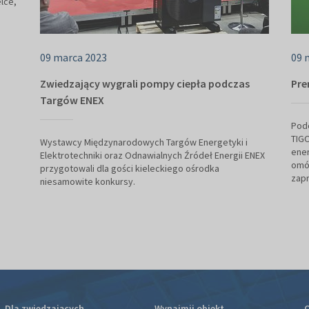
lce,
09 marca 2023
09 
Zwiedzający wygrali pompy ciepła podczas
Pre
Targów ENEX
Podc
TIGO
Wystawcy Międzynarodowych Targów Energetyki i
ener
Elektrotechniki oraz Odnawialnych Źródeł Energii ENEX
omów
przygotowali dla gości kieleckiego ośrodka
zapr
niesamowite konkursy.
Dla zwiedzających
Wynajmij obiekt
O