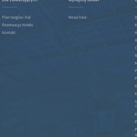
Plan targów i hal
Nowa hala
D
Rezerwacja Hotelu
K
Kontakt
H
A
C
N
M
P
P
K
K
I
T
K
P
P
w