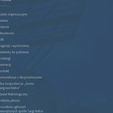
ziały organizacyjne
ariera
istoria
ktualności
SR
agrody i wyróżnienia
ateriały do pobrania
rzetargi
artnerzy
ontakt
omunikacja z Akcjonariuszami
zba Gospodarcza „Grono
argowe Kielce”
laster Metrologiczny
olityka jakości
rocedura zgłoszeń
ewnętrznych spółki Targi Kielce