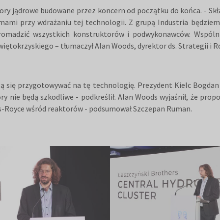
ory jądrowe budowane przez koncern od początku do końca. - Sk
rmami przy wdrażaniu tej technologii. Z grupą Industria będzie
gromadzić wszystkich konstruktorów i podwykonawców. Wspólni
więtokrzyskiego – tłumaczył Alan Woods, dyrektor ds. Strategii i 
gą się przygotowywać na tę technologię. Prezydent Kielc Bogdan
 nie będą szkodliwe - podkreślił. Alan Woods wyjaśnił, że propo
ls-Royce wśród reaktorów - podsumował Szczepan Ruman.