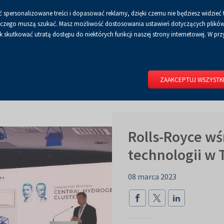
 spersonalizowane treści i dopasować reklamy, dzięki czemu nie będziesz widzieć 
Czcionka
Czcionka
Czcionka
A
A+
A++
A
Dla mediów
BIP
Poli
Włącz
RSS
Włącz
 a czego muszą szukać. Masz możliwość dostosowania ustawień dotyczących plików 
domyślna
powiększona
największa
skutkować utratą dostępu do niektórych funkcji naszej strony internetowej. W przy
wersję
tryb
do
kontrastowy
RIUM
DLA WYSTAWCÓW
DLA ZWIEDZAJĄCYCH
CENTRUM 
druku
ZAAKCEPTUJ WSZYSTK
Rolls-Royce wś
technologii w 
08 marca 2023