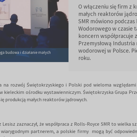
O włączeniu się firm z 
małych reaktorów jądr
SMR mówiono podczas k
Wodorowego w czasie ta
koncern współpracuje 
Przemysłową Industria 
wodorowej w Polsce. Pi
ega budowa i działanie małych
roku.
a na rozwój Świętokrzyskiego i Polski pod wieloma względami
w kieleckim ośrodku wystawienniczym. Świętokrzyska Grupa Prze
ię produkcją małych reaktorów jądrowych.
Lesisz zaznaczył, że współpraca z Rolls-Royce SMR to wielka sz
śmy wiarygodnym partnerem, a polskie firmy mogą być odpowiedn