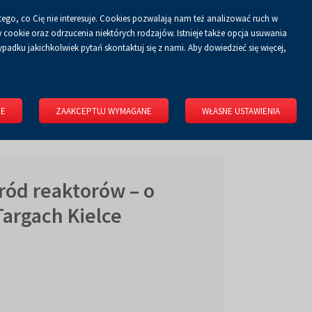
tego, co Cię nie interesuje. Cookies pozwalają nam też analizować ruch w
Koszyk
tyka prywatności
ZALOGUJ SIĘ
PL
0.00 zł
cookie oraz odrzucenia niektórych rodzajów. Istnieje także opcja usuwania
padku jakichkolwiek pytań skontaktuj się z nami. Aby dowiedzieć się więcej,
KONGRESOWE
WYNAJMIJ OBIEKT
O FIRMIE
KONTAKT
IE
ZAAKCEPTUJ WYMAGANE
WŁASNE USTAWIENIA
ród reaktorów – o
Targach Kielce