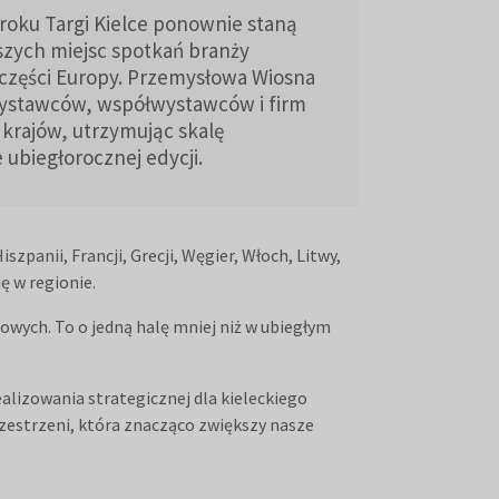
roku Targi Kielce ponownie staną
szych miejsc spotkań branży
części Europy. Przemysłowa Wiosna
ystawców, współwystawców i firm
krajów, utrzymując skalę
ubiegłorocznej edycji.
szpanii, Francji, Grecji, Węgier, Włoch, Litwy,
ę w regionie.
owych. To o jedną halę mniej niż w ubiegłym
alizowania strategicznej dla kieleckiego
rzestrzeni, która znacząco zwiększy nasze