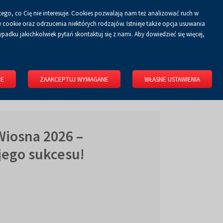
tego, co Cię nie interesuje. Cookies pozwalają nam też analizować ruch w
Koszyk
tyka prywatności
ZALOGUJ SIĘ
PL
0.00 zł
cookie oraz odrzucenia niektórych rodzajów. Istnieje także opcja usuwania
padku jakichkolwiek pytań skontaktuj się z nami. Aby dowiedzieć się więcej,
KONGRESOWE
WYNAJMIJ OBIEKT
O FIRMIE
KONTAKT
IE
ZAAKCEPTUJ WYMAGANE
WŁASNE USTAWIENIA
iosna 2026 –
jego sukcesu!