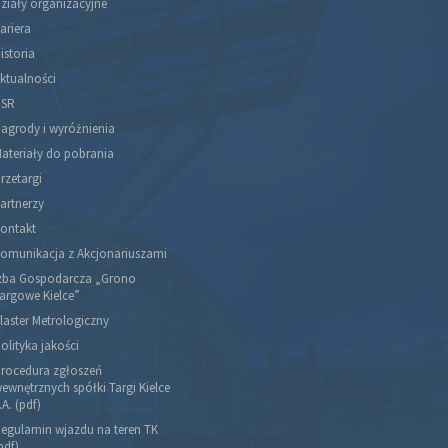
ziały organizacyjne
ariera
istoria
ktualności
SR
agrody i wyróżnienia
ateriały do pobrania
rzetargi
artnerzy
ontakt
omunikacja z Akcjonariuszami
zba Gospodarcza „Grono
argowe Kielce”
laster Metrologiczny
olityka jakości
rocedura zgłoszeń
ewnętrznych spółki Targi Kielce
.A. (pdf)
egulamin wjazdu na teren TK
pdf)