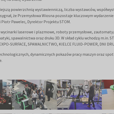
iejszą powierzchnią wystawienniczą, liczba wystawców, współwy
 sygnał, że Przemysłowa Wiosna pozostaje kluczowym wydarzenie
 Piotr Pawelec, Dyrektor Projektu STOM.
, wycinarki laserowe i plazmowe, roboty przemysłowe, zautomaty
matyki, spawalnictwa oraz druku 3D. W skład cyklu wchodzą m.
XPO-SURFACE, SPAWALNICTWO, KIELCE FLUID-POWER, DNI DRUK
technologicznych, dynamicznych pokazów pracy maszyn oraz spot
e.