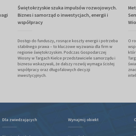
Świętokrzyskie szuka impulsów rozwojowych.
Met
wagi
Biznes i samorząd o inwestycjach, energii i
Sem
współpracy
Wio
Dostęp do funduszy, rosnące koszty energii i potrzeba
O ro
stabilnego prawa – to kluczowe wyzwania dla firm w
wsp
regionie świętokrzyskim. Podczas Gospodarczej
któr
Wiosny w Targach Kielce przedstawiciele samorządu i
Targ
biznesu wskazywali, że dalszy rozwój wymaga ścisłej
świa
współpracy oraz długofalowych decyzji
znac
inwestycyjnych.
inte
Dla zwiedzających
Wynajmij obiekt
O