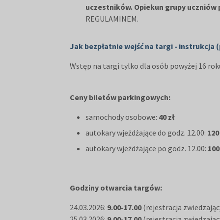
uczestników. Opiekun grupy uczniów
REGULAMINEM.
Jak bezpłatnie wejść na targi - instrukcja 
Wstęp na targi tylko dla osób powyżej 16 roku
Ceny biletów parkingowych:
samochody osobowe:
40 zł
autokary wjeżdżające do godz. 12.00:
120
autokary wjeżdżające po godz. 12.00:
100
Godziny otwarcia targów:
24.03.2026:
9.00-17.00
(rejestracja zwiedzając
25.03.2026:
9.00-17.00
(rejestracja zwiedzając