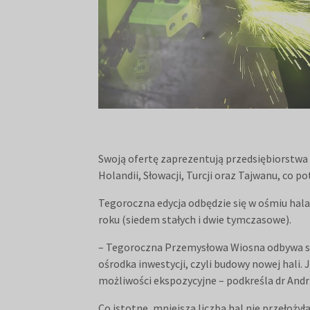
Swoją ofertę zaprezentują przedsiębiorstwa z: 
Holandii, Słowacji, Turcji oraz Tajwanu, co 
Tegoroczna edycja odbędzie się w ośmiu hala
roku (siedem stałych i dwie tymczasowe).
– Tegoroczna Przemysłowa Wiosna odbywa się 
ośrodka inwestycji, czyli budowy nowej hali.
możliwości ekspozycyjne – podkreśla dr And
Co istotne, mniejsza liczba hal nie przełożyła