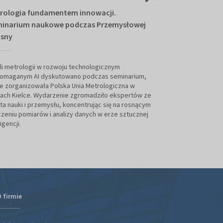
rologia fundamentem innowacji.
Kolejne firmy d
inarium naukowe podczas Przemysłowej
Metrologiczneg
sny
Przemysłowej 
li metrologii w rozwoju technologicznym
Klaster Metrologic
omaganym AI dyskutowano podczas seminarium,
potencjał. 25 mar
e zorganizowała Polska Unia Metrologiczna w
umowy z nowymi c
ach Kielce. Wydarzenie zgromadziło ekspertów ze
pomiędzy światem n
ta nauki i przemysłu, koncentrując się na rosnącym
zeniu pomiarów i analizy danych w erze sztucznej
ligencji.
 firmie