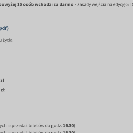
 powyżej 15 osób wchodzi za darmo
- zasady wejścia na edycję 
(pdf)
 życia.
 zł
 zł
ych i sprzedaż biletów do godz.
16.30
)
ych i sprzedaż biletów do godz.
16.30
)