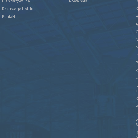
Plan targów i hal
Nowa hala
D
Rezerwacja Hotelu
K
Kontakt
H
A
C
N
M
P
P
K
K
I
T
K
P
P
w
S
R
(