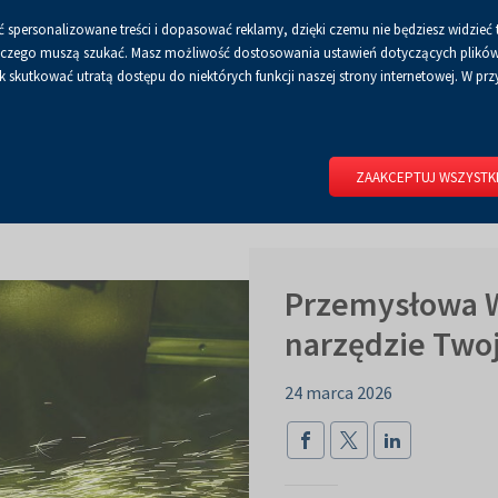
 spersonalizowane treści i dopasować reklamy, dzięki czemu nie będziesz widzieć 
Czcionka
Czcionka
Czcionka
A
A+
A++
A
Dla mediów
BIP
Poli
Włącz
RSS
Włącz
 a czego muszą szukać. Masz możliwość dostosowania ustawień dotyczących plików 
domyślna
powiększona
największa
skutkować utratą dostępu do niektórych funkcji naszej strony internetowej. W przy
wersję
tryb
do
kontrastowy
RIUM
DLA WYSTAWCÓW
DLA ZWIEDZAJĄCYCH
CENTRUM 
druku
ZAAKCEPTUJ WSZYSTK
Przemysłowa W
narzędzie Two
24 marca 2026