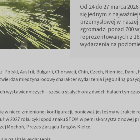
Od 24 do 27 marca 2026 
się jednym z najważniej
przemysłowej w naszej 
zgromadzi ponad 700 w
reprezentowanych z 18 
wydarzenia na poziomie 
Polski, Austrii, Bułgarii, Chorwacji, Chin, Czech, Niemiec, Danii, Hi
potwierdza międzynarodowy charakter wydarzenia i jego silną pozycj
ch wystawienniczych – sześciu stałych oraz dwóch halach tymczas
w nieco zmienionej konfiguracji, ponieważ jesteśmy w trakcie re
 Już w 2027 roku cykl spod znaku STOM w pełni skorzysta z nowej p
rzej Mochoń, Prezes Zarządu Targów Kielce.
 się na skalę wydarzenia.