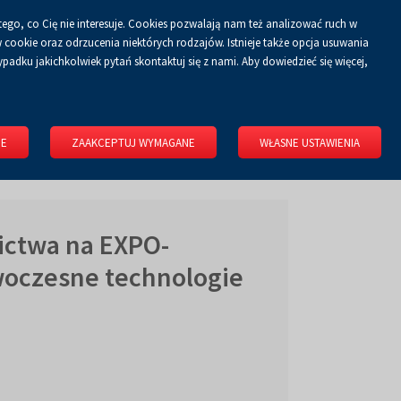
tego, co Cię nie interesuje. Cookies pozwalają nam też analizować ruch w
Koszyk
tyka prywatności
ZALOGUJ SIĘ
PL
0.00 zł
cookie oraz odrzucenia niektórych rodzajów. Istnieje także opcja usuwania
padku jakichkolwiek pytań skontaktuj się z nami. Aby dowiedzieć się więcej,
KONGRESOWE
WYNAJMIJ OBIEKT
O FIRMIE
KONTAKT
IE
ZAAKCEPTUJ WYMAGANE
WŁASNE USTAWIENIA
ictwa na EXPO-
oczesne technologie