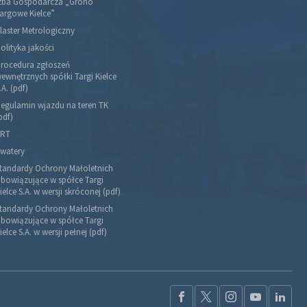
zba Gospodarcza „Grono
argowe Kielce”
laster Metrologiczny
olityka jakości
rocedura zgłoszeń
ewnętrznych spółki Targi Kielce
.A. (pdf)
egulamin wjazdu na teren TK
pdf)
RT
watery
tandardy Ochrony Małoletnich
bowiązujące w spółce Targi
ielce S.A. w wersji skróconej (pdf)
tandardy Ochrony Małoletnich
bowiązujące w spółce Targi
ielce S.A. w wersji pełnej (pdf)