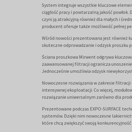
System integruje wszystkie kluczowe element
ciągłość pracy i powtarzalną jakość powłok. 
czyni ją atrakcyjną również dla małych i śr
producent oferuje także możliwość pełnej pe
Wśród nowości prezentowana jest również ka
skuteczne odprowadzanie i odzysk proszku p
Ściana proszkowa Mirwent odgrywa kluczową 
zaawansowanej filtracji ogranicza unoszenie
Jednocześnie umożliwia odzysk niewykorzyst
Nowoczesne rozwiązania w zakresie filtracj
intensywnej eksploatacji. Co więcej, moduło
rozwiązanie uniwersalnym zarówno dla produkcj
Prezentowane podczas EXPO-SURFACE technol
systemów. Dzięki nim nowoczesne lakiernictw
które chcą zwiększyć swoją konkurencyjność