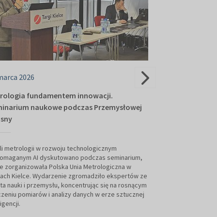
marca 2026
25 marca 2026
rologia fundamentem innowacji.
Kolejne firmy d
inarium naukowe podczas Przemysłowej
Metrologiczneg
sny
Przemysłowej 
li metrologii w rozwoju technologicznym
Klaster Metrologic
omaganym AI dyskutowano podczas seminarium,
potencjał. 25 mar
e zorganizowała Polska Unia Metrologiczna w
umowy z nowymi c
ach Kielce. Wydarzenie zgromadziło ekspertów ze
pomiędzy światem n
ta nauki i przemysłu, koncentrując się na rosnącym
zeniu pomiarów i analizy danych w erze sztucznej
ligencji.