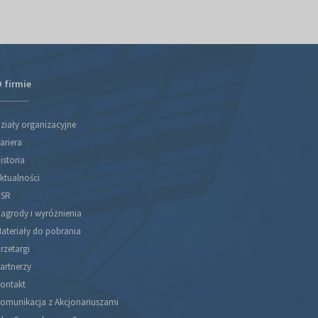
 firmie
ziały organizacyjne
ariera
istoria
ktualności
SR
agrody i wyróżnienia
ateriały do pobrania
rzetargi
artnerzy
ontakt
omunikacja z Akcjonariuszami