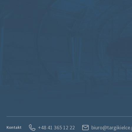
+48 41 365 12 22
biuro@targikielce.
Kontakt