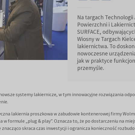
Na targach Technologii
Powierzchni i Lakiern
SURFACE, odbywających
Wiosny w Targach Kielc
lakiernictwa. To doskon
nowoczesne urządzenia 
jak w praktyce funkcjo
przemyśle.
owsze systemy lakiernicze, w tym innowacyjne rozwiązania odpow
nie.
yczna lakiernia proszkowa w zabudowie kontenerowej firmy Wolma
 formule „plug & play”. Oznacza to, że po dostarczeniu na miejs
 znacząco skraca czas inwestycji i ogranicza konieczność rozbudo