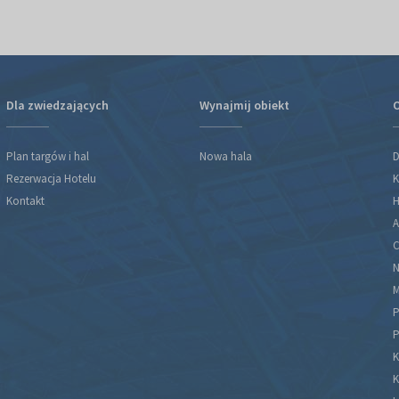
Dla zwiedzających
Wynajmij obiekt
O
Plan targów i hal
Nowa hala
D
Rezerwacja Hotelu
K
Kontakt
H
A
C
N
M
P
P
K
K