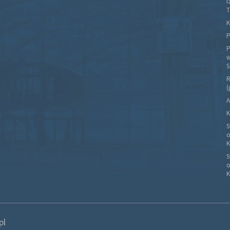
I
T
K
P
P
w
S
R
(
A
K
S
o
K
S
o
K
pl