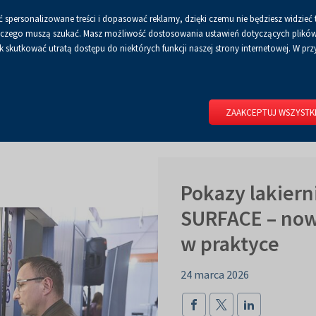
 spersonalizowane treści i dopasować reklamy, dzięki czemu nie będziesz widzieć 
Czcionka
Czcionka
Czcionka
A
A+
A++
A
Dla mediów
BIP
Poli
Włącz
RSS
Włącz
 a czego muszą szukać. Masz możliwość dostosowania ustawień dotyczących plików 
domyślna
powiększona
największa
skutkować utratą dostępu do niektórych funkcji naszej strony internetowej. W przy
wersję
tryb
do
kontrastowy
RIUM
DLA WYSTAWCÓW
DLA ZWIEDZAJĄCYCH
CENTRUM 
druku
ZAAKCEPTUJ WSZYSTK
Pokazy lakiern
SURFACE – now
w praktyce
24 marca 2026