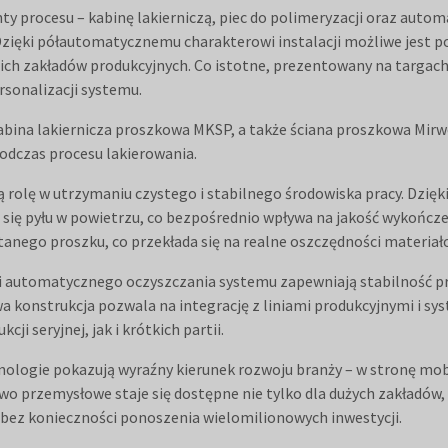
y procesu – kabinę lakierniczą, piec do polimeryzacji oraz autom
Dzięki półautomatycznemu charakterowi instalacji możliwe jest po
ednich zakładów produkcyjnych. Co istotne, prezentowany na targac
rsonalizacji systemu.
bina lakiernicza proszkowa MKSP, a także ściana proszkowa Mirw
odczas procesu lakierowania.
rolę w utrzymaniu czystego i stabilnego środowiska pracy. Dzi
 się pyłu w powietrzu, co bezpośrednio wpływa na jakość wykończ
anego proszku, co przekłada się na realne oszczędności materiał
i i automatycznego oczyszczania systemu zapewniają stabilność p
wa konstrukcja pozwala na integrację z liniami produkcyjnymi i sy
i seryjnej, jak i krótkich partii.
ogie pokazują wyraźny kierunek rozwoju branży – w stronę mobi
o przemysłowe staje się dostępne nie tylko dla dużych zakładów, 
 bez konieczności ponoszenia wielomilionowych inwestycji.