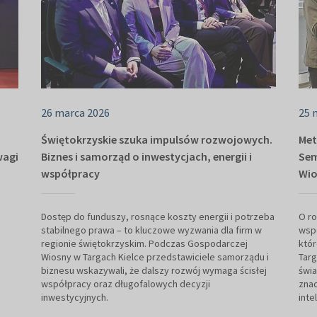
26 marca 2026
25 
Świętokrzyskie szuka impulsów rozwojowych.
Met
wagi
Biznes i samorząd o inwestycjach, energii i
Sem
współpracy
Wio
Dostęp do funduszy, rosnące koszty energii i potrzeba
O ro
stabilnego prawa – to kluczowe wyzwania dla firm w
wsp
regionie świętokrzyskim. Podczas Gospodarczej
któr
Wiosny w Targach Kielce przedstawiciele samorządu i
Targ
biznesu wskazywali, że dalszy rozwój wymaga ścisłej
świa
współpracy oraz długofalowych decyzji
znac
inwestycyjnych.
inte