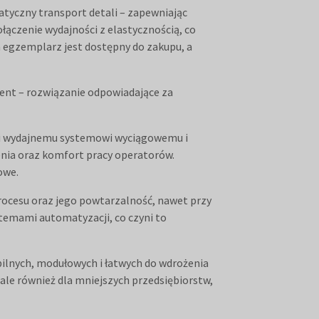
atyczny transport detali – zapewniając
łączenie wydajności z elastycznością, co
h egzemplarz jest dostępny do zakupu, a
ent – rozwiązanie odpowiadające za
ęki wydajnemu systemowi wyciągowemu i
enia oraz komfort pracy operatorów.
owe.
rocesu oraz jego powtarzalność, nawet przy
stemami automatyzacji, co czyni to
lnych, modułowych i łatwych do wdrożenia
ale również dla mniejszych przedsiębiorstw,