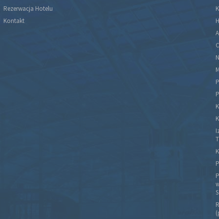
Rezerwacja Hotelu
K
Kontakt
H
A
C
N
M
P
P
K
K
I
T
K
P
P
w
S
R
(