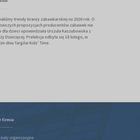
ośli
Jednym z ciekawy
TIME była debata
aliśmy trendy branży zabawkarskiej na 2026 rok. O
branży zabawkowej.
nowszych propozycjach producentów zabawek nie
czy rosnąca liczb
o dla dzieci opowiedziała Urszula Kaszubowska z
się na wyższy poz
ży Dziecięcej. Prelekcja odbyła się 18 lutego, w
staje się barierą 
im dniu Targów Kids’ Time.
małych i średnich
działających w Eur
 firmie
ziały organizacyjne