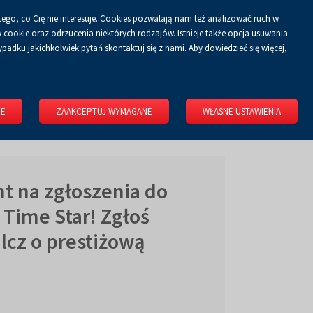
tego, co Cię nie interesuje. Cookies pozwalają nam też analizować ruch w
Koszyk
tyka prywatności
ZALOGUJ SIĘ
PL
0.00 zł
cookie oraz odrzucenia niektórych rodzajów. Istnieje także opcja usuwania
padku jakichkolwiek pytań skontaktuj się z nami. Aby dowiedzieć się więcej,
KONGRESOWE
WYNAJMIJ OBIEKT
O FIRMIE
KONTAKT
IE
ZAAKCEPTUJ WYMAGANE
WŁASNE USTAWIENIA
t na zgłoszenia do
 Time Star! Zgłoś
lcz o prestiżową