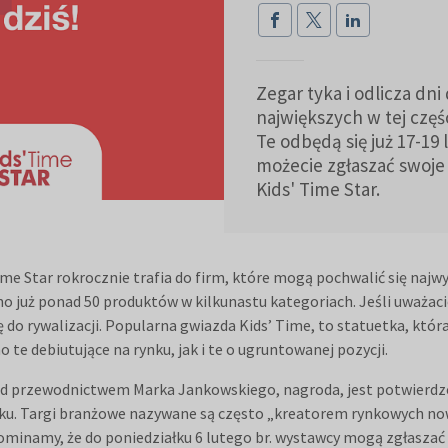
Zegar tyka i odlicza dni
największych w tej częś
Te odbędą się już 17-19 
możecie zgłaszać swoje
Kids' Time Star.
me Star rokrocznie trafia do firm, które mogą pochwalić się naj
ono już ponad 50 produktów w kilkunastu kategoriach. Jeśli uważaci
ę do rywalizacji. Popularna gwiazda Kids’ Time, to statuetka, któr
 te debiutujące na rynku, jak i te o ugruntowanej pozycji.
 przewodnictwem Marka Jankowskiego, nagroda, jest potwierdzen
ku. Targi branżowe nazywane są często „kreatorem rynkowych now
ominamy, że do poniedziałku 6 lutego br. wystawcy mogą zgłaszać