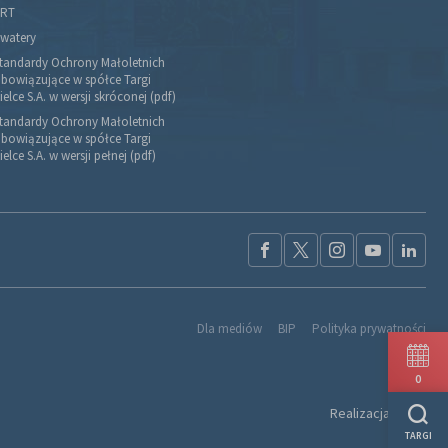
RT
watery
tandardy Ochrony Małoletnich
bowiązujące w spółce Targi
ielce S.A. w wersji skróconej (pdf)
tandardy Ochrony Małoletnich
bowiązujące w spółce Targi
ielce S.A. w wersji pełnej (pdf)
Dla mediów
BIP
Polityka prywatności
0
Realizacja:
Ideo
TARGI