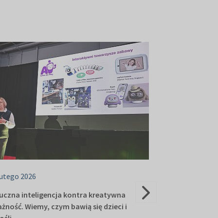
lutego 2026
18 lutego 2026
uczna inteligencja kontra kreatywna
Równe prawa i 
żność. Wiemy, czym bawią się dzieci i
ważne głosy po