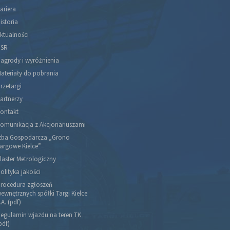
ariera
istoria
ktualności
SR
agrody i wyróżnienia
ateriały do pobrania
rzetargi
artnerzy
ontakt
omunikacja z Akcjonariuszami
zba Gospodarcza „Grono
argowe Kielce”
laster Metrologiczny
olityka jakości
rocedura zgłoszeń
ewnętrznych spółki Targi Kielce
.A. (pdf)
egulamin wjazdu na teren TK
pdf)