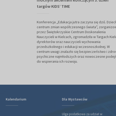
mocnym akcentem kończącym 3. dzień
targów KIDS’ TIME
Konferencja „Edukacja jutra zaczyna się dziś. Dzie
centrum zmian współczesnego świata”, zorganizo
przez Świętokrzyskie Centrum Doskonalenia
Nauczycieli w Kielcach, zgromadziła w Targach Kiel
dyrektorów oraz nauczycieli wychowania
przedszkolnego i edukacji wczesnoszkolnej. W
centrum uwagi znalazło się bezpieczeństwo i zdro
psychiczne najmłodszych oraz nowoczesne podej
do wspierania ich rozwoju.
Kalendarium
Dla Wystawców
Ulga podatkowa za udział w