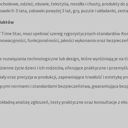
chodowe, odzież, obuwie, tekstylia, nosidła i chusty, produkty do
bawki 0-3 lata, zabawki powyżej 3 lat, gry, puzzle i układanki, zes
oduktów
' Time Star, musi spełniać szereg rygorystycznych standardów. Ko
nowacyjności, funkcjonalności, jakości wykonania oraz bezpiecze
rozwiązania technologiczne lub design, które wyróżniają je na tl
zienne życie dzieci i ich rodziców, oferujące praktyczne i przemyś
ały oraz precyzja w produkcji, zapewniające trwałość i estetykę pr
cymi normami i standardami bezpieczeństwa, gwarantująca bezpi
kładną analizę zgłoszeń, testy praktyczne oraz konsultacje z eksp