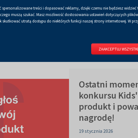
 spersonalizowane treści i dopasować reklamy, dzięki czemu nie będziesz widzieć 
Czcionka
Czcionka
Czcionka
A
A+
A++
A
Dla mediów
BIP
Poli
Włącz
RSS
Włącz
 a czego muszą szukać. Masz możliwość dostosowania ustawień dotyczących plików 
domyślna
powiększona
największa
skutkować utratą dostępu do niektórych funkcji naszej strony internetowej. W przy
wersję
tryb
do
kontrastowy
RIUM
DLA WYSTAWCÓW
DLA ZWIEDZAJĄCYCH
CENTRUM 
druku
ZAAKCEPTUJ WSZYSTK
Ostatni momen
konkursu Kids'
produkt i powa
nagrodę!
19 stycznia 2026