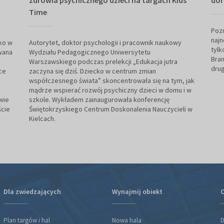
zdrowia psychicznego dzieci na targach Kids'
dor
Time
Pozn
naj
cko w
Autorytet, doktor psychologii i pracownik naukowy
tylk
wana
Wydziału Pedagogicznego Uniwersytetu
Bran
Warszawskiego podczas prelekcji „Edukacja jutra
drug
ce
zaczyna się dziś. Dziecko w centrum zmian
współczesnego świata” skoncentrowała się na tym, jak
mądrze wspierać rozwój psychiczny dzieci w domu i w
wie
szkole. Wykładem zainaugurowała konferencję
ście
Świętokrzyskiego Centrum Doskonalenia Nauczycieli w
Kielcach.
Dla zwiedzających
Wynajmij obiekt
O
Plan targów i hal
Nowa hala
D