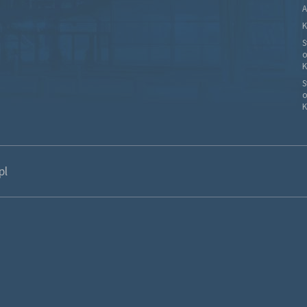
A
K
S
o
K
S
o
K
pl