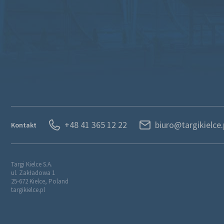
+48 41 365 12 22
biuro@targikielce.
Kontakt
Targi Kielce S.A.
ul. Zakładowa 1
25-672 Kielce, Poland
targikielce.pl