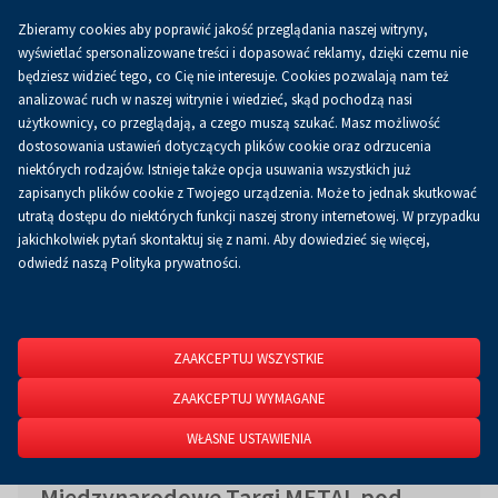
Zbieramy cookies aby poprawić jakość przeglądania naszej witryny,
Koszyk
0.00 zł
PL
wyświetlać spersonalizowane treści i dopasować reklamy, dzięki czemu nie
będziesz widzieć tego, co Cię nie interesuje. Cookies pozwalają nam też
analizować ruch w naszej witrynie i wiedzieć, skąd pochodzą nasi
użytkownicy, co przeglądają, a czego muszą szukać. Masz możliwość
Strona główna
O firmie
Aktualności
Aktualności
dostosowania ustawień dotyczących plików cookie oraz odrzucenia
niektórych rodzajów. Istnieje także opcja usuwania wszystkich już
zapisanych plików cookie z Twojego urządzenia. Może to jednak skutkować
utratą dostępu do niektórych funkcji naszej strony internetowej. W przypadku
jakichkolwiek pytań skontaktuj się z nami. Aby dowiedzieć się więcej,
odwiedź naszą Polityka prywatności.
ZAAKCEPTUJ WSZYSTKIE
ZAAKCEPTUJ WYMAGANE
WŁASNE USTAWIENIA
Międzynarodowe Targi METAL pod