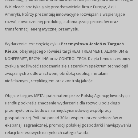
W Kielcach spotykają się przedstawiciele firm z Europy, Azji i
Ameryki, którzy prezentują innowacyjne rozwiązania wspierające
rozwój nowoczesnej produkcji, automatyzacji procesów oraz
transformacji energetycznej przemysłu.
Wydarzenie jest częścią cyklu
Przemysłowa Jesień w Targach
Kielce
, obejmującego również targi HEAT TREATMENT, ALUMINIUM &
NONFERMET, RECYKLING oraz CONTROL-TECH. Dzięki temu uczestnicy
zyskują możliwość zapoznania się z szerokim spektrum technologii
związanych z odlewnictwem, obróbką cieplną, metalami
nieżelaznymi, recyklingiem oraz kontrolą jakości.
Objęcie targów METAL patronatem przez Polską Agencję Inwestycji i
Handlu podkreśla znaczenie wydarzenia dla rozwoju polskiego
przemysłu oraz budowania międzynarodowej współpracy
gospodarczej. PAIH od ponad 30 lat wspiera przedsiębiorców w
ekspansji zagranicznej, promocji polskiej gospodarki i nawiązywaniu
relacji biznesowych na rynkach całego świata.