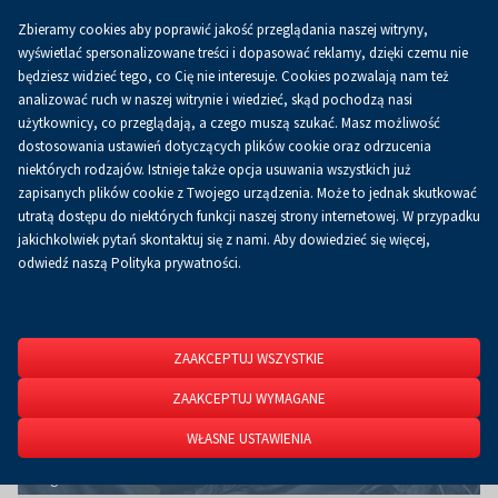
Zbieramy cookies aby poprawić jakość przeglądania naszej witryny,
Koszyk
0.00 zł
PL
wyświetlać spersonalizowane treści i dopasować reklamy, dzięki czemu nie
będziesz widzieć tego, co Cię nie interesuje. Cookies pozwalają nam też
analizować ruch w naszej witrynie i wiedzieć, skąd pochodzą nasi
użytkownicy, co przeglądają, a czego muszą szukać. Masz możliwość
Strona główna
O firmie
Aktualności
Aktualności
dostosowania ustawień dotyczących plików cookie oraz odrzucenia
niektórych rodzajów. Istnieje także opcja usuwania wszystkich już
zapisanych plików cookie z Twojego urządzenia. Może to jednak skutkować
utratą dostępu do niektórych funkcji naszej strony internetowej. W przypadku
jakichkolwiek pytań skontaktuj się z nami. Aby dowiedzieć się więcej,
odwiedź naszą Polityka prywatności.
ZAAKCEPTUJ WSZYSTKIE
ZAAKCEPTUJ WYMAGANE
WŁASNE USTAWIENIA
Szeroka oferta posiłków liofilizowanych prezentowana będzie na
Targach Polsecure.