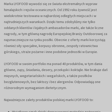
Marka LYOFOOD wywodzi się ze świata ekstremalnych wypraw
himalajskich i rejsów oceanicznych. Od 1992 roku żywność jest
wielokrotnie testowana w najbardziej odległych miejscach i w
najtrudniejszych warunkach. Dzięki temu zdobyliśmy nie tylko
oddanych klientów i lojalnych ambasadorów marki, ale także liczne
nagrody, w tym główną nagrodę Europejskiej Branży Outdoorowej za
najsmaczniejsze na rynku posiłki. Obecnie z oferty marki korzystają
również siły specjalne, korpusy obronne, zespoły ratownictwa
górskiego, straże pożarne i inne podobne jednostki w Europie.
LYOFOOD w swoim portfolio ma ponad 40 produktów, w tym dania
główne, zupy, śniadania, desery, przekąski i koktajle. Nie brakuje dań
mięsnych, wegetariańskich i wegańskich, a także posiłków
bezglutenowych, bez laktozy i bez alergenów. Odpowiadają one
różnorodnym wymaganiom dietetycznym.
Najważniejsze zalety produktów polskiej marki LYOFOOD to:
Wyjątkowy smak dzięki dopracowanej metodzie gotowania