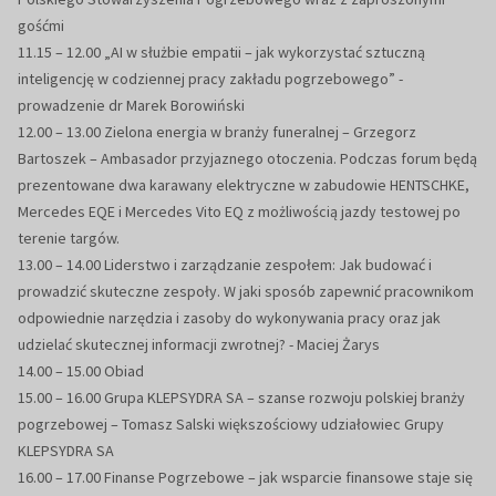
gośćmi
11.15
–
12.00
„AI w służbie empatii –
jak wykorzystać sztuczną
inteligencję w codziennej pracy zakładu
pogrzebowego”
-
prowadzenie dr Marek Borowiński
12.00
–
13.00 Zielona energia w branży funeralnej –
Grzegorz
Bartoszek
–
Ambasador przyjaznego
otoczenia. Podczas forum będą
prezentowane dwa karawany elektryczne w zabudowie
HENTSCHKE,
Mercedes EQE i Mercedes Vito EQ z możliwością jazdy testowej po
teren
ie
targów.
13.00
–
14.00 Liderstwo i zarządzanie zespołem: Jak budować i
prowadzić skuteczne zespoły. W jaki
sposób zapewnić pracownikom
odpowiednie narzędzia i zasoby do wykonywania pracy
oraz jak
udzielać skutecznej informacji zwrotnej?
-
Maciej Żarys
14.00
–
15.00 Obiad
15.00
–
16.00 Grupa KLEPSYDRA SA
–
szanse rozwoju polskiej branży
pogrzebowej –
Tomasz Salski
większościowy udziałowiec Grupy
KLEPSYDRA SA
16.00
–
17.00 Finanse Pogrzebowe
–
jak wsparcie finansowe staje się