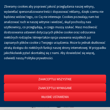
Zbieramy cookies aby poprawić jakość przeglądania naszej witryny,
Koszyk
0.00 zł
PL
wyświetlać spersonalizowane treści i dopasować reklamy, dzięki czemu nie
będziesz widzieć tego, co Cię nie interesuje. Cookies pozwalają nam też
analizować ruch w naszej witrynie i wiedzieć, skąd pochodzą nasi
użytkownicy, co przeglądają, a czego muszą szukać. Masz możliwość
Strona główna
O firmie
Aktualności
Aktualności
dostosowania ustawień dotyczących plików cookie oraz odrzucenia
niektórych rodzajów. Istnieje także opcja usuwania wszystkich już
zapisanych plików cookie z Twojego urządzenia. Może to jednak skutkować
utratą dostępu do niektórych funkcji naszej strony internetowej. W przypadku
jakichkolwiek pytań skontaktuj się z nami. Aby dowiedzieć się więcej,
odwiedź naszą Polityka prywatności.
ZAAKCEPTUJ WSZYSTKIE
ZAAKCEPTUJ WYMAGANE
WŁASNE USTAWIENIA