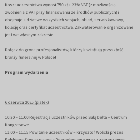
Koszt uczestnictwa wynosi 750 zł + 23% VAT (z możliwością
zwolnienia z VAT przy finansowaniu ze środków publicznych) i
obejmuje: udział we wszystkich sesjach, obiad, serwis kawowy,
kolację oraz certyfikat uczestnictwa. Zakwaterowanie organizowane
jest we własnym zakresie.
Dołącz do grona profesjonalistów, którzy kształtują przyszłość
branży funeralnej w Polsce!
Program wydarzenia
6
czerwca 2025 (piątek
)
10.30
–
11.00 Rejestracja uczestników przed Salą
Delta
–
Centrum
Kongresowe
11.00
–
11.15 Powitanie
uczestników –
Krzysztof Wolicki prezes
Polskiego Stowarzyszenia
Pogrzebowego wraz z zaproszonymi