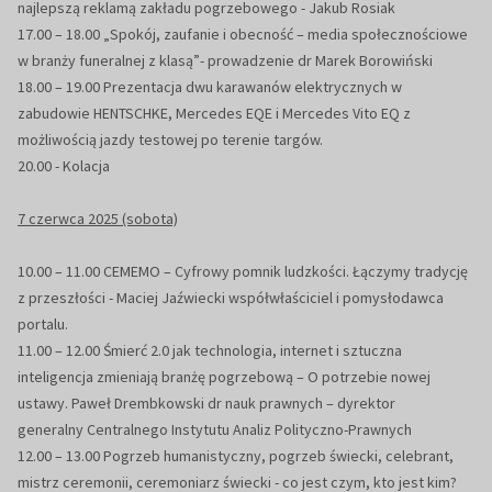
najlepszą reklamą zakładu
pogrzebowego - Jakub Rosiak
17.00
–
18.00
„Spokój, zaufanie i obecność –
media społecznościowe
w branży funeralnej z klasą”
-
prowadzenie dr Marek Borowiński
18.00
–
19.00
Prezentacja dwu karawanów elektrycznych w
zabudowie HENTSCHKE, Mercedes EQE i
Mercedes V
ito EQ z
możliwością jazdy testowej po terenie targów.
20.00 -
Kolacja
7 czerwca 2025 (sobota)
10.00
–
11.00 CEMEMO
–
Cyfrowy pomnik ludzkości. Łączymy tradycję
z przeszłości
-
Maciej Jaźwiecki
współwłaściciel i pomysłodawca
portalu.
11.00
–
12.00
Śmierć 2.0 jak technologia, internet i sztuczna
inteligencja zmieniają branżę pogrzebową –
O potrzebie nowej
ustawy.
Paweł Drembkowski
dr nauk prawnych
–
dyrektor
generalny
Centralnego Instytutu Analiz Polityczno-Prawnych
12.00
–
13.00
Pogrzeb humanistyczny, pogrzeb świecki, celebrant,
mistrz ceremonii, ceremoniarz świecki
-
co jest czym, kto jest kim?