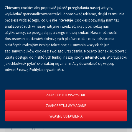
Zbieramy cookies aby poprawić jakość przeglądania naszej witryny,
Koszyk
0.00 zł
PL
wyświetlać spersonalizowane treści i dopasować reklamy, dzięki czemu nie
będziesz widzieć tego, co Cię nie interesuje. Cookies pozwalają nam też
analizować ruch w naszej witrynie i wiedzieć, skąd pochodzą nasi
użytkownicy, co przeglądają, a czego muszą szukać. Masz możliwość
Strona główna
O firmie
Aktualności
Aktualności
dostosowania ustawień dotyczących plików cookie oraz odrzucenia
niektórych rodzajów. Istnieje także opcja usuwania wszystkich już
zapisanych plików cookie z Twojego urządzenia. Może to jednak skutkować
utratą dostępu do niektórych funkcji naszej strony internetowej. W przypadku
jakichkolwiek pytań skontaktuj się z nami. Aby dowiedzieć się więcej,
odwiedź naszą Polityka prywatności.
ZAAKCEPTUJ WSZYSTKIE
Zielarskie atrakcje w ramach SlowTravel
ZAAKCEPTUJ WYMAGANE
13 lutego 2025
WŁASNE USTAWIENIA