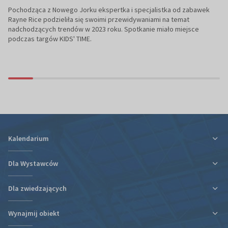
Pochodząca z Nowego Jorku ekspertka i specjalistka od zabawek
Rayne Rice podzieliła się swoimi przewidywaniami na temat
nadchodzących trendów w 2023 roku. Spotkanie miało miejsce
podczas targów KIDS' TIME.
Kalendarium
Dla Wystawców
Dla zwiedzających
Ulga podatkowa za udział w targach
Informacje organizacyjne
Wynajmij obiekt
Plan targów i hal
Plan targów i hal