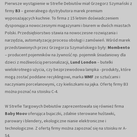
Pierwsze wystąpienie w Strefie Debiutów miał Grzegorz Szymański z
firmy
B3
– generalnego dystrybutora marek premium
wyposażających kuchnie. To firma z 15 letnim doświadczeniem
dysponująca nowoczesnymi magazynami i biurem w dwóch miastach
Polski. Przedsiębiorstwo stawia na nowoczesne rozwiązania i
narzędzia, automatyzację procesu obsługi i zamówień. Wśród marek
przedstawionych przez Grzegorza Szymańskiego były:
Mombento
– producent pojemników na żywność np. pojemnik śniadaniowy dla
dzieci z możliwością personalizacji,
Lund London
– butelki
wielokrotnego użycia, czy bezprzewodowa lampka - produkty, które
mogą zostać poddane recyklingowi, marka
WMF
ze sztućcami i
naczyniami porcelanowymi, czy kieliszkami na jajka. Ofertę firmy B3
można poznać na stoisku C-4.
W Strefie Targowych Debiutów zaprezentowała się również firma
Baby Moov
oferująca bujaczki, zdalnie sterowane huśtawki,
parowary i blendery, ekologiczne nianie elektroniczne i
technologiczne. Z ofertą firmy można zapoznać się na stoisku nr A-
54.