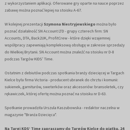
z wykorzystaniem aplikacji. Oferowane gry oparte na nauce poprzez
zabawę można poznać lepiej na stoisku A-67.
W kolejnej prezentacji
Szymona Niestryjewskiego
można było
poznać działalność SN Account LTD - grupy czterech firm: SN
Accounts, DTA, Back2UK, ProfitCrew - które dzięki wzajemnej
współpracy zapewniają kompleksową obsługę w zakresie sprzedaży
do Wielkiej Brytanii. SN Account można znaleźć na stoisku nr D-8
podczas Targów KIDS’ Time.
Ostatnim z debiutów podczas spotkania branży dziecięcej w Targach
Kielce była firma Victoria - producent ubranek do chrztu i komunii:
sukienek, garniturów, sweterków oraz akcesoriów: bransoletek, czy
rękawiczek, której ofertę można poznać na stoisku nr D-63.
Spotkanie prowadziła Urszula Kaszubowska - redaktor naczelna w
magazynie "Branża Dziecięca".
Na Targi KDS’ Time zapraszamy do Targów Kielce do piątku, 24