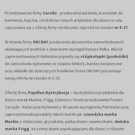
Przedstawiciel firmy
Carello
- producenta wózków, krzesełek do
karmienia, kojców, chodzików i innych artykułów dla dzieci w celu
zapoznania się z ofertą firmy serdecznie zaprosił na stoisko
nr E-27
.
W imieniu firmy
OKI DAY
producenta akcesoriów samochodowych
ułatwiających podróże z dzieckiem wystąpił Dariusz Pałka. Wśród
zaprezentowanych debiutów pojawiły się
stópkołapki (podnóżki)
do samochodu wykonane ze stopów lekkich, bardzo bezpieczne
oraz wkładki do dziecięcych fotelików. Firma OKI DAY prezentuje
swoją ofertę na stoisku nr E-32.
Ofertę firmy
Papillon Dystrybucja
– dystrybutora produktów dla
dzieci marek Mushie, Frigg, Ezimoov i Yoomi przedstawiła Prezes
Zarządu - Katarzyna Kurkiewicz. W swoim wystąpieniu Pani Katarzyna
zaprezentowała produkty takich marek jak:
szwedzka
marka
Mushie
z otulaczami, gryzakami, pieluszkami i zawieszkami,
duńska
marka Frigg
ze szmoczkami uspokajającymi dla dzieci z różnymi