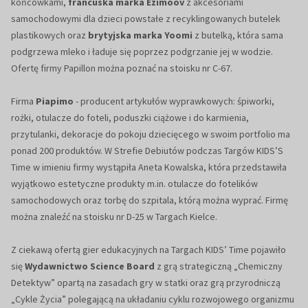
końcówkami,
francuska marka Ezimoov
z akcesoriami
samochodowymi dla dzieci powstałe z recyklingowanych butelek
plastikowych oraz
brytyjska marka Yoomi
z butelką, która sama
podgrzewa mleko i ładuje się poprzez podgrzanie jej w wodzie.
Ofertę firmy Papillon można poznać na stoisku nr C-67.
Firma
Piapimo
- producent artykułów wyprawkowych: śpiworki,
rożki, otulacze do foteli, poduszki ciążowe i do karmienia,
przytulanki, dekoracje do pokoju dziecięcego w swoim portfolio ma
ponad 200 produktów. W Strefie Debiutów podczas Targów KIDS’S
Time w imieniu firmy wystąpiła Aneta Kowalska, która przedstawiła
wyjątkowo estetyczne produkty m.in. otulacze do fotelików
samochodowych oraz torbę do szpitala, którą można wyprać. Firmę
można znaleźć na stoisku nr D-25 w Targach Kielce.
Z ciekawą ofertą gier edukacyjnych na Targach KIDS’ Time pojawiło
się
Wydawnictwo Science Board
z grą strategiczną „Chemiczny
Detektyw” opartą na zasadach gry w statki oraz grą przyrodniczą
„Cykle Życia” polegającą na układaniu cyklu rozwojowego organizmu