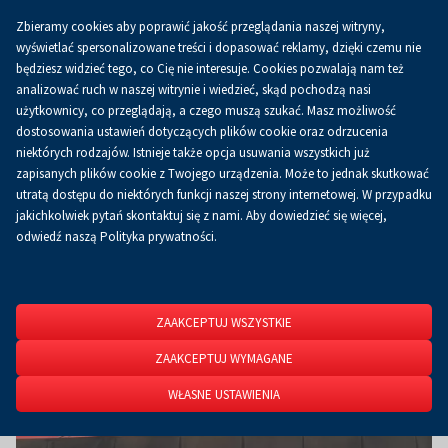
Zbieramy cookies aby poprawić jakość przeglądania naszej witryny,
Koszyk
0.00 zł
PL
wyświetlać spersonalizowane treści i dopasować reklamy, dzięki czemu nie
będziesz widzieć tego, co Cię nie interesuje. Cookies pozwalają nam też
analizować ruch w naszej witrynie i wiedzieć, skąd pochodzą nasi
użytkownicy, co przeglądają, a czego muszą szukać. Masz możliwość
Strona główna
O firmie
Aktualności
Aktualności
dostosowania ustawień dotyczących plików cookie oraz odrzucenia
niektórych rodzajów. Istnieje także opcja usuwania wszystkich już
zapisanych plików cookie z Twojego urządzenia. Może to jednak skutkować
utratą dostępu do niektórych funkcji naszej strony internetowej. W przypadku
jakichkolwiek pytań skontaktuj się z nami. Aby dowiedzieć się więcej,
odwiedź naszą Polityka prywatności.
ZAAKCEPTUJ WSZYSTKIE
ZAAKCEPTUJ WYMAGANE
WŁASNE USTAWIENIA